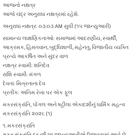
આજનો નક્ષત્ર
આજે ચંદ્ર અનુરાધા નક્ષત્રમાં રહેશે.
અનુરાધા નક્ષત્ર: ૦૩:૦૩ AM સુધી (૧૫ જાન્યુઆરી)
સામાન્ય લાક્ષણિકતાઓ: સમાજમાં આદરણીય, સ્વાર્થી,
આક્રમક, હિંમતવાન, બુદ્ધિશાળી, મહેનતુ, વિજાતીય વ્યક્તિ
પ્રત્યે આકર્ષિત અને સુંદર વાળ
નક્ષત્ર સ્વામી: શનિદેવ
રાશિ સ્વામી: મંગળ
દેવતા: મિત્રતાના દેવ
પ્રતીક: અંતિમ રેખા પર એક ફૂલ
મકરસંક્રાંતિ, પોંગલ અને ષટ્ઠીલા એકાદશીનું ધાર્મિક મહત્વ
મકરસંક્રાંતિ ૨૦૨૬ (૧)
૧. મકરસંક્રાંતિ