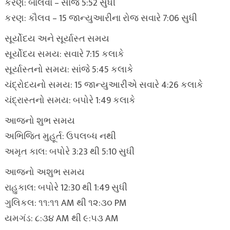
કરણ: બાલવા – સાંજે 5:52 સુધી
કરણ: કૌલવ – 15 જાન્યુઆરીના રોજ સવારે 7:06 સુધી
સૂર્યોદય અને સૂર્યાસ્ત સમય
સૂર્યોદય સમય: સવારે 7:15 કલાકે
સૂર્યાસ્તનો સમય: સાંજે 5:45 કલાકે
ચંદ્રોદયનો સમય: 15 જાન્યુઆરીએ સવારે 4:26 કલાકે
ચંદ્રાસ્તનો સમય: બપોરે 1:49 કલાકે
આજનો શુભ સમય
અભિજિત મુહૂર્ત: ઉપલબ્ધ નથી
અમૃત કાલ: બપોરે 3:23 થી 5:10 સુધી
આજનો અશુભ સમય
રાહુકાલ: બપોરે 12:30 થી 1:49 સુધી
ગુલિકલ: ૧૧:૧૧ AM થી ૧૨:૩૦ PM
યમગંડ: ૮:૩૪ AM થી ૯:૫૩ AM