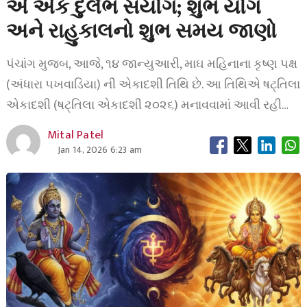
એ એક દુર્લભ સંયોગ; શુભ યોગ
અને રાહુકાલનો શુભ સમય જાણો
પંચાંગ મુજબ, આજે, ૧૪ જાન્યુઆરી, માઘ મહિનાના કૃષ્ણ પક્ષ
(અંધારા પખવાડિયા) ની એકાદશી તિથિ છે. આ તિથિએ ષટ્તિલા
એકાદશી (ષટ્તિલા એકાદશી ૨૦૨૬) મનાવવામાં આવી રહી…
Mital Patel
Jan 14, 2026 6:23 am