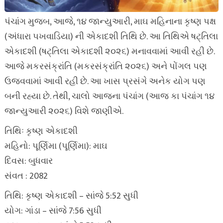
પંચાંગ મુજબ, આજે, ૧૪ જાન્યુઆરી, માઘ મહિનાના કૃષ્ણ પક્ષ
(અંધારા પખવાડિયા) ની એકાદશી તિથિ છે. આ તિથિએ ષટ્તિલા
એકાદશી (ષટ્તિલા એકાદશી ૨૦૨૬) મનાવવામાં આવી રહી છે.
આજે મકરસંક્રાંતિ (મકરસંક્રાંતિ ૨૦૨૬) અને પોંગલ પણ
ઉજવવામાં આવી રહી છે. આ ખાસ પ્રસંગે અનેક યોગ પણ
બની રહ્યા છે. તેથી, ચાલો આજના પંચાંગ (આજ કા પંચાંગ ૧૪
જાન્યુઆરી ૨૦૨૬) વિશે જાણીએ.
તિથિઃ કૃષ્ણ એકાદશી
મહિનો: પૂર્ણિમા (પૂર્ણિમા): માઘ
દિવસ: બુધવાર
સંવત : 2082
તિથિ: કૃષ્ણ એકાદશી – સાંજે 5:52 સુધી
યોગ: ગાંડા – સાંજે 7:56 સુધી