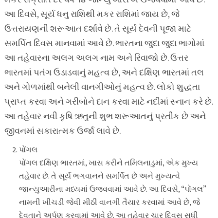
મકર સંક્રાંતિ દર વર્ષે ૧૪ જાન્યુઆરીએ ઉજવવામાં આવે છે.
આ દિવસે, સૂર્ય ધનુ રાશિથી મકર રાશિમાં જાય છે, જે
ઉત્તરાયણની શરૂઆત દર્શાવે છે. તે સૂર્ય દેવની પૂજા માટે
સમર્પિત દિવસ માનવામાં આવે છે. ભારતના જુદા જુદા ભાગોમાં
આ તહેવારના અલગ અલગ નામ અને રિવાજો છે. ઉત્તર
ભારતમાં પતંગ ઉડાડવાનું મહત્વ છે, અને દક્ષિણ ભારતમાં તલ
અને ગોળમાંથી બનેલી વાનગીઓનું મહત્વ છે. લોકો શુદ્ધતા
પ્રાપ્ત કરવા અને ગરીબોને દાન કરવા માટે નદીમાં સ્નાન કરે છે.
આ તહેવાર નવી કૃષિ ઋતુની શુભ શરૂઆતનું પ્રતીક છે અને
જીવનમાં સકારાત્મક ઉર્જા લાવે છે.
પોંગલ
પોંગલ દક્ષિણ ભારતમાં, ખાસ કરીને તમિલનાડુમાં, એક મુખ્ય
તહેવાર છે. તે સૂર્ય ભગવાનને સમર્પિત છે અને મુખ્યત્વે
જાન્યુઆરીના મધ્યમાં ઉજવવામાં આવે છે. આ દિવસે, “પોંગલ”
નામની ખીચડી જેવી મીઠી વાનગી તૈયાર કરવામાં આવે છે, જે
દેવતાને અર્પણ કરવામાં આવે છે. આ તહેવાર ચાર દિવસ સુધી