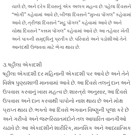
ચાલે છે, અને દરેક દિવસનું એક અલગ મહત્વ છે. પહેલા દિવસને
“ભોગી” કહેવામાં આવે છે, બીજા દિવસને “મુખ્ય પોંગલ” કહેવામાં
આવે છે, ત્રીજા દિવસને “મટ્ટુ પોંગલ” કહેવામાં આવે છે અને
ચોથા દિવસને “કન્નમ પોંગલ” કહેવામાં આવે છે. આ તહેવાર ખેતી
અને પાકની સમૃદ્ધિનું પ્રતીક છે. પરિવારો અને પડોશીઓ તેને
આનંદથી ઉજવવા માટે ભેગા થાય છે.
૩. ષટ્ઠીલા એકાદશી
ષટ્ઠીલા એકાદશી દર મહિનાની એકાદશી પર આવે છે અને તેને
વિશેષ પુણ્યશાળી માનવામાં આવે છે. આ દિવસે તલનું દાન અને
ઉપવાસ કરવાનું ખાસ મહત્વ છે. શાસ્ત્રો અનુસાર, આ દિવસે
ઉપવાસ અને દાન કરવાથી પાપોનો નાશ થાય છે અને મોક્ષ
પ્રાપ્ત થાય છે. ભક્તો આ દિવસે ભગવાન વિષ્ણુની પૂજા કરે છે
અને ગરીબો અને જરૂરિયાતમંદોને તલ આધારિત વાનગીઓ
ચઢાવે છે. આ એકાદશીને શારીરિક, માનસિક અને આધ્યાત્મિક