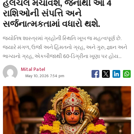
હલચલ મચાવશે, જેનાથી આ 4
રાશિઓની સંપત્તિ અને
સર્જનાત્મકતામાં વધારો થશે.
જ્યોતિષ શાસ્ત્રમાં ગ્રહોની સ્થિતિ ખૂબ જ મહત્વપૂર્ણ છે.
જ્યારે મંગળ, ઉર્જા અને હિંમતનો ગ્રહ, અને ગુરુ, જ્ઞાન અને
ભાગ્યનો ગ્રહ, એકબીજાથી 60-ડિગ્રીના ખૂણા પર હોય…
Mital Patel
May 10, 2026 7:54 pm