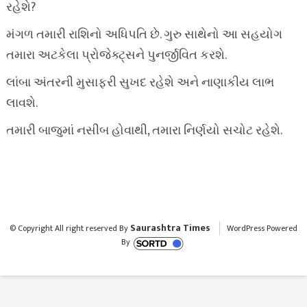
રહેશે?
મંગળ તમારી રાશિનો અધિપતિ છે. ગુરુ સાથેનો આ સહયોગ
તમારા અટકેલા પ્રોજેક્ટ્સને પુનર્જીવિત કરશે.
લાંબા અંતરની મુસાફરી સુખદ રહેશે અને નાણાકીય લાભ
લાવશે.
તમારી બાજુમાં નસીબ હોવાથી, તમારા નિર્ણયો સચોટ રહેશે.
Saurashtra Times
© Copyright All right reserved By
WordPress Powered
By