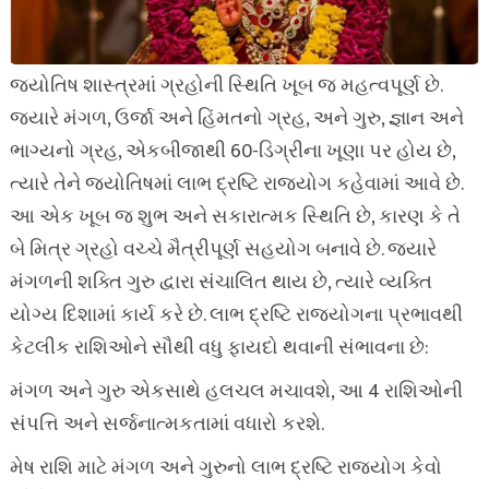
જ્યોતિષ શાસ્ત્રમાં ગ્રહોની સ્થિતિ ખૂબ જ મહત્વપૂર્ણ છે.
જ્યારે મંગળ, ઉર્જા અને હિંમતનો ગ્રહ, અને ગુરુ, જ્ઞાન અને
ભાગ્યનો ગ્રહ, એકબીજાથી 60-ડિગ્રીના ખૂણા પર હોય છે,
ત્યારે તેને જ્યોતિષમાં લાભ દ્રષ્ટિ રાજયોગ કહેવામાં આવે છે.
આ એક ખૂબ જ શુભ અને સકારાત્મક સ્થિતિ છે, કારણ કે તે
બે મિત્ર ગ્રહો વચ્ચે મૈત્રીપૂર્ણ સહયોગ બનાવે છે. જ્યારે
મંગળની શક્તિ ગુરુ દ્વારા સંચાલિત થાય છે, ત્યારે વ્યક્તિ
યોગ્ય દિશામાં કાર્ય કરે છે. લાભ દ્રષ્ટિ રાજયોગના પ્રભાવથી
કેટલીક રાશિઓને સૌથી વધુ ફાયદો થવાની સંભાવના છે:
મંગળ અને ગુરુ એકસાથે હલચલ મચાવશે, આ 4 રાશિઓની
સંપત્તિ અને સર્જનાત્મકતામાં વધારો કરશે.
મેષ રાશિ માટે મંગળ અને ગુરુનો લાભ દ્રષ્ટિ રાજયોગ કેવો