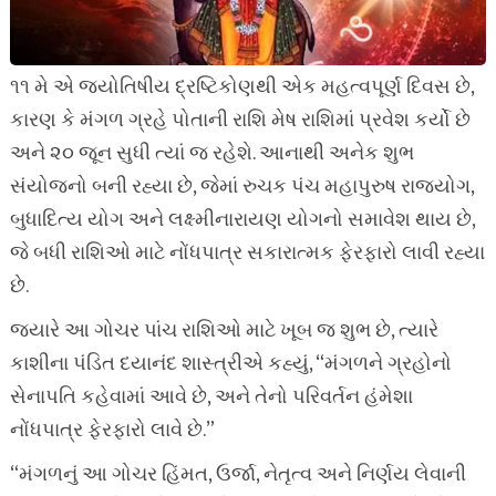
૧૧ મે એ જ્યોતિષીય દ્રષ્ટિકોણથી એક મહત્વપૂર્ણ દિવસ છે,
કારણ કે મંગળ ગ્રહે પોતાની રાશિ મેષ રાશિમાં પ્રવેશ કર્યો છે
અને ૨૦ જૂન સુધી ત્યાં જ રહેશે. આનાથી અનેક શુભ
સંયોજનો બની રહ્યા છે, જેમાં રુચક પંચ મહાપુરુષ રાજયોગ,
બુધાદિત્ય યોગ અને લક્ષ્મીનારાયણ યોગનો સમાવેશ થાય છે,
જે બધી રાશિઓ માટે નોંધપાત્ર સકારાત્મક ફેરફારો લાવી રહ્યા
છે.
જ્યારે આ ગોચર પાંચ રાશિઓ માટે ખૂબ જ શુભ છે, ત્યારે
કાશીના પંડિત દયાનંદ શાસ્ત્રીએ કહ્યું, “મંગળને ગ્રહોનો
સેનાપતિ કહેવામાં આવે છે, અને તેનો પરિવર્તન હંમેશા
નોંધપાત્ર ફેરફારો લાવે છે.”
“મંગળનું આ ગોચર હિંમત, ઉર્જા, નેતૃત્વ અને નિર્ણય લેવાની