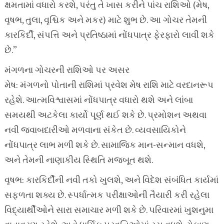
ક્ષમતામાં વધારો કરશે, પરંતુ તે ખાસ કરીને પાંચ રાશિઓ (મેષ,
વૃષભ, તુલા, વૃશ્ચિક અને મકર) માટે શુભ છે. આ ગોચર તેમની
કારકિર્દી, સંપત્તિ અને પ્રતિષ્ઠામાં નોંધપાત્ર ફેરફારો લાવી શકે
છે.”
મંગળના ગોચરની રાશિઓ પર અસર
મેષ: મંગળનો પોતાની રાશિમાં પ્રવેશ મેષ રાશિ માટે વરદાનરૂપ
રહેશે. આત્મવિશ્વાસમાં નોંધપાત્ર વધારો થશે અને લાંબા
સમયથી અટકેલા કાર્યો પૂર્ણ થઈ શકે છે. પ્રમોશન અથવા
નવી જવાબદારીઓ મળવાના સંકેત છે. વ્યવસાયિકોને
નોંધપાત્ર લાભ મળી શકે છે. સામાજિક માન-સન્માન વધશે,
અને તેમની નાણાકીય સ્થિતિ મજબૂત થશે.
વૃષભ: કારકિર્દીની નવી તકો ખુલશે, અને વિદેશ સંબંધિત કાર્યમાં
સફળતા શક્ય છે. સ્પર્ધાત્મક પરીક્ષાઓની તૈયારી કરી રહેલા
વિદ્યાર્થીઓને સારા સમાચાર મળી શકે છે. પરિવારમાં ખુશનુમા