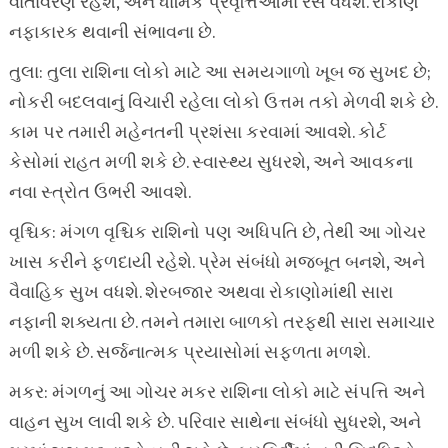
વાતાવરણ રહેશે, અને ધાર્મિક પ્રવૃત્તિઓમાં રસ વધશે. રોકાણ
નફાકારક થવાની સંભાવના છે.
તુલા: તુલા રાશિના લોકો માટે આ સમયગાળો ખૂબ જ સુખદ છે;
નોકરી બદલવાનું વિચારી રહેલા લોકો ઉત્તમ તકો મેળવી શકે છે.
કામ પર તમારી મહેનતની પ્રશંસા કરવામાં આવશે. કોર્ટ
કેસોમાં રાહત મળી શકે છે. સ્વાસ્થ્ય સુધરશે, અને આવકના
નવા સ્ત્રોત ઉભરી આવશે.
વૃશ્ચિક: મંગળ વૃશ્ચિક રાશિનો પણ અધિપતિ છે, તેથી આ ગોચર
ખાસ કરીને ફળદાયી રહેશે. પ્રેમ સંબંધો મજબૂત બનશે, અને
વૈવાહિક સુખ વધશે. શેરબજાર અથવા રોકાણોમાંથી સારા
નફાની શક્યતા છે. તમને તમારા બાળકો તરફથી સારા સમાચાર
મળી શકે છે. સર્જનાત્મક પ્રયાસોમાં સફળતા મળશે.
મકર: મંગળનું આ ગોચર મકર રાશિના લોકો માટે સંપત્તિ અને
વાહન સુખ લાવી શકે છે. પરિવાર સાથેના સંબંધો સુધરશે, અને