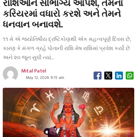
રાશિઓને સૌભાગ્ય આપશે, તેમના
કરિયરમાં વધારો કરશે અને તેમને
ધનવાન બનાવશે.
૧૧ મે એ જ્યોતિષીય દ્રષ્ટિકોણથી એક મહત્વપૂર્ણ દિવસ છે,
કારણ કે મંગળ ગ્રહે પોતાની રાશિ મેષ રાશિમાં પ્રવેશ કર્યો છે
અને ૨૦ જૂન સુધી ત્યાં…
Mital Patel
May 12, 2026 9:15 am