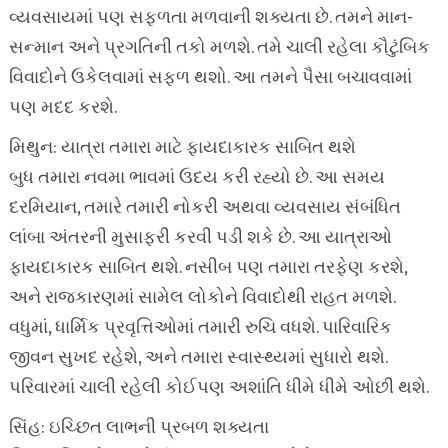
વ્યવસાયમાં પણ સફળતા મળવાની શક્યતા છે. તમને માન-
સન્માન અને પ્રગતિની તકો મળશે. તમે ચાલી રહેલા કૌટુંબિક
વિવાદોને ઉકેલવામાં સફળ થશો. આ તમને પૈસા બચાવવામાં
પણ મદદ કરશે.
મિથુન: યાત્રા તમારા માટે ફાયદાકારક સાબિત થશે
બુધ તમારા નવમા ભાવમાં ઉદય કરી રહ્યો છે. આ સમય
દરમિયાન, તમારે તમારી નોકરી અથવા વ્યવસાય સંબંધિત
લાંબા અંતરની મુસાફરી કરવી પડી શકે છે. આ યાત્રાઓ
ફાયદાકારક સાબિત થશે. નસીબ પણ તમારા તરફેણ કરશે,
અને રાજકારણમાં સામેલ લોકોને વિવાદોથી રાહત મળશે.
વધુમાં, ધાર્મિક પ્રવૃત્તિઓમાં તમારી રુચિ વધશે. પારિવારિક
જીવન સુખદ રહેશે, અને તમારા સ્વાસ્થ્યમાં સુધારો થશે.
પરિવારમાં ચાલી રહેલી કોઈપણ અશાંતિ ધીમે ધીમે ઓછી થશે.
સિંહ: ઇચ્છિત લાભની પ્રબળ શક્યતા