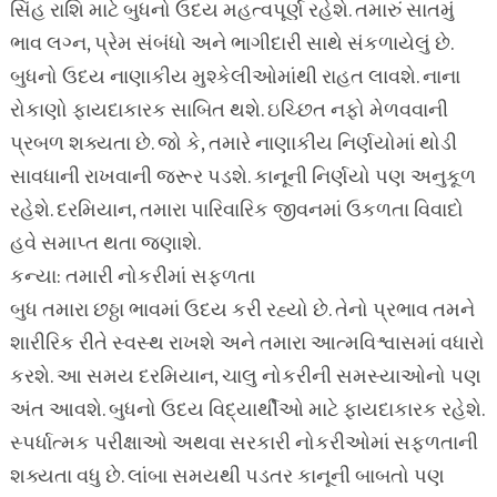
સિંહ રાશિ માટે બુધનો ઉદય મહત્વપૂર્ણ રહેશે. તમારું સાતમું
ભાવ લગ્ન, પ્રેમ સંબંધો અને ભાગીદારી સાથે સંકળાયેલું છે.
બુધનો ઉદય નાણાકીય મુશ્કેલીઓમાંથી રાહત લાવશે. નાના
રોકાણો ફાયદાકારક સાબિત થશે. ઇચ્છિત નફો મેળવવાની
પ્રબળ શક્યતા છે. જો કે, તમારે નાણાકીય નિર્ણયોમાં થોડી
સાવધાની રાખવાની જરૂર પડશે. કાનૂની નિર્ણયો પણ અનુકૂળ
રહેશે. દરમિયાન, તમારા પારિવારિક જીવનમાં ઉકળતા વિવાદો
હવે સમાપ્ત થતા જણાશે.
કન્યા: તમારી નોકરીમાં સફળતા
બુધ તમારા છઠ્ઠા ભાવમાં ઉદય કરી રહ્યો છે. તેનો પ્રભાવ તમને
શારીરિક રીતે સ્વસ્થ રાખશે અને તમારા આત્મવિશ્વાસમાં વધારો
કરશે. આ સમય દરમિયાન, ચાલુ નોકરીની સમસ્યાઓનો પણ
અંત આવશે. બુધનો ઉદય વિદ્યાર્થીઓ માટે ફાયદાકારક રહેશે.
સ્પર્ધાત્મક પરીક્ષાઓ અથવા સરકારી નોકરીઓમાં સફળતાની
શક્યતા વધુ છે. લાંબા સમયથી પડતર કાનૂની બાબતો પણ