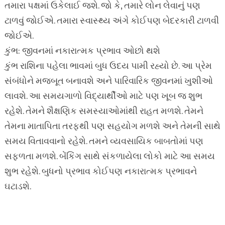
તમારા પક્ષમાં ઉકેલાઈ જશે. જો કે, તમારે લોન લેવાનું પણ
ટાળવું જોઈએ. તમારા સ્વાસ્થ્ય અંગે કોઈપણ બેદરકારી ટાળવી
જોઈએ.
કુંભ: જીવનમાં નકારાત્મક પ્રભાવ ઓછો થશે
કુંભ રાશિના પહેલા ભાવમાં બુધ ઉદય પામી રહ્યો છે. આ પ્રેમ
સંબંધોને મજબૂત બનાવશે અને પારિવારિક જીવનમાં ખુશીઓ
લાવશે. આ સમયગાળો વિદ્યાર્થીઓ માટે પણ ખૂબ જ શુભ
રહેશે. તેમને શૈક્ષણિક સમસ્યાઓમાંથી રાહત મળશે. તેમને
તેમના માતાપિતા તરફથી પણ સહયોગ મળશે અને તેમની સાથે
સમય વિતાવવાનો રહેશે. તમને વ્યવસાયિક બાબતોમાં પણ
સફળતા મળશે. બેંકિંગ સાથે સંકળાયેલા લોકો માટે આ સમય
શુભ રહેશે. બુધનો પ્રભાવ કોઈપણ નકારાત્મક પ્રભાવને
ઘટાડશે.