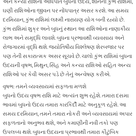
અને કન્યા રાશિના અધિપતિ બુધનો ઉદય, શનિની કુંભ રાશિમાં,
ઘણી રાશિઓના જીવન પર નોંધપાત્ર અસર કરશે. આ સમય
દરમિયાન, કુંભ રાશિમાં લક્ષ્મી નારાયણ યોગ બની રહ્યો છે.
કુંભ રાશિમાં શુક્ર અને બુધનું સ્થાન આ રાશિઓના નાણાકીય
લાભ અને સમૃદ્ધિ લાવશે. બુધના પ્રભાવથી વ્યવસાય અને
રોજગારમાં વૃદ્ધિ થશે. જ્યોતિષીય વિશ્લેષણ શેરબજાર પર
પણ તેની સકારાત્મક અસર સૂચવે છે. ચાલો કુંભ રાશિમાં બુધના
ઉદયની વૃષભ, મિથુન, સિંહ અને કન્યા રાશિઓ સહિત અન્ય
રાશિઓ પર કેવી અસર પડે છે તેનું અન્વેષણ કરીએ.
વૃષભ: તમને વ્યવસાયમાં સફળતા મળશે
બુધનો ઉદય વૃષભ રાશિ માટે અત્યંત શુભ રહેશે. તમારા દસમા
ભાવમાં બુધનો ઉદય તમારા કારકિર્દી માટે અનુકૂળ રહેશે. આ
સમય દરમિયાન, તમને તમારા નોકરી અને વ્યવસાયમાં અપાર
સફળતાનો અનુભવ થશે, અને કમાણીની નવી તકો પણ
ઉપલબ્ધ થશે. બુધના ઉદયના પ્રભાવથી તમારા કૌટુંબિક