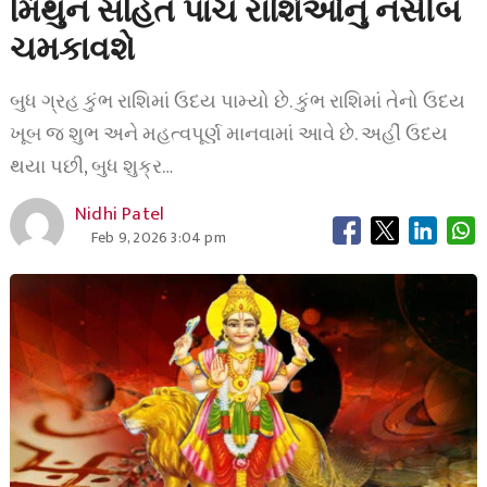
મિથુન સહિત પાંચ રાશિઓનું નસીબ
ચમકાવશે
બુધ ગ્રહ કુંભ રાશિમાં ઉદય પામ્યો છે. કુંભ રાશિમાં તેનો ઉદય
ખૂબ જ શુભ અને મહત્વપૂર્ણ માનવામાં આવે છે. અહીં ઉદય
થયા પછી, બુધ શુક્ર…
Nidhi Patel
Feb 9, 2026 3:04 pm