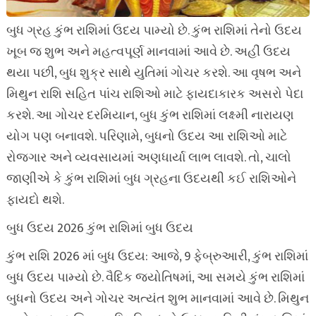
બુધ ગ્રહ કુંભ રાશિમાં ઉદય પામ્યો છે. કુંભ રાશિમાં તેનો ઉદય
ખૂબ જ શુભ અને મહત્વપૂર્ણ માનવામાં આવે છે. અહીં ઉદય
થયા પછી, બુધ શુક્ર સાથે યુતિમાં ગોચર કરશે. આ વૃષભ અને
મિથુન રાશિ સહિત પાંચ રાશિઓ માટે ફાયદાકારક અસરો પેદા
કરશે. આ ગોચર દરમિયાન, બુધ કુંભ રાશિમાં લક્ષ્મી નારાયણ
યોગ પણ બનાવશે. પરિણામે, બુધનો ઉદય આ રાશિઓ માટે
રોજગાર અને વ્યવસાયમાં અણધાર્યા લાભ લાવશે. તો, ચાલો
જાણીએ કે કુંભ રાશિમાં બુધ ગ્રહના ઉદયથી કઈ રાશિઓને
ફાયદો થશે.
બુધ ઉદય 2026 કુંભ રાશિમાં બુધ ઉદય
કુંભ રાશિ 2026 માં બુધ ઉદય: આજે, 9 ફેબ્રુઆરી, કુંભ રાશિમાં
બુધ ઉદય પામ્યો છે. વૈદિક જ્યોતિષમાં, આ સમયે કુંભ રાશિમાં
બુધનો ઉદય અને ગોચર અત્યંત શુભ માનવામાં આવે છે. મિથુન