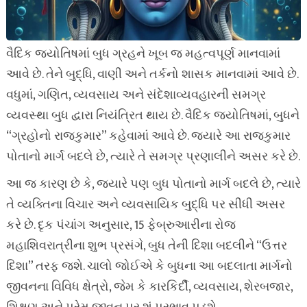
વૈદિક જ્યોતિષમાં બુધ ગ્રહને ખૂબ જ મહત્વપૂર્ણ માનવામાં
આવે છે. તેને બુદ્ધિ, વાણી અને તર્કનો શાસક માનવામાં આવે છે.
વધુમાં, ગણિત, વ્યવસાય અને સંદેશાવ્યવહારની સમગ્ર
વ્યવસ્થા બુધ દ્વારા નિયંત્રિત થાય છે. વૈદિક જ્યોતિષમાં, બુધને
“ગ્રહોનો રાજકુમાર” કહેવામાં આવે છે. જ્યારે આ રાજકુમાર
પોતાનો માર્ગ બદલે છે, ત્યારે તે સમગ્ર પ્રણાલીને અસર કરે છે.
આ જ કારણ છે કે, જ્યારે પણ બુધ પોતાનો માર્ગ બદલે છે, ત્યારે
તે વ્યક્તિના વિચાર અને વ્યવસાયિક બુદ્ધિ પર સીધી અસર
કરે છે. દૃક પંચાંગ અનુસાર, 15 ફેબ્રુઆરીના રોજ
મહાશિવરાત્રીના શુભ પ્રસંગે, બુધ તેની દિશા બદલીને “ઉત્તર
દિશા” તરફ જશે. ચાલો જોઈએ કે બુધના આ બદલાતા માર્ગનો
જીવનના વિવિધ ક્ષેત્રો, જેમ કે કારકિર્દી, વ્યવસાય, શેરબજાર,