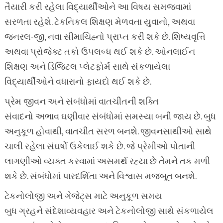
તૈયારી કરી રહેલા વિદ્યાર્થીઓને આ વિષય સમજવામાં
સરળતા રહેશે. ટેકનિકલ શિક્ષણ મેળવતા યુવાનો, અથવા
જનરલ-જી, નવા સીમાચિહ્નો પ્રાપ્ત કરી શકે છે. શિષ્યવૃત્તિ
અથવા પ્રોજેક્ટ તકો ઉપલબ્ધ થઈ શકે છે. ઓનલાઈન
શિક્ષણ અને ડિજિટલ પ્લેટફોર્મ સાથે સંકળાયેલા
વિદ્યાર્થીઓને વધારાનો ફાયદો થઈ શકે છે.
પ્રેમ જીવન અને સંબંધોમાં વાતચીતની શક્તિ
સંવાદનો અભાવ ઘણીવાર સંબંધોમાં સમસ્યા બની જાય છે. બુધ
અનુકૂળ હોવાથી, વાતચીત સરળ બનશે. જીવનસાથીઓ સાથે
ચાલી રહેલા સંઘર્ષો ઉકેલાઈ શકે છે. જે પ્રેમીઓ પોતાની
લાગણીઓ વ્યક્ત કરવામાં અસમર્થ રહ્યા છે તેમને તક મળી
શકે છે. સંબંધોમાં પારદર્શિતા અને વિશ્વાસ મજબૂત બનશે.
ટેકનોલોજી અને ગેજેટ્સ માટે અનુકૂળ સમય
બુધ ગ્રહને સંદેશાવ્યવહાર અને ટેકનોલોજી સાથે સંકળાયેલ