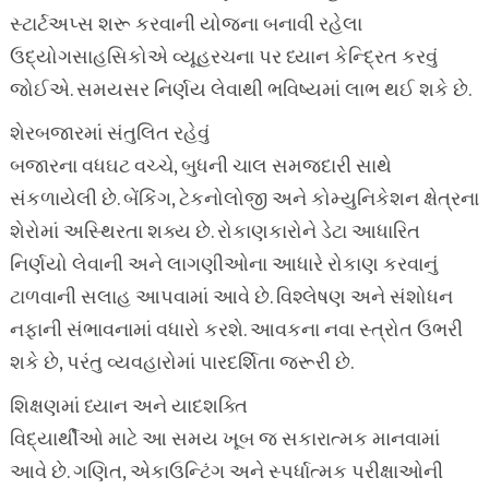
સ્ટાર્ટઅપ્સ શરૂ કરવાની યોજના બનાવી રહેલા
ઉદ્યોગસાહસિકોએ વ્યૂહરચના પર ધ્યાન કેન્દ્રિત કરવું
જોઈએ. સમયસર નિર્ણય લેવાથી ભવિષ્યમાં લાભ થઈ શકે છે.
શેરબજારમાં સંતુલિત રહેવું
બજારના વધઘટ વચ્ચે, બુધની ચાલ સમજદારી સાથે
સંકળાયેલી છે. બેંકિંગ, ટેકનોલોજી અને કોમ્યુનિકેશન ક્ષેત્રના
શેરોમાં અસ્થિરતા શક્ય છે. રોકાણકારોને ડેટા આધારિત
નિર્ણયો લેવાની અને લાગણીઓના આધારે રોકાણ કરવાનું
ટાળવાની સલાહ આપવામાં આવે છે. વિશ્લેષણ અને સંશોધન
નફાની સંભાવનામાં વધારો કરશે. આવકના નવા સ્ત્રોત ઉભરી
શકે છે, પરંતુ વ્યવહારોમાં પારદર્શિતા જરૂરી છે.
શિક્ષણમાં ધ્યાન અને યાદશક્તિ
વિદ્યાર્થીઓ માટે આ સમય ખૂબ જ સકારાત્મક માનવામાં
આવે છે. ગણિત, એકાઉન્ટિંગ અને સ્પર્ધાત્મક પરીક્ષાઓની