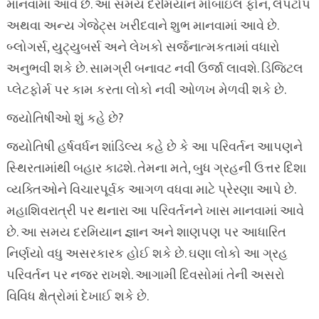
માનવામાં આવે છે. આ સમય દરમિયાન મોબાઇલ ફોન, લેપટોપ
અથવા અન્ય ગેજેટ્સ ખરીદવાને શુભ માનવામાં આવે છે.
બ્લોગર્સ, યુટ્યુબર્સ અને લેખકો સર્જનાત્મકતામાં વધારો
અનુભવી શકે છે. સામગ્રી બનાવટ નવી ઉર્જા લાવશે. ડિજિટલ
પ્લેટફોર્મ પર કામ કરતા લોકો નવી ઓળખ મેળવી શકે છે.
જ્યોતિષીઓ શું કહે છે?
જ્યોતિષી હર્ષવર્ધન શાંડિલ્ય કહે છે કે આ પરિવર્તન આપણને
સ્થિરતામાંથી બહાર કાઢશે. તેમના મતે, બુધ ગ્રહની ઉત્તર દિશા
વ્યક્તિઓને વિચારપૂર્વક આગળ વધવા માટે પ્રેરણા આપે છે.
મહાશિવરાત્રી પર થનારા આ પરિવર્તનને ખાસ માનવામાં આવે
છે. આ સમય દરમિયાન જ્ઞાન અને શાણપણ પર આધારિત
નિર્ણયો વધુ અસરકારક હોઈ શકે છે. ઘણા લોકો આ ગ્રહ
પરિવર્તન પર નજર રાખશે. આગામી દિવસોમાં તેની અસરો
વિવિધ ક્ષેત્રોમાં દેખાઈ શકે છે.