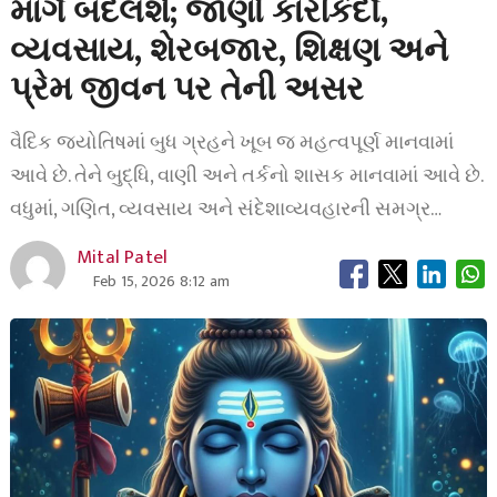
માર્ગ બદલશે; જાણો કારકિર્દી,
વ્યવસાય, શેરબજાર, શિક્ષણ અને
પ્રેમ જીવન પર તેની અસર
વૈદિક જ્યોતિષમાં બુધ ગ્રહને ખૂબ જ મહત્વપૂર્ણ માનવામાં
આવે છે. તેને બુદ્ધિ, વાણી અને તર્કનો શાસક માનવામાં આવે છે.
વધુમાં, ગણિત, વ્યવસાય અને સંદેશાવ્યવહારની સમગ્ર…
Mital Patel
Feb 15, 2026 8:12 am