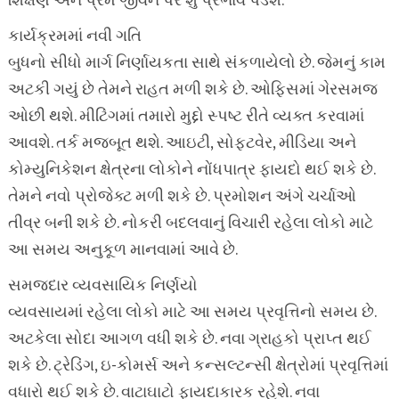
શિક્ષણ અને પ્રેમ જીવન પર શું પ્રભાવ પડશે.
કાર્યક્રમમાં નવી ગતિ
બુધનો સીધો માર્ગ નિર્ણાયકતા સાથે સંકળાયેલો છે. જેમનું કામ
અટકી ગયું છે તેમને રાહત મળી શકે છે. ઓફિસમાં ગેરસમજ
ઓછી થશે. મીટિંગમાં તમારો મુદ્દો સ્પષ્ટ રીતે વ્યક્ત કરવામાં
આવશે. તર્ક મજબૂત થશે. આઇટી, સોફ્ટવેર, મીડિયા અને
કોમ્યુનિકેશન ક્ષેત્રના લોકોને નોંધપાત્ર ફાયદો થઈ શકે છે.
તેમને નવો પ્રોજેક્ટ મળી શકે છે. પ્રમોશન અંગે ચર્ચાઓ
તીવ્ર બની શકે છે. નોકરી બદલવાનું વિચારી રહેલા લોકો માટે
આ સમય અનુકૂળ માનવામાં આવે છે.
સમજદાર વ્યવસાયિક નિર્ણયો
વ્યવસાયમાં રહેલા લોકો માટે આ સમય પ્રવૃત્તિનો સમય છે.
અટકેલા સોદા આગળ વધી શકે છે. નવા ગ્રાહકો પ્રાપ્ત થઈ
શકે છે. ટ્રેડિંગ, ઇ-કોમર્સ અને કન્સલ્ટન્સી ક્ષેત્રોમાં પ્રવૃત્તિમાં
વધારો થઈ શકે છે. વાટાઘાટો ફાયદાકારક રહેશે. નવા