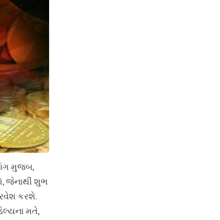
ાંગ મુજબ,
ે, જેનાથી શુભ
્રવેશ કરશે.
િલ્યના મતે,