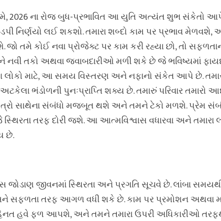
 મે, 2026 ના રોજ બુધ-પ્રભાવિત આ યુતિ અત્યંત શુભ સંકેતો આપે
 ઝડપી નિર્ણયો લઈ શકશો. તમારા શબ્દો કામ પર પ્રભાવ મેળવશે, 
ે. જો તમે કોઈ નવા પ્રોજેક્ટ પર કામ કરી રહ્યા છો, તો સફળત
ોને નવી તકો અથવા જવાબદારીઓ મળી શકે છે જે ભવિષ્યમાં ફાય
લા લોકો માટે, આ સમય વિસ્તરણ અને નફાનો સંકેત આપે છે. તમ
ે અટકેલા ભંડોળની પુનઃપ્રાપ્તિ શક્ય છે. તમારું પરિવાર તમારો 
 મિત્રો સાથેના સંબંધો મજબૂત થશે અને તમને ટેકો મળશે. પ્રેમ 
જે સ્થિરતા તરફ દોરી જશે. આ આત્મવિશ્વાસ વધારવા અને તમારા લ
છે.
ાસ જોડાણ જીવનમાં સ્થિરતા અને પ્રગતિ સૂચવે છે. લાંબા સમય
ે અને સફળતા તરફ આગળ વધી શકે છે. કામ પર પ્રમોશન અથવા મહ
મહેનત હવે ફળ આપશે, અને તમને તમારા ઉપરી અધિકારીઓ તરફથ