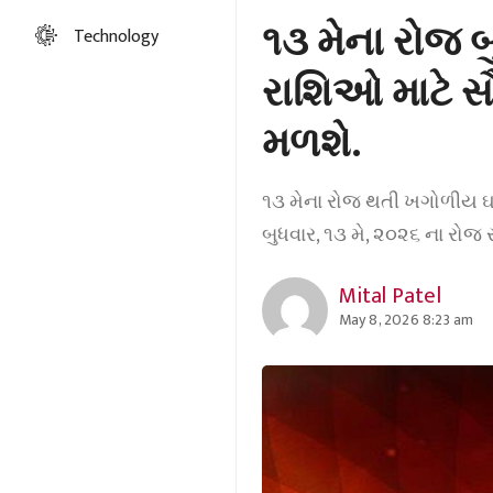
૧૩ મેના રોજ 
Technology
રાશિઓ માટે સૌ
મળશે.
૧૩ મેના રોજ થતી ખગોળીય ઘટન
બુધવાર, ૧૩ મે, ૨૦૨૬ ના રોજ 
Mital Patel
May 8, 2026 8:23 am