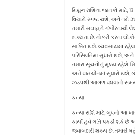
મિથુન રાશિના જાતકો માટે, 13
વિચારો સ્પષ્ટ થશે, અને તમે
તમારી સલાહને ગંભીરતાથી લેશ
શક્યતા છે. નોકરી કરતા લોક
સાબિત થશે. વ્યવસાયમાં રહે
પરિસ્થિતિમાં સુધારો થશે, અન
તમારા સૂચનોનું મૂલ્ય રહેશે.
અને વાતચીતમાં સુધારો થશે, 
ઝડપથી આગળ વધવાનો સમય 
કન્યા
કન્યા રાશિ માટે, બુધનો આ ખ
કાર્યો હવે ગતિ પકડી શકે છ
જવાબદારી શક્ય છે. તમારી 