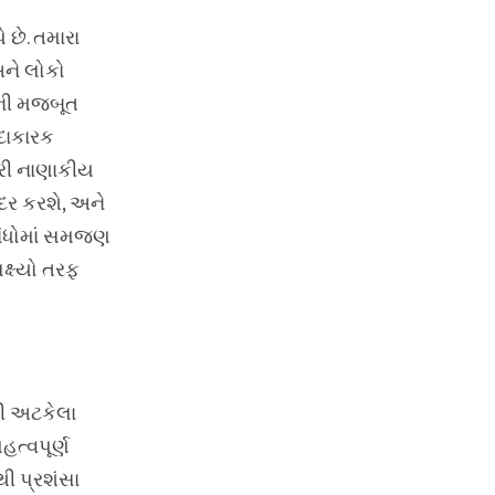
 છે. તમારા
અને લોકો
ાની મજબૂત
દાકારક
ારી નાણાકીય
આદર કરશે, અને
સંબંધોમાં સમજણ
ક્ષ્યો તરફ
થી અટકેલા
ત્વપૂર્ણ
ી પ્રશંસા