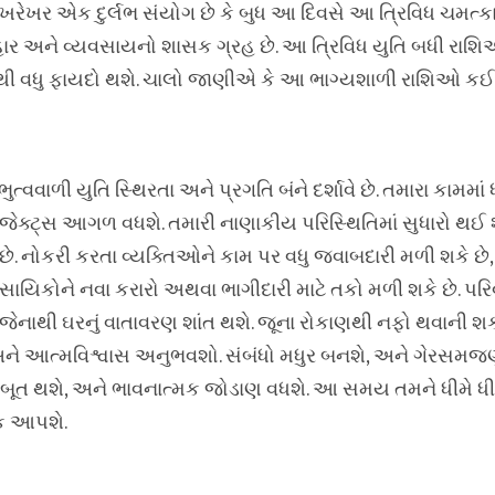
ે ખરેખર એક દુર્લભ સંયોગ છે કે બુધ આ દિવસે આ ત્રિવિધ ચમત્કા
ાવ્યવહાર અને વ્યવસાયનો શાસક ગ્રહ છે. આ ત્રિવિધ યુતિ બધી ર
સૌથી વધુ ફાયદો થશે. ચાલો જાણીએ કે આ ભાગ્યશાળી રાશિઓ કઈ 
્વવાળી યુતિ સ્થિરતા અને પ્રગતિ બંને દર્શાવે છે. તમારા કામમાં ધ
ોજેક્ટ્સ આગળ વધશે. તમારી નાણાકીય પરિસ્થિતિમાં સુધારો થઈ 
ે. નોકરી કરતા વ્યક્તિઓને કામ પર વધુ જવાબદારી મળી શકે છે, 
ાયિકોને નવા કરારો અથવા ભાગીદારી માટે તકો મળી શકે છે. પરિવ
ાથી ઘરનું વાતાવરણ શાંત થશે. જૂના રોકાણથી નફો થવાની શક
ર અને આત્મવિશ્વાસ અનુભવશો. સંબંધો મધુર બનશે, અને ગેરસમજ
 મજબૂત થશે, અને ભાવનાત્મક જોડાણ વધશે. આ સમય તમને ધીમે ધીમ
ક આપશે.