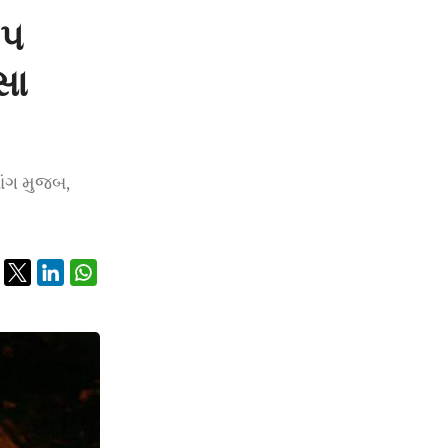
 ૫
સા
ાંગ મુજબ,