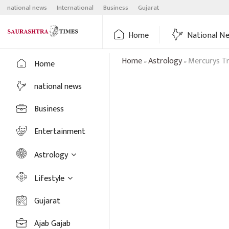
Skip
national news
International
Business
Gujarat
to
content
Home
National N
Home
Astrology
Mercurys Tr
»
»
Home
national news
Business
Entertainment
Astrology
Lifestyle
Gujarat
Ajab Gajab