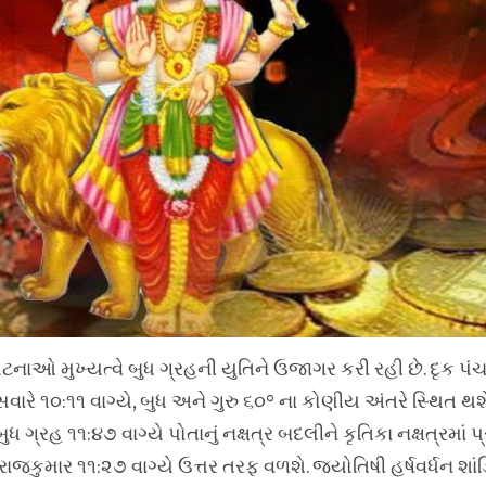
ાઓ મુખ્યત્વે બુધ ગ્રહની યુતિને ઉજાગર કરી રહી છે. દૃક પંચ
સવારે ૧૦:૧૧ વાગ્યે, બુધ અને ગુરુ ૬૦° ના કોણીય અંતરે સ્થિત થશ
 ગ્રહ ૧૧:૪૭ વાગ્યે પોતાનું નક્ષત્ર બદલીને કૃતિકા નક્ષત્રમાં પ
રાજકુમાર ૧૧:૨૭ વાગ્યે ઉત્તર તરફ વળશે. જ્યોતિષી હર્ષવર્ધન શાંડ