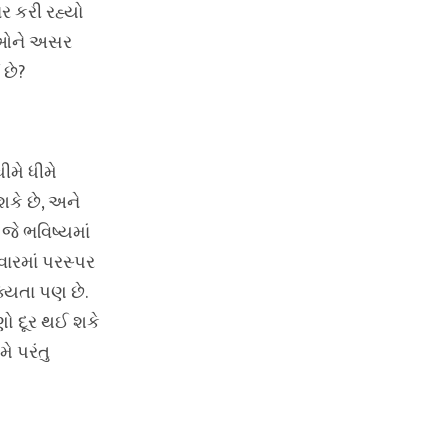
ર કરી રહ્યો
ાશિઓને અસર
છે?
ીમે ધીમે
શકે છે, અને
જે ભવિષ્યમાં
ારમાં પરસ્પર
્યતા પણ છે.
ણો દૂર થઈ શકે
ે પરંતુ