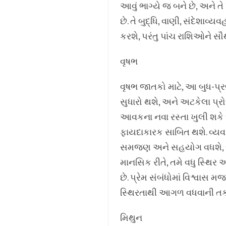
આવું ભાગ્યે જ બને છે, અને ત
છે. તે બુદ્ધિ, વાણી, સંદેશ
કરશે, પરંતુ પાંચ રાશિઓને 
વૃષભ
વૃષભ જાતકો માટે, આ બુધ-પ્રભુત
સુધારો થશે, અને અટકેલા પ્ર
આવકના નવા રસ્તા ખુલી શકે છ
ફાયદાકારક સાબિત થશે. વ્યવસ
સમજણ અને સહયોગ વધશે, જેન
માનસિક રીતે, તમે વધુ સ્થિ
છે. પ્રેમ સંબંધોમાં વિશ્વાસ
સ્થિરતાથી આગળ વધવાની ત
મિથુન