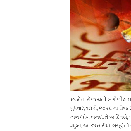
૧૩ મેના રોજ થતી ખગોળીય ઘટન
બુધવાર, ૧૩ મે, ૨૦૨૬ ના રોજ 
લાભ યોગ બનશે. તે જ દિવસે, બુધ
વધુમાં, આ જ તારીખે, ગ્રહોનો 