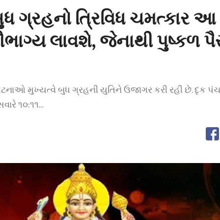
બુધ ગ્રહનો ત્રિવિધ ચમત્કાર આ
ભાગ્ય લાવશે, જેનાથી પુષ્કળ પૈ
ાઓ મુખ્યત્વે બુધ ગ્રહની યુતિને ઉજાગર કરી રહી છે. દૃક પંચ
સવારે ૧૦:૧૧…