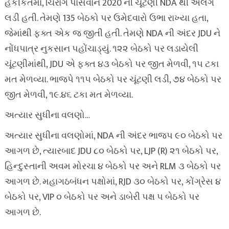
હકીકતમાં, ચિરાગ પાસવાને 2020 ની ચૂંટણી NDA થી અલગ
લડી હતી. તેમણે 135 બેઠકો પર ઉમેદવારો ઉભા રાખ્યા હતા,
જેમાંથી ફક્ત એક જ જીતી હતી. તેમણે NDA ની અંદર JDU ને
નોંધપાત્ર નુકસાન પહોંચાડ્યું. ૧૨૨ બેઠકો પર લડાયેલી
ચૂંટણીમાંથી, JDU એ ફક્ત ૪૩ બેઠકો પર જીત મેળવી, ૧૫ ટકા
મત મેળવ્યા. ભાજપે ૧૧૫ બેઠકો પર ચૂંટણી લડી, ૭૪ બેઠકો પર
જીત મેળવી, ૧૯.૪૬ ટકા મત મેળવ્યા.
અત્યાર સુધીના વલણો…
અત્યાર સુધીના વલણોમાં, NDA ની અંદર ભાજપ ૯૦ બેઠકો પર
આગળ છે, ત્યારબાદ JDU ૮૦ બેઠકો પર, LJP (R) ૨૧ બેઠકો પર,
હિન્દુસ્તાની અવમ મોરચા ૪ બેઠકો પર અને RLM ૩ બેઠકો પર
આગળ છે. મહાગઠબંધન પક્ષોમાં, RJD ૩૦ બેઠકો પર, કોંગ્રેસ ૪
બેઠકો પર, VIP ૦ બેઠકો પર અને ડાબેરી પક્ષ ૫ બેઠકો પર
આગળ છે.