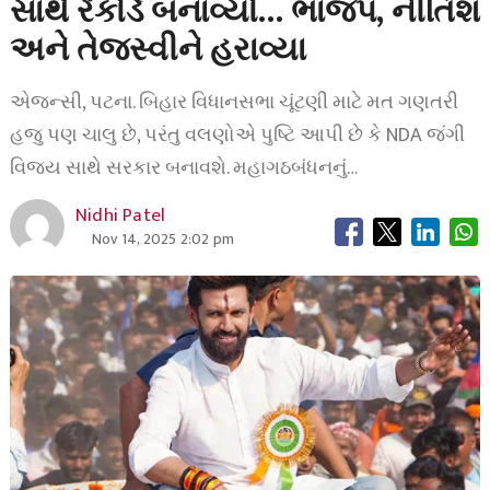
સાથે રેકોર્ડ બનાવ્યો… ભાજપ, નીતિશ
અને તેજસ્વીને હરાવ્યા
એજન્સી, પટના. બિહાર વિધાનસભા ચૂંટણી માટે મત ગણતરી
હજુ પણ ચાલુ છે, પરંતુ વલણોએ પુષ્ટિ આપી છે કે NDA જંગી
વિજય સાથે સરકાર બનાવશે. મહાગઠબંધનનું…
Nidhi Patel
Nov 14, 2025 2:02 pm