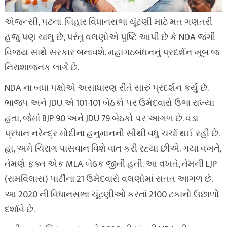
એજન્સી, પટના. બિહાર વિધાનસભા ચૂંટણી માટે મત ગણતરી
હજુ પણ ચાલુ છે, પરંતુ વલણોએ પુષ્ટિ આપી છે કે NDA જંગી
વિજય સાથે સરકાર બનાવશે. મહાગઠબંધનનું પ્રદર્શન ખૂબ જ
નિરાશાજનક લાગે છે.
NDA ના બધા પક્ષોએ અસાધારણ રીતે સારું પ્રદર્શન કર્યું છે.
ભાજપ અને JDU એ 101-101 બેઠકો પર ઉમેદવારો ઉભા રાખ્યા
હતા, જેમાં BJP 90 અને JDU 79 બેઠકો પર આગળ છે. વડા
પ્રધાન નરેન્દ્ર મોદીના હનુમાનની સૌથી વધુ ચર્ચા થઈ રહી છે.
હા, અમે ચિરાગ પાસવાન વિશે વાત કરી રહ્યા છીએ. ગયા વખતે,
તેમણે ફક્ત એક MLA બેઠક જીતી હતી. આ વખતે, તેમની LJP
(રામવિલાસ) પાર્ટીના 21 ઉમેદવારો વલણોમાં સતત આગળ છે.
આ 2020 ની વિધાનસભા ચૂંટણીઓ કરતાં 2100 ટકાનો ઉછાળો
દર્શાવે છે.