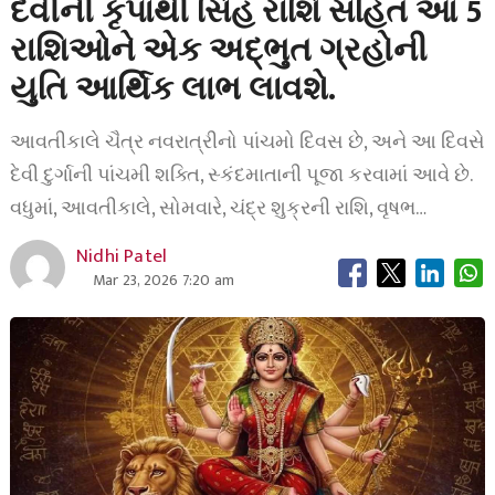
દેવીની કૃપાથી સિંહ રાશિ સહિત આ 5
રાશિઓને એક અદ્ભુત ગ્રહોની
યુતિ આર્થિક લાભ લાવશે.
આવતીકાલે ચૈત્ર નવરાત્રીનો પાંચમો દિવસ છે, અને આ દિવસે
દેવી દુર્ગાની પાંચમી શક્તિ, સ્કંદમાતાની પૂજા કરવામાં આવે છે.
વધુમાં, આવતીકાલે, સોમવારે, ચંદ્ર શુક્રની રાશિ, વૃષભ…
Nidhi Patel
Mar 23, 2026 7:20 am