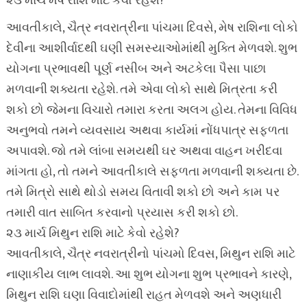
૨૩ માર્ચ મેષ રાશિ માટે કેવો રહેશે?
આવતીકાલે, ચૈત્ર નવરાત્રીના પાંચમા દિવસે, મેષ રાશિના લોકો
દેવીના આશીર્વાદથી ઘણી સમસ્યાઓમાંથી મુક્તિ મેળવશે. શુભ
યોગના પ્રભાવથી પૂર્ણ નસીબ અને અટકેલા પૈસા પાછા
મળવાની શક્યતા રહેશે. તમે એવા લોકો સાથે મિત્રતા કરી
શકો છો જેમના વિચારો તમારા કરતા અલગ હોય. તેમના વિવિધ
અનુભવો તમને વ્યવસાય અથવા કાર્યમાં નોંધપાત્ર સફળતા
અપાવશે. જો તમે લાંબા સમયથી ઘર અથવા વાહન ખરીદવા
માંગતા હો, તો તમને આવતીકાલે સફળતા મળવાની શક્યતા છે.
તમે મિત્રો સાથે થોડો સમય વિતાવી શકો છો અને કામ પર
તમારી વાત સાબિત કરવાનો પ્રયાસ કરી શકો છો.
૨૩ માર્ચ મિથુન રાશિ માટે કેવો રહેશે?
આવતીકાલે, ચૈત્ર નવરાત્રીનો પાંચમો દિવસ, મિથુન રાશિ માટે
નાણાકીય લાભ લાવશે. આ શુભ યોગના શુભ પ્રભાવને કારણે,
મિથુન રાશિ ઘણા વિવાદોમાંથી રાહત મેળવશે અને અણધારી