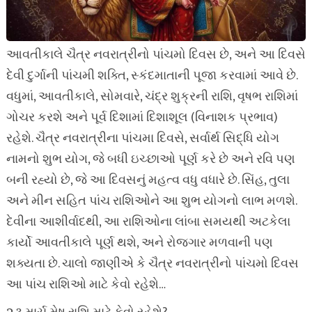
આવતીકાલે ચૈત્ર નવરાત્રીનો પાંચમો દિવસ છે, અને આ દિવસે
દેવી દુર્ગાની પાંચમી શક્તિ, સ્કંદમાતાની પૂજા કરવામાં આવે છે.
વધુમાં, આવતીકાલે, સોમવારે, ચંદ્ર શુક્રની રાશિ, વૃષભ રાશિમાં
ગોચર કરશે અને પૂર્વ દિશામાં દિશાશૂલ (વિનાશક પ્રભાવ)
રહેશે. ચૈત્ર નવરાત્રીના પાંચમા દિવસે, સર્વાર્થ સિદ્ધિ યોગ
નામનો શુભ યોગ, જે બધી ઇચ્છાઓ પૂર્ણ કરે છે અને રવિ પણ
બની રહ્યો છે, જે આ દિવસનું મહત્વ વધુ વધારે છે. સિંહ, તુલા
અને મીન સહિત પાંચ રાશિઓને આ શુભ યોગનો લાભ મળશે.
દેવીના આશીર્વાદથી, આ રાશિઓના લાંબા સમયથી અટકેલા
કાર્યો આવતીકાલે પૂર્ણ થશે, અને રોજગાર મળવાની પણ
શક્યતા છે. ચાલો જાણીએ કે ચૈત્ર નવરાત્રીનો પાંચમો દિવસ
આ પાંચ રાશિઓ માટે કેવો રહેશે…