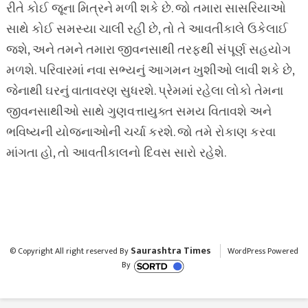
રીતે કોઈ જૂના મિત્રને મળી શકે છે. જો તમારા સાસરિયાઓ
સાથે કોઈ સમસ્યા ચાલી રહી છે, તો તે આવતીકાલે ઉકેલાઈ
જશે, અને તમને તમારા જીવનસાથી તરફથી સંપૂર્ણ સહયોગ
મળશે. પરિવારમાં નવા સભ્યનું આગમન ખુશીઓ લાવી શકે છે,
જેનાથી ઘરનું વાતાવરણ સુધરશે. પ્રેમમાં રહેલા લોકો તેમના
જીવનસાથીઓ સાથે ગુણવત્તાયુક્ત સમય વિતાવશે અને
ભવિષ્યની યોજનાઓની ચર્ચા કરશે. જો તમે રોકાણ કરવા
માંગતા હો, તો આવતીકાલનો દિવસ સારો રહેશે.
Saurashtra Times
© Copyright All right reserved By
WordPress Powered
By