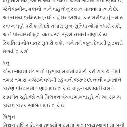
ધનુ રાશિ માટે, આ રાજયોગ તેમના ચોથા ભાવમાં બની રહ્યો છે,
જેને જમીન, મકાનો અને વાહનોનું સ્થાન માનવામાં આવે છે.
આ સમય દરમિયાન, તમે નવું ઘર અથવા કાર ખરીદવાનું તમારું
સ્વપ્ન પૂર્ણ કરી શકો છો. તમારા સુખ-સુવિધાઓમાં વધારો થશે,
અને પરિવારમાં ખુશ વાતાવરણ રહેશે. તમારી નાણાકીય
સ્થિતિમાં નોંધપાત્ર સુધારો થશે, અને તમે જૂના દેવાથી છુટકારો
મેળવી શકશો.
ધનુ
ચૌથા ભાવમાં મંગળનો પ્રભાવ ખર્ચમાં વધારો કરી શકે છે, તેથી
તમારે તમારા બજેટને વળગી રહેવાની જરૂર છે. નાની બાબતોને
કારણે પરિવારમાં તણાવ થઈ શકે છે. વાહન ચલાવતી વખતે
સાવચેત રહો. જો તમે મિલકત વેચવા માંગતા હો, તો આ સમય
ફાયદાકારક સાબિત થઈ શકે છે.
મિથુન
મિથુન રાશિ માટે, આ રાજયોગ દસમા ભાવ (કાર્યસ્થળ) માં બની