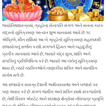
જ્યોતિષશાસ્ત્રમાં, ગ્રહોના સેનાપતિ મંગળ અને મનના કારક
ચંદ્રનો યુતિક્રમણ અત્યંત શુભ માનવામાં આવે છે. ૧૬
એપ્રિલે, મીન રાશિમાં આ બે ગ્રહોનો યુતિક્રમણ મહાલક્ષ્મી
રાજયોગનું સર્જન કરશે. મંગળને હિંમત અને બહાદુરીનું
પ્રતીક માનવામાં આવે છે, જ્યારે ચંદ્ર સુખ, શાંતિ અને
સંપત્તિનું પ્રતિનિધિત્વ કરે છે. જ્યારે આ બંનેનું યુતિક્રમણ
થાય છે, ત્યારે વ્યક્તિઓને નાણાકીય શક્તિ અને માનસિક
સંતોષ મળે છે.
આ રાજયોગ સમગ્ર દેશની અર્થવ્યવસ્થા અને બજારો પર
પણ અસર કરે છે. મંગળ જમીન અને શક્તિ સાથે સંકળાયેલો
છે, તેથી રિયલ એસ્ટેટ અને સંરક્ષણ ક્ષેત્રોમાં નોંધપાત્ર પ્રવૃત્તિ