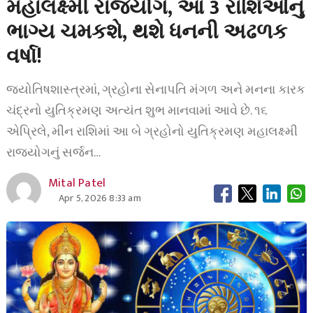
મહાલક્ષ્મી રાજયોગ, આ 3 રાશિઓનું
ભાગ્ય ચમકશે, થશે ધનની અઢળક
વર્ષા!
જ્યોતિષશાસ્ત્રમાં, ગ્રહોના સેનાપતિ મંગળ અને મનના કારક
ચંદ્રનો યુતિક્રમણ અત્યંત શુભ માનવામાં આવે છે. ૧૬
એપ્રિલે, મીન રાશિમાં આ બે ગ્રહોનો યુતિક્રમણ મહાલક્ષ્મી
રાજયોગનું સર્જન…
Mital Patel
Apr 5, 2026 8:33 am