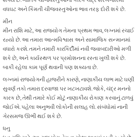
શક્ય છે. ભૌતિક ચીજવસ્તુઓનો કારક ચંદ્ર શેરબજારમાં
વધઘટ અને કિંમતી ચીજવસ્તુઓના ભાવ તરફ દોરી શકે છે.
મીન
મીન રાશિ માટે, આ રાજયોગ તેમના પ્રથમ ભાવ, લગ્નમાં રચાઈ
રહ્યો છે. આ તમારા આત્મવિશ્વાસ અને સામાજિક સન્માનમાં
વધારો કરશે. તમને તમારી કારકિર્દીમાં નવી જવાબદારીઓ મળી
શકે છે, અને કાર્યસ્થળ પર પ્રમોશનના રસ્તા ખુલી શકે છે.
બાકી રહેલા કામ પૂર્ણ થવાની પણ શક્યતા છે.
લગ્નમાં રાજયોગની હાજરીને કારણે, નાણાકીય લાભ માટે ઘણી
સુવર્ણ તકો તમારા દરવાજા પર ખટખટાવશે. જોકે, ચંદ્ર મનનો
કારક છે, તેથી તમારે કોઈ મોટું નાણાકીય રોકાણ કરવાનું ટાળવું
જોઈએ. પહેલા અનુભવી લોકોની સલાહ લો. સંબંધોમાં નાની
ગેરસમજ ઊભી થઈ શકે છે.
ધનુ