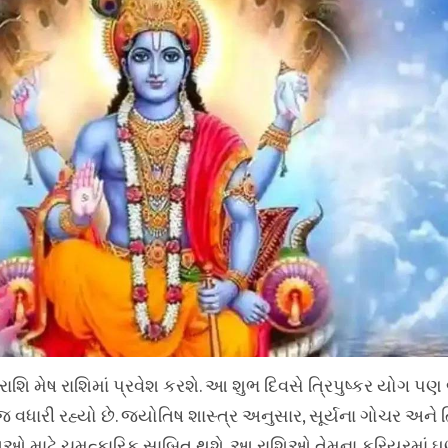
રાશિ મેષ રાશિમાં પ્રવેશ કરશે. આ શુભ દિવસે ત્રિપુષ્કર યોગ પણ 
 જ વધારી રહ્યો છે. જ્યોતિષ શાસ્ત્ર અનુસાર, સૂર્યના ગોચર અને ત્
શિઓ માટે ચમત્કારિક સાબિત થશે. આ રાશિઓ તેમના કરિયરમાં 