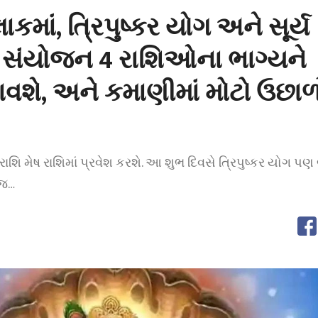
માં, ત્રિપુષ્કર યોગ અને સૂર્ય
 સંયોજન 4 રાશિઓના ભાગ્યને
શે, અને કમાણીમાં મોટો ઉછાળ
રાશિ મેષ રાશિમાં પ્રવેશ કરશે. આ શુભ દિવસે ત્રિપુષ્કર યોગ પણ 
 જ…