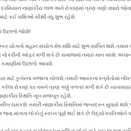
ોગ દરમિયાન નાણાકીય લાભ અને રોકાણમાં ત્રણ ગણો વધારો જોવા
ટે કઈ રાશિઓ સૌથી વધુ શુભ રહેશે.
 ઉછાળો જોશે!
પુષ્કર યોગનો મહાન સંયોગ મેષ રાશિ માટે શુભ સાબિત થશે. તમારા 
મોટી નોકરીની ઓફર મળી શકે છે. સમાજમાં તમારું માન વધશે. અ
ી કમાણીમાં ઉછાળો આવશે.
 માટે કુબેરના ખજાના ખોલશે. તમારી આવકના સ્ત્રોતોમાં નોંધપ
ેલા રોકાણ પર તમને ત્રણ ગણું વળતર મળી શકે છે. વ્યવસાયમ
 નાણાકીય સ્થિતિ ખૂબ મજબૂત રહેશે.
 નસીબ ચમકશે. તમારી નાણાકીય સ્થિતિમાં જબરદસ્ત સુધારો થશે.
 જવા માંગતા લોકોનું સ્વપ્ન પૂર્ણ થઈ શકે છે. ઉદ્યોગપતિઓને