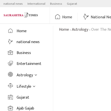
Skip
national news
International
Business
Gujarat
to
content
Home
National N
Home
Astrology
Over The Ne
»
»
Home
national news
Business
Entertainment
Astrology
Lifestyle
Gujarat
Ajab Gajab