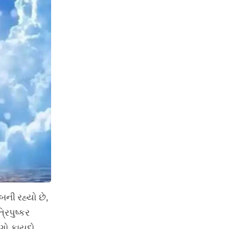
બની રહ્યો છે,
રિપુષ્કર
ઘણો ફાયદો