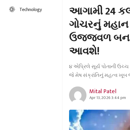
આગામી 24 કલાક
Technology
ગોચરનું મહાન
ઉજ્જવળ બનાવ
આવશે!
૪ એપ્રિલે સૂર્ય પોતાની ઉચ્ચ 
જે મેષ સંક્રાંતિનું મહત્વ ખૂબ
Mital Patel
Apr 13, 2026 3:44 pm