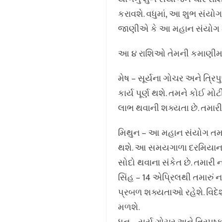
કરાવશે. વધુમાં, આ શુભ સંય
જાણીએ કે આ મહાન સંયોગ મા
આ ૪ રાશિઓ તેમની કમાણીમાં
મેષ – સૂર્યના ગોચર અને ત્રિ
કાર્ય પૂર્ણ થશે. તમને કોઈ 
લાભ થવાની શક્યતા છે. તમાર
મિથુન – આ મહાન સંયોગ તમારા
થશે. આ સમયગાળા દરમિયાન કર
સોદો થવાના સંકેત છે. તમારી
સિંહ – 14 એપ્રિલથી તમારું
પ્રબળ શક્યતાઓ રહેશે. વિદેશ
મળશે.