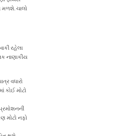
 મળશે. ચાલો
બાકી રહેલા
ચાનક નાણાકીય
ાત્ર વધારો
ાં કોઈ મોટો
 પ્રમોશનની
 પણ મોટો નફો