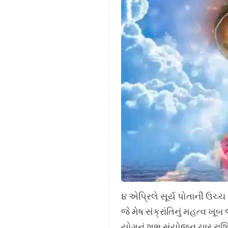
૪ એપ્રિલે સૂર્ય પોતાની ઉચ્ચ 
જે મેષ સંક્રાંતિનું મહત્વ ખૂબ
યોગનું શુભ સંયોજન ચાર રા