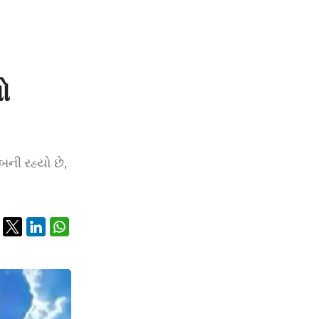
ો
બની રહ્યો છે,