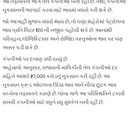
આ તફાવતનો ભોગ તેલ કંપનીઓ બની રહી છે. તેથી, કંપનીઓ
નુકસાનની ભરપાઈ કરવા માટે ભાવમાં વધારો કરી શકે છે.
જો આગાહી મુજબ વધારો થાય છે, તો ઘણા શહેરોમાં પેટ્રોલના
ભાવ પ્રતિ લિટર ₹120 ની નજીક પહોંચી શકે છે. આનાથી
પરિવહન, લોજિસ્ટિક્સ અને રોજિંદા વસ્તુઓના ભાવ પર પણ
અસર પડી શકે છે.
કંપનીઓ પર દબાણ વધી રહ્યું છે
અહેવાલો અનુસાર, રાજ્યની માલિકીની તેલ કંપનીઓ દર
મહિને આશરે ₹27,000 કરોડનું નુકસાન કરી રહી છે. આ
નુકસાન ક્રૂડ ઓઇલના ઊંચા ભાવ અને નીચા છૂટક ભાવ
વચ્ચેના તફાવતને કારણે છે. લાંબા ગાળે આ પરિસ્થિતિને ટકાવી
રાખવી કંપનીઓ માટે વધુને વધુ મુશ્કેલ બની રહી છે.