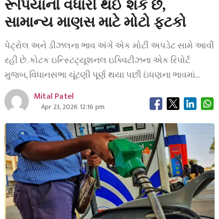
રૂપિયાનો વધારો થઈ શકે છે,
સામાન્ય માણસ માટે મોટો ફટકો
પેટ્રોલ અને ડીઝલના ભાવ અંગે એક મોટી અપડેટ સામે આવી
રહી છે. કોટક ઇન્સ્ટિટ્યૂશનલ ઇક્વિટીઝના એક રિપોર્ટ
મુજબ, વિધાનસભા ચૂંટણી પૂર્ણ થયા પછી ઇંધણના ભાવમાં…
Mital Patel
Apr 23, 2026 12:16 pm