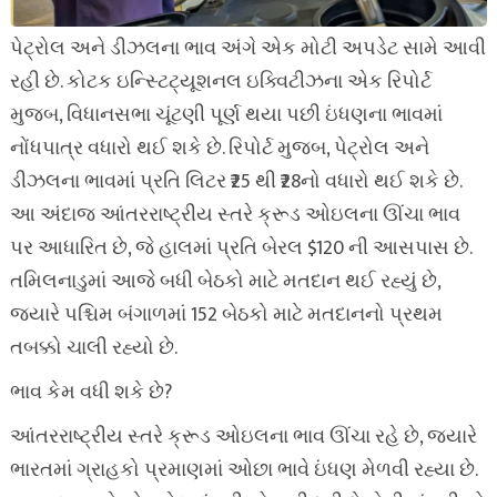
પેટ્રોલ અને ડીઝલના ભાવ અંગે એક મોટી અપડેટ સામે આવી
રહી છે. કોટક ઇન્સ્ટિટ્યૂશનલ ઇક્વિટીઝના એક રિપોર્ટ
મુજબ, વિધાનસભા ચૂંટણી પૂર્ણ થયા પછી ઇંધણના ભાવમાં
નોંધપાત્ર વધારો થઈ શકે છે. રિપોર્ટ મુજબ, પેટ્રોલ અને
ડીઝલના ભાવમાં પ્રતિ લિટર ₹25 થી ₹28નો વધારો થઈ શકે છે.
આ અંદાજ આંતરરાષ્ટ્રીય સ્તરે ક્રૂડ ઓઇલના ઊંચા ભાવ
પર આધારિત છે, જે હાલમાં પ્રતિ બેરલ $120 ની આસપાસ છે.
તમિલનાડુમાં આજે બધી બેઠકો માટે મતદાન થઈ રહ્યું છે,
જ્યારે પશ્ચિમ બંગાળમાં 152 બેઠકો માટે મતદાનનો પ્રથમ
તબક્કો ચાલી રહ્યો છે.
ભાવ કેમ વધી શકે છે?
આંતરરાષ્ટ્રીય સ્તરે ક્રૂડ ઓઇલના ભાવ ઊંચા રહે છે, જ્યારે
ભારતમાં ગ્રાહકો પ્રમાણમાં ઓછા ભાવે ઇંધણ મેળવી રહ્યા છે.