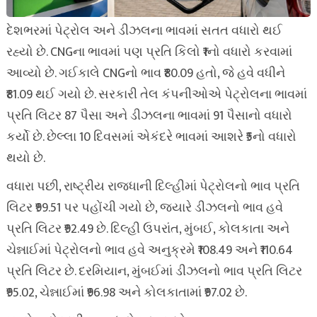
દેશભરમાં પેટ્રોલ અને ડીઝલના ભાવમાં સતત વધારો થઈ
રહ્યો છે. CNGના ભાવમાં પણ પ્રતિ કિલો ₹1નો વધારો કરવામાં
આવ્યો છે. ગઈકાલે CNGનો ભાવ ₹80.09 હતો, જે હવે વધીને
₹81.09 થઈ ગયો છે. સરકારી તેલ કંપનીઓએ પેટ્રોલના ભાવમાં
પ્રતિ લિટર 87 પૈસા અને ડીઝલના ભાવમાં 91 પૈસાનો વધારો
કર્યો છે. છેલ્લા 10 દિવસમાં એકંદરે ભાવમાં આશરે ₹5નો વધારો
થયો છે.
વધારા પછી, રાષ્ટ્રીય રાજધાની દિલ્હીમાં પેટ્રોલનો ભાવ પ્રતિ
લિટર ₹99.51 પર પહોંચી ગયો છે, જ્યારે ડીઝલનો ભાવ હવે
પ્રતિ લિટર ₹92.49 છે. દિલ્હી ઉપરાંત, મુંબઈ, કોલકાતા અને
ચેન્નાઈમાં પેટ્રોલનો ભાવ હવે અનુક્રમે ₹108.49 અને ₹110.64
પ્રતિ લિટર છે. દરમિયાન, મુંબઈમાં ડીઝલનો ભાવ પ્રતિ લિટર
₹95.02, ચેન્નાઈમાં ₹96.98 અને કોલકાતામાં ₹97.02 છે.