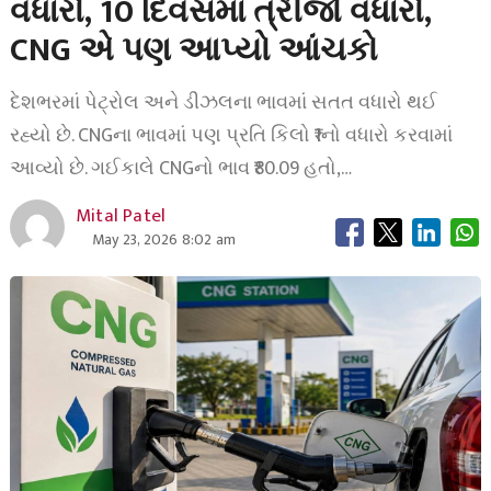
વધારો, 10 દિવસમાં ત્રીજો વધારો,
CNG એ પણ આપ્યો આંચકો
દેશભરમાં પેટ્રોલ અને ડીઝલના ભાવમાં સતત વધારો થઈ
રહ્યો છે. CNGના ભાવમાં પણ પ્રતિ કિલો ₹1નો વધારો કરવામાં
આવ્યો છે. ગઈકાલે CNGનો ભાવ ₹80.09 હતો,…
Mital Patel
May 23, 2026 8:02 am