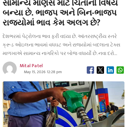
સામાન્ય માણસ માટે ચિંતાનો વિષય
બન્યા છે. ભાજપ અને બિન-ભાજપ
રાજ્યોમાં ભાવ કેમ અલગ છે?
દેશભરમાં પેટ્રોલના ભાવ ફરી વધ્યા છે. આંતરરાષ્ટ્રીય સ્તરે
ક્રૂડ ઓઇલના ભાવમાં વધઘટ અને રાજ્યોમાં બદલાતા ટેક્સ
માળખાએ સામાન્ય નાગરિકો પર બોજ વધાર્યો છે. નવા દરો…
Mital Patel
May 15, 2026 12:28 pm