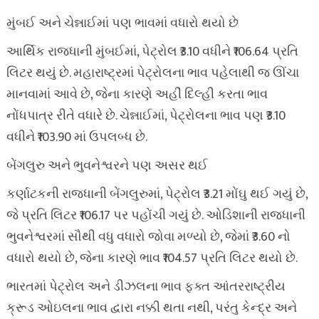
મુંબઈ અને ચેન્નાઈમાં પણ ભાવમાં વધારો થયો છે
આર્થિક રાજધાની મુંબઈમાં, પેટ્રોલ ₹3.10 વધીને ₹106.64 પ્રતિ
લિટર થયું છે. મહારાષ્ટ્રમાં પેટ્રોલના ભાવ પહેલાથી જ ઊંચા
માનવામાં આવે છે, જેના કારણે અહીં દિલ્હી કરતા ભાવ
નોંધપાત્ર રીતે વધારે છે. ચેન્નાઈમાં, પેટ્રોલના ભાવ પણ ₹3.10
વધીને ₹103.90 માં ઉપલબ્ધ છે.
બેંગલુરુ અને ભુવનેશ્વરને પણ અસર થઈ
કર્ણાટકની રાજધાની બેંગલુરુમાં, પેટ્રોલ ₹3.21 મોંઘુ થઈ ગયું છે,
જે પ્રતિ લિટર ₹106.17 પર પહોંચી ગયું છે. ઓડિશાની રાજધાની
ભુવનેશ્વરમાં સૌથી વધુ વધારો જોવા મળ્યો છે, જેમાં ₹3.60 નો
વધારો થયો છે, જેના કારણે ભાવ ₹104.57 પ્રતિ લિટર થયો છે.
ભારતમાં પેટ્રોલ અને ડીઝલના ભાવ ફક્ત આંતરરાષ્ટ્રીય
ક્રૂડ ઓઇલના ભાવ દ્વારા નક્કી થતા નથી, પરંતુ કેન્દ્ર અને