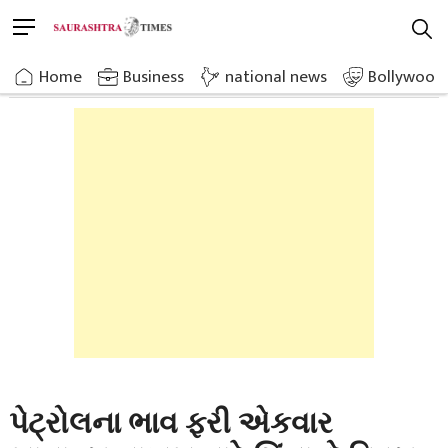
Skip
M
to
e
content
Home
Breaking News
Petrol Prices Once Again Heighten
n
Home
»
Business
»
national news
Bollywood
u
B
u
t
t
o
n
પેટ્રોલના ભાવ ફરી એકવાર