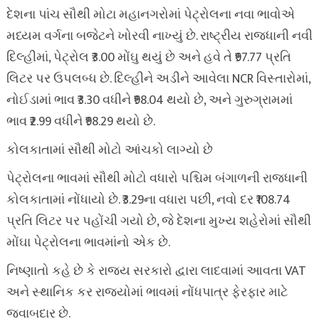
દેશના પાંચ સૌથી મોટા મહાનગરોમાં પેટ્રોલના નવા ભાવોએ
મધ્યમ વર્ગના બજેટને ખોરવી નાખ્યું છે. રાષ્ટ્રીય રાજધાની નવી
દિલ્હીમાં, પેટ્રોલ ₹3.00 મોંઘુ થયું છે અને હવે તે ₹97.77 પ્રતિ
લિટર પર ઉપલબ્ધ છે. દિલ્હીને અડીને આવેલા NCR વિસ્તારોમાં,
નોઈડામાં ભાવ ₹3.30 વધીને ₹98.04 થયો છે, અને ગુરુગ્રામમાં
ભાવ ₹2.99 વધીને ₹98.29 થયો છે.
કોલકાતામાં સૌથી મોટો આંચકો લાગ્યો છે
પેટ્રોલના ભાવમાં સૌથી મોટો વધારો પશ્ચિમ બંગાળની રાજધાની
કોલકાતામાં નોંધાયો છે. ₹3.29ના વધારા પછી, નવો દર ₹108.74
પ્રતિ લિટર પર પહોંચી ગયો છે, જે દેશના મુખ્ય શહેરોમાં સૌથી
મોંઘા પેટ્રોલના ભાવમાંનો એક છે.
નિષ્ણાતો કહે છે કે રાજ્ય સરકારો દ્વારા લાદવામાં આવતા VAT
અને સ્થાનિક કર રાજ્યોમાં ભાવમાં નોંધપાત્ર ફેરફાર માટે
જવાબદાર છે.