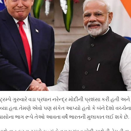
ટ્રમ્પે ગુરુવારે વડા પ્રધાન નરેન્દ્ર મોદીની પ્રશંસા કરી હતી અ
ા હતા. તેમણે એવો પણ સંકેત આપ્યો હતો કે બંને દેશો વચ્ચેના 
ાસોના ભાગ રૂપે તેઓ આવતા વર્ષે ભારતની મુલાકાત લઈ શકે છે.