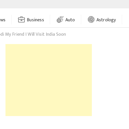
ews
Business
Auto
Astrology
i My Friend I Will Visit India Soon