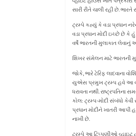
વ્હાઇટ હાઉસ ખાતે પત્રકારો સા
સારી રીતે ચાલી રહી છે. ભારત
ટ્રમ્પે કહ્યું કે વડા પ્રધા
વડા પ્રધાન મોદી ઇચ્છે છે કે 
વર્ષે ભારતની મુલાકાત લેવાનું
શિખર સંમેલન માટે ભારતની મુ
જોકે, ભારે ટેરિફ લાદવાના વોશ
યુએસ પ્રમુખ ટ્રમ્પ હવે આ વર
ધરાવતા નથી. રાષ્ટ્રપતિના સ
કોલ: ટ્રમ્પ-મોદી સંબંધો કેવ
પ્રધાન મોદીને ખાતરી આપી હ
નાખી છે.
ટ્રમ્પે આ ટિપ્પણીઓ વ્હાઇટ