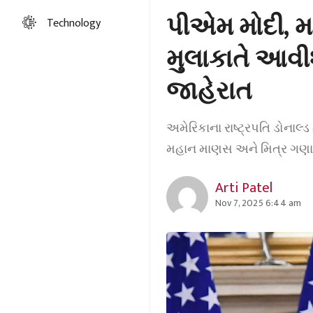
પીએમ મોદી, મા
Technology
મુલાકાતે આવીશ
જાહેરાત
અમેરિકાના રાષ્ટ્રપતિ ડોનાલ્ડ 
મહાન માણસ અને મિત્ર ગણાવ
Arti Patel
Nov 7, 2025 6:44 am