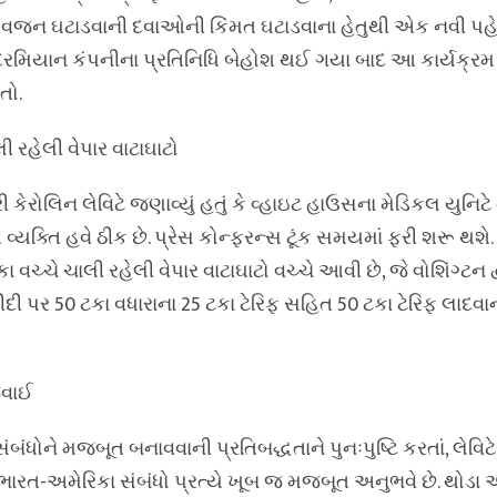
િય વજન ઘટાડવાની દવાઓની કિંમત ઘટાડવાના હેતુથી એક નવી પહે
ાત દરમિયાન કંપનીના પ્રતિનિધિ બેહોશ થઈ ગયા બાદ આ કાર્યક્
તો.
 રહેલી વેપાર વાટાઘાટો
ી કેરોલિન લેવિટે જણાવ્યું હતું કે વ્હાઇટ હાઉસના મેડિકલ યુનિટે
વ્યક્તિ હવે ઠીક છે. પ્રેસ કોન્ફરન્સ ટૂંક સમયમાં ફરી શરૂ થશે
ચ્ચે ચાલી રહેલી વેપાર વાટાઘાટો વચ્ચે આવી છે, જે વોશિંગ્ટન દ
દી પર 50 ટકા વધારાના 25 ટકા ટેરિફ સહિત 50 ટકા ટેરિફ લાદવાન
વાઈ
સંબંધોને મજબૂત બનાવવાની પ્રતિબદ્ધતાને પુનઃપુષ્ટિ કરતાં, લેવિટે ક
ે ભારત-અમેરિકા સંબંધો પ્રત્યે ખૂબ જ મજબૂત અનુભવે છે. થોડા