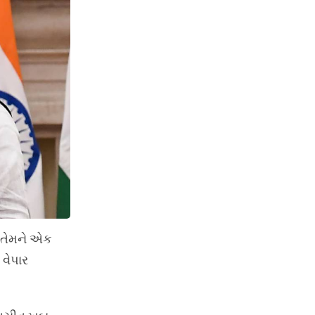
ને તેમને એક
વેપાર