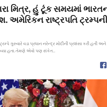
રા મિત્ર, હું ટૂંક સમયમાં ભારત
. અમેરિકન રાષ્ટ્રપતિ ટ્રમ્પની
ટ્રમ્પે ગુરુવારે વડા પ્રધાન નરેન્દ્ર મોદીની પ્રશંસા કરી હતી અ
્યા હતા. તેમણે એવો પણ સંકેત…