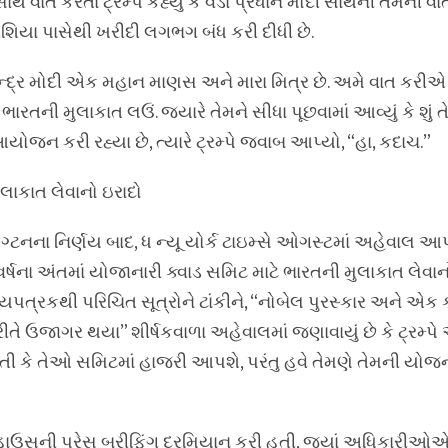
થે વાત કરતા ટ્રમ્પે કહ્યું કે વડા પ્રધાન મોદી સાથેની તેમની 
ે રશિયા પાસેથી ખરીદી લગભગ બંધ કરી દીધી છે.
ન નરેન્દ્ર મોદી એક મહાન માણસ અને મારા મિત્ર છે. અમે વાત કર
હું ભારતની મુલાકાત લઉં. જ્યારે તેમને સીધા પૂછવામાં આવ્યું કે શ
 આયોજન કરી રહ્યા છે, ત્યારે ટ્રમ્પે જવાબ આપ્યો, “હા, કદાચ.”
લાકાત લેવાનો ઇરાદો
િંગ્ટનના નિર્ણય બાદ, ધ ન્યૂ યોર્ક ટાઇમ્સે ઓગસ્ટમાં અહેવાલ આપ
્ષના અંતમાં યોજાનારી ક્વાડ સમિટ માટે ભારતની મુલાકાત લેવાન
મયપત્રકથી પરિચિત સૂત્રોને ટાંકીને, “નોબેલ પુરસ્કાર અને એક
ી રીતે ઉજાગર થયા” શીર્ષકવાળા અહેવાલમાં જણાવાયું છે કે ટ્રમ્પ
તી કે તેઓ સમિટમાં હાજરી આપશે, પરંતુ હવે તેમણે તેમની ય
 હાઉસની પ્રેસ બ્રીફિંગ દરમિયાન કરી હતી, જ્યાં અધિકારીઓ