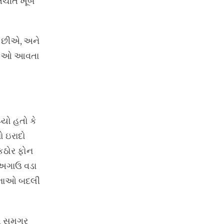
વાતચીત ખૂબ
ીએ છીએ, અને
ું તેઓ આવતા
્યો હતો કે
ો ઇરાદો
 કઠોર ફોન
ે અગાઉ વડા
ોજનાઓ બદલી
એ સમગ્ર