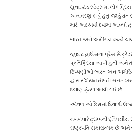
યુનાઇટેડ સ્ટેટ્સમાં લોકપ્ર
અનાવરણ કર્યું હતું. જાહેર
માટે અટકાવી દેવામાં આવ્યો હ
ભારત અને અમેરિકા વચ્ચે ચાલી
વ્હાઇટ હાઉસના પ્રેસ સેક્રેટર
પ્રતિક્રિયા આપી હતી અને તે 
ટિપ્પણીઓ ભારત અને અમેરિકા વ
દ્વારા રશિયન તેલની સતત ખરી
દબાણ હેઠળ આવી ગઈ છે.
ઓવલ ઓફિસમાં દિવાળી ઉજ
મંગળવારે ટ્રમ્પની દ્વિપક્ષીય 
રાષ્ટ્રપતિ સકારાત્મક છે અન