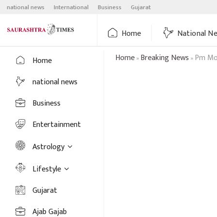
Skip
national news
International
Business
Gujarat
to
content
Home
National N
Home
Breaking News
Pm Mod
»
»
Home
national news
Business
Entertainment
Astrology
Lifestyle
Gujarat
Ajab Gajab