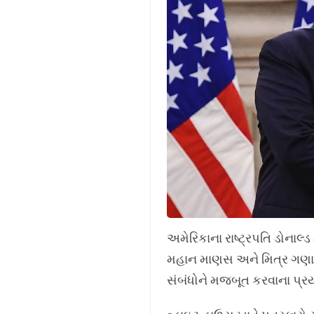
અમેરિકાના રાષ્ટ્રપતિ ડોનાલ્ડ 
મહાન માણસ અને મિત્ર ગણાવ્ય
સંબંધોને મજબૂત કરવાના પ્રય