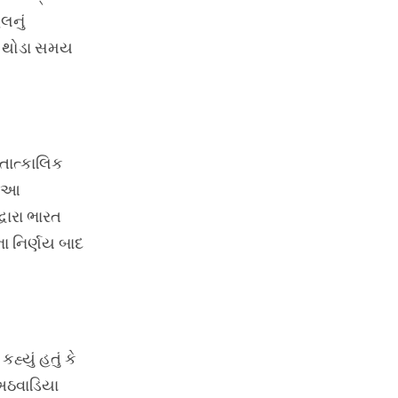
લનું
રમ થોડા સમય
 તાત્કાલિક
. આ
્વારા ભારત
ા નિર્ણય બાદ
હ્યું હતું કે
 અઠવાડિયા