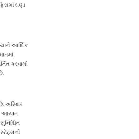
ફિસમાં ઘણા
શિયાને આર્થિક
આતમાં,
્તિત કરવામાં
ે.
છે. અસ્થિર
ારી આયાત
સુનિશ્ચિત
 સ્ટેટ્સનો