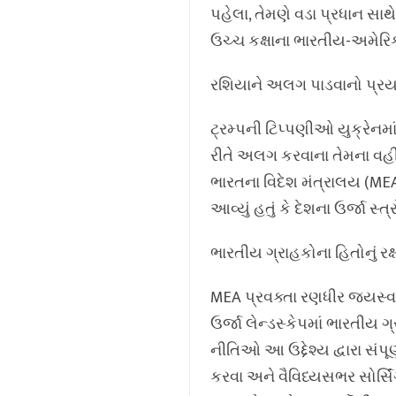
પહેલા, તેમણે વડા પ્રધાન સ
ઉચ્ચ કક્ષાના ભારતીય-અમેર
રશિયાને અલગ પાડવાનો પ્ર
ટ્રમ્પની ટિપ્પણીઓ યુક્રેનમાં
રીતે અલગ કરવાના તેમના વહી
ભારતના વિદેશ મંત્રાલય (MEA)
આવ્યું હતું કે દેશના ઉર્જા સ
ભારતીય ગ્રાહકોના હિતોનું રક
MEA પ્રવક્તા રણધીર જયસ્વાલ
ઉર્જા લેન્ડસ્કેપમાં ભારતીય 
નીતિઓ આ ઉદ્દેશ્ય દ્વારા સંપૂર
કરવા અને વૈવિધ્યસભર સોર્સિંગ 