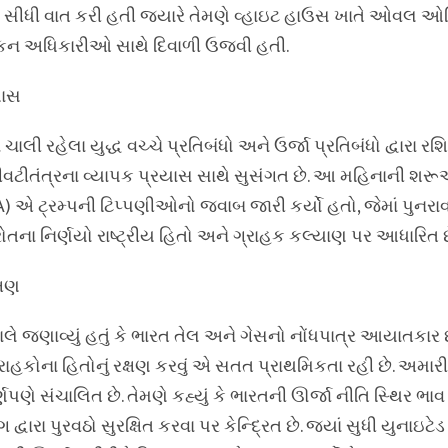
ાથે સીધી વાત કરી હતી જ્યારે તેમણે વ્હાઇટ હાઉસ ખાતે ઓવલ ઓ
િકન અધિકારીઓ સાથે દિવાળી ઉજવી હતી.
યાસ
 ચાલી રહેલા યુદ્ધ વચ્ચે પ્રતિબંધો અને ઉર્જા પ્રતિબંધો દ્વારા ર
વટીતંત્રના વ્યાપક પ્રયાસ સાથે સુસંગત છે. આ મહિનાની શરૂ
 એ ટ્રમ્પની ટિપ્પણીઓનો જવાબ જારી કર્યો હતો, જેમાં પુનરાવર
્ત્રોતના નિર્ણયો રાષ્ટ્રીય હિતો અને ગ્રાહક કલ્યાણ પર આધારિત છ
્ષણ
ે જણાવ્યું હતું કે ભારત તેલ અને ગેસનો નોંધપાત્ર આયાતકાર 
ગ્રાહકોના હિતોનું રક્ષણ કરવું એ સતત પ્રાથમિકતા રહી છે. અમ
્ણપણે સંચાલિત છે. તેમણે કહ્યું કે ભારતની ઊર્જા નીતિ સ્થિર ભાવ 
દ્વારા પુરવઠો સુરક્ષિત કરવા પર કેન્દ્રિત છે. જ્યાં સુધી યુનાઇટેડ