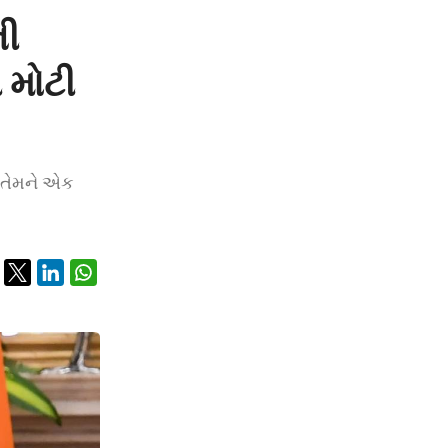
ની
 મોટી
ને તેમને એક