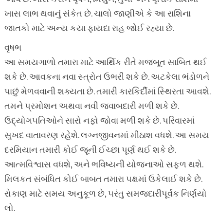
ખાસ લાભ થવાનું સંકેત છે. ચાલો જાણીએ કે આ રાશિના
જાતકો માટે અન્ય કયા ફાયદા રાહ જોઈ રહ્યા છે.
વૃષભ
આ સમયગાળો તમારા માટે આર્થિક રીતે મજબૂત સાબિત થઈ
શકે છે. આવકના નવા સ્ત્રોત ઉભરી શકે છે. અટકેલા ભંડોળને
પાછું મેળવવાની શક્યતા છે. તમારી કારકિર્દીમાં સ્થિરતા આવશે.
તમને પ્રમોશન અથવા નવી જવાબદારી મળી શકે છે.
ઉદ્યોગપતિઓને સારો નફો જોવા મળી શકે છે. પરિવારમાં
સુખદ વાતાવરણ રહેશે. લગ્નજીવનમાં મીઠાશ વધશે. આ સમય
દરમિયાન તમારી કોઈ જૂની ઈચ્છા પૂર્ણ થઈ શકે છે.
આત્મવિશ્વાસ વધશે, અને ભવિષ્યની યોજનાઓ સફળ થશે.
મિલકત સંબંધિત કોઈ બાબત તમારા પક્ષમાં ઉકેલાઈ શકે છે.
રોકાણ માટે સમય અનુકૂળ છે, પરંતુ સમજદારીપૂર્વક નિર્ણયો
લો.