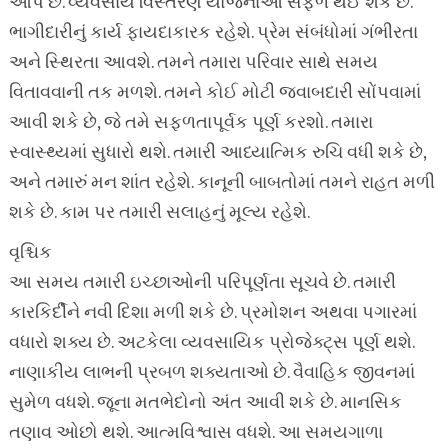
આપે છે. વ્યવસાય વિસ્તરણ યોજનાઓ સફળ થઈ શકે છે.
ભાગીદારીનું કાર્ય ફાયદાકારક રહેશે. પ્રેમ સંબંધોમાં ગંભીરતા
અને સ્થિરતા આવશે. તમને તમારા પરિવાર સાથે સમય
વિતાવવાની તક મળશે. તમને કોઈ મોટી જવાબદારી સોંપવામાં
આવી શકે છે, જે તમે સફળતાપૂર્વક પૂર્ણ કરશો. તમારા
સ્વાસ્થ્યમાં સુધારો થશે. તમારી આધ્યાત્મિક રુચિ વધી શકે છે,
અને તમારું મન શાંત રહેશે. કાનૂની બાબતોમાં તમને રાહત મળી
શકે છે. કામ પર તમારી સલાહનું મૂલ્ય રહેશે.
વૃશ્ચિક
આ સમય તમારી ઇચ્છાઓની પરિપૂર્ણતા સૂચવે છે. તમારી
કારકિર્દીને નવી દિશા મળી શકે છે. પ્રમોશન અથવા પગારમાં
વધારો શક્ય છે. અટકેલા વ્યવસાયિક પ્રોજેક્ટ્સ પૂર્ણ થશે.
નાણાકીય લાભની પ્રબળ શક્યતાઓ છે. વૈવાહિક જીવનમાં
સુમેળ વધશે. જૂના મતભેદોનો અંત આવી શકે છે. માનસિક
તણાવ ઓછો થશે. આત્મવિશ્વાસ વધશે. આ સમયગાળા