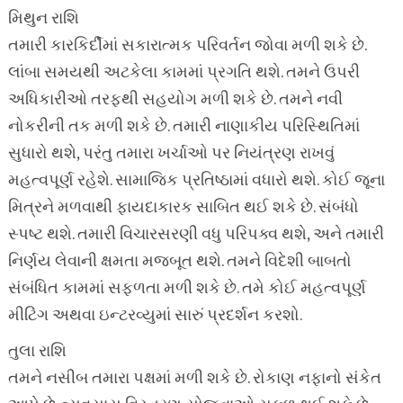
મિથુન રાશિ
તમારી કારકિર્દીમાં સકારાત્મક પરિવર્તન જોવા મળી શકે છે.
લાંબા સમયથી અટકેલા કામમાં પ્રગતિ થશે. તમને ઉપરી
અધિકારીઓ તરફથી સહયોગ મળી શકે છે. તમને નવી
નોકરીની તક મળી શકે છે. તમારી નાણાકીય પરિસ્થિતિમાં
સુધારો થશે, પરંતુ તમારા ખર્ચાઓ પર નિયંત્રણ રાખવું
મહત્વપૂર્ણ રહેશે. સામાજિક પ્રતિષ્ઠામાં વધારો થશે. કોઈ જૂના
મિત્રને મળવાથી ફાયદાકારક સાબિત થઈ શકે છે. સંબંધો
સ્પષ્ટ થશે. તમારી વિચારસરણી વધુ પરિપક્વ થશે, અને તમારી
નિર્ણય લેવાની ક્ષમતા મજબૂત થશે. તમને વિદેશી બાબતો
સંબંધિત કામમાં સફળતા મળી શકે છે. તમે કોઈ મહત્વપૂર્ણ
મીટિંગ અથવા ઇન્ટરવ્યુમાં સારું પ્રદર્શન કરશો.
તુલા રાશિ
તમને નસીબ તમારા પક્ષમાં મળી શકે છે. રોકાણ નફાનો સંકેત