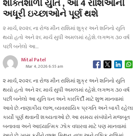
શક્તિશાળી યુતિ , આ 4 રાશિઓની
અધૂરી ઇચ્છાઓને પૂર્ણ થશે
૨ માર્ચ, ૨૦૨૬ ના રોજ મીન રાશિમાં શુક્ર અને શનિનો યુતિ
થયો હતો અને ૨૬ માર્ચ સુધી અમલમાં રહેશે. લગભગ ૩૦ વર્ષ
પછી બનેલો આ…
Mital Patel
Mar 4, 2026 6:55 am
૨ માર્ચ, ૨૦૨૬ ના રોજ મીન રાશિમાં શુક્ર અને શનિનો યુતિ
થયો હતો અને ૨૬ માર્ચ સુધી અમલમાં રહેશે. લગભગ ૩૦ વર્ષ
પછી બનેલો આ યુતિ ધન અને કારકિર્દી માટે શુભ માનવામાં
આવે છે. નાણાકીય લાભ, વ્યવસાયિક પ્રગતિ અને બાકી રહેલા
કાર્યો પૂર્ણ થવાની શક્યતાઓ છે. આ સમય સંબંધોને મજબૂત
બનાવવા અને આધ્યાત્મિક ઝોક વધારવા માટે પણ માનવામાં
આવે છે. ખાસ કરીને વૃષભ, મિથુન, તુલા અને વૃશ્ચિક રાશિમાં