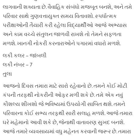
લાગવાની શક્યતા છે. વૈવાહિક સંબંધો મજબૂત બનશે, અને તમે
પરિવાર સાથે ગુણવત્તાયુક્ત સમય વિતાવશો. સ્પર્ધાત્મક
પરીક્ષાઓની તૈયારી કરી રહેલા વિદ્યાર્થીઓ આજે અભ્યાસ
અને કામ વચ્ચે સંતુલન જાળવી રાખશે તો તેમને સફળતા
મળશે. ખાનગી નોકરી કરનારાઓને પગારમાં વધારો મળશે.
લકી કલર – જાંબલી
લકી નંબર – 7
તુલા
આજનો દિવસ તમારા માટે સારો રહેવાનો છે. તમને કોઈ મોટી
કંપની તરફથી નોકરીની ઓફર મળી શકે છે. તમે એક નવું
કૌશલ્ય શીખશો જે ભવિષ્યમાં ઉપયોગી સાબિત થશે. તમને
પરિવારના કોઈ સભ્ય તરફથી સારી સલાહ મળશે. આજે તમારા
ઘરે મહેમાનો આવી શકે છે, જેનાથી વાતાવરણ સુખદ બનશે.
આજે તમારે વ્યવસાયમાં વધુ મહેનત કરવાની જરૂર છે. તમારા