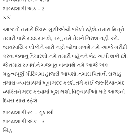
ભાગ્યશાળી રંગ – પીળો
ભાગ્યશાળી અંક – 2
કર્ક
આજનો તમારો દિવસ ખુશીઓથી ભરેલો રહેશે. તમારા મિત્રો
તમારી પાસે મદદ માંગશે, પરંતુ તમે તેમને નિરાશ નહીં કરો.
વ્યવસાયિક લોકોને સારો નફો જોવા મળશે. તમે આજે ખરીદી
કરવા જવાનું વિચારશો. તમે તમારી બહેનને ભેટ આપી શકો છો,
જે તમારા સંબંધોને મજબૂત બનાવશે. તમે આજે એક
મહત્વપૂર્ણ મીટિંગમાં હાજરી આપશો. તમારા પિતાની સલાહ
તમારા વ્યવસાયમાં ખૂબ મદદ કરશે. તમે કોઈ જરૂરિયાતમંદ
વ્યક્તિને મદદ કરવામાં ખુશ થશો. વિદ્યાર્થીઓ માટે આજનો
દિવસ સારો રહેશે.
ભાગ્યશાળી રંગ – ગુલાબી
ભાગ્યશાળી અંક – 3
સિંહ