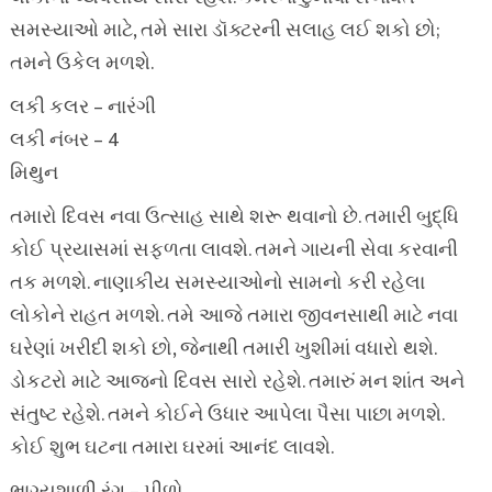
સમસ્યાઓ માટે, તમે સારા ડૉક્ટરની સલાહ લઈ શકો છો;
તમને ઉકેલ મળશે.
લકી કલર – નારંગી
લકી નંબર – 4
મિથુન
તમારો દિવસ નવા ઉત્સાહ સાથે શરૂ થવાનો છે. તમારી બુદ્ધિ
કોઈ પ્રયાસમાં સફળતા લાવશે. તમને ગાયની સેવા કરવાની
તક મળશે. નાણાકીય સમસ્યાઓનો સામનો કરી રહેલા
લોકોને રાહત મળશે. તમે આજે તમારા જીવનસાથી માટે નવા
ઘરેણાં ખરીદી શકો છો, જેનાથી તમારી ખુશીમાં વધારો થશે.
ડોકટરો માટે આજનો દિવસ સારો રહેશે. તમારું મન શાંત અને
સંતુષ્ટ રહેશે. તમને કોઈને ઉધાર આપેલા પૈસા પાછા મળશે.
કોઈ શુભ ઘટના તમારા ઘરમાં આનંદ લાવશે.