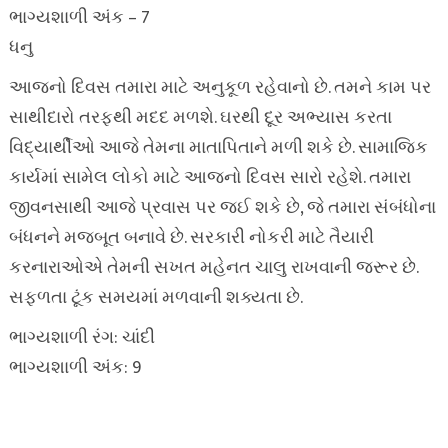
ભાગ્યશાળી અંક – 7
ધનુ
આજનો દિવસ તમારા માટે અનુકૂળ રહેવાનો છે. તમને કામ પર
સાથીદારો તરફથી મદદ મળશે. ઘરથી દૂર અભ્યાસ કરતા
વિદ્યાર્થીઓ આજે તેમના માતાપિતાને મળી શકે છે. સામાજિક
કાર્યમાં સામેલ લોકો માટે આજનો દિવસ સારો રહેશે. તમારા
જીવનસાથી આજે પ્રવાસ પર જઈ શકે છે, જે તમારા સંબંધોના
બંધનને મજબૂત બનાવે છે. સરકારી નોકરી માટે તૈયારી
કરનારાઓએ તેમની સખત મહેનત ચાલુ રાખવાની જરૂર છે.
સફળતા ટૂંક સમયમાં મળવાની શક્યતા છે.
ભાગ્યશાળી રંગ: ચાંદી
ભાગ્યશાળી અંક: 9