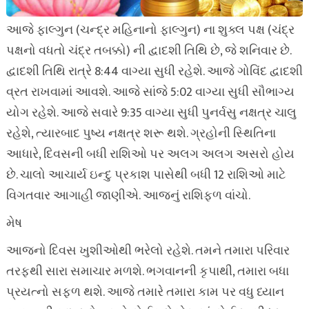
આજે ફાલ્ગુન (ચન્દ્ર મહિનાનો ફાલ્ગુન) ના શુક્લ પક્ષ (ચંદ્ર
પક્ષનો વધતો ચંદ્ર તબક્કો) ની દ્વાદશી તિથિ છે, જે શનિવાર છે.
દ્વાદશી તિથિ રાત્રે 8:44 વાગ્યા સુધી રહેશે. આજે ગોવિંદ દ્વાદશી
વ્રત રાખવામાં આવશે. આજે સાંજે 5:02 વાગ્યા સુધી સૌભાગ્ય
યોગ રહેશે. આજે સવારે 9:35 વાગ્યા સુધી પુનર્વસુ નક્ષત્ર ચાલુ
રહેશે, ત્યારબાદ પુષ્ય નક્ષત્ર શરૂ થશે. ગ્રહોની સ્થિતિના
આધારે, દિવસની બધી રાશિઓ પર અલગ અલગ અસરો હોય
છે. ચાલો આચાર્ય ઇન્દુ પ્રકાશ પાસેથી બધી 12 રાશિઓ માટે
વિગતવાર આગાહી જાણીએ. આજનું રાશિફળ વાંચો.
મેષ
આજનો દિવસ ખુશીઓથી ભરેલો રહેશે. તમને તમારા પરિવાર
તરફથી સારા સમાચાર મળશે. ભગવાનની કૃપાથી, તમારા બધા
પ્રયત્નો સફળ થશે. આજે તમારે તમારા કામ પર વધુ ધ્યાન