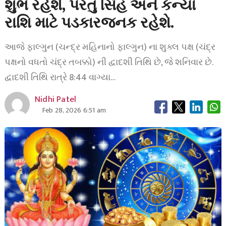
શુભ રહેશે, પરંતુ સિંહ અને કન્યા
રાશિ માટે પડકારજનક રહેશે.
આજે ફાલ્ગુન (ચન્દ્ર મહિનાનો ફાલ્ગુન) ના શુક્લ પક્ષ (ચંદ્ર
પક્ષનો વધતો ચંદ્ર તબક્કો) ની દ્વાદશી તિથિ છે, જે શનિવાર છે.
દ્વાદશી તિથિ રાત્રે 8:44 વાગ્યા…
Nidhi Patel
Feb 28, 2026 6:51 am