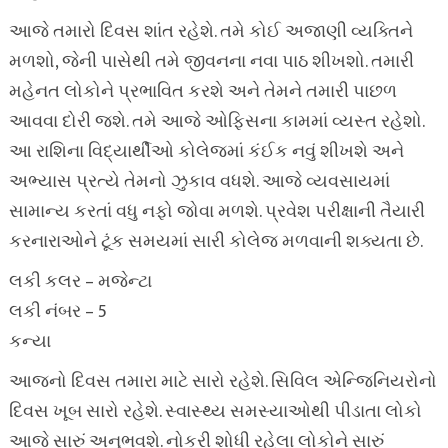
આજે તમારો દિવસ શાંત રહેશે. તમે કોઈ અજાણી વ્યક્તિને
મળશો, જેની પાસેથી તમે જીવનના નવા પાઠ શીખશો. તમારી
મહેનત લોકોને પ્રભાવિત કરશે અને તેમને તમારી પાછળ
આવવા દોરી જશે. તમે આજે ઓફિસના કામમાં વ્યસ્ત રહેશો.
આ રાશિના વિદ્યાર્થીઓ કોલેજમાં કંઈક નવું શીખશે અને
અભ્યાસ પ્રત્યે તેમનો ઝુકાવ વધશે. આજે વ્યવસાયમાં
સામાન્ય કરતાં વધુ નફો જોવા મળશે. પ્રવેશ પરીક્ષાની તૈયારી
કરનારાઓને ટૂંક સમયમાં સારી કોલેજ મળવાની શક્યતા છે.
લકી કલર – મજેન્ટા
લકી નંબર – 5
કન્યા
આજનો દિવસ તમારા માટે સારો રહેશે. સિવિલ એન્જિનિયરોનો
દિવસ ખૂબ સારો રહેશે. સ્વાસ્થ્ય સમસ્યાઓથી પીડાતા લોકો
આજે સારું અનુભવશે. નોકરી શોધી રહેલા લોકોને સારું