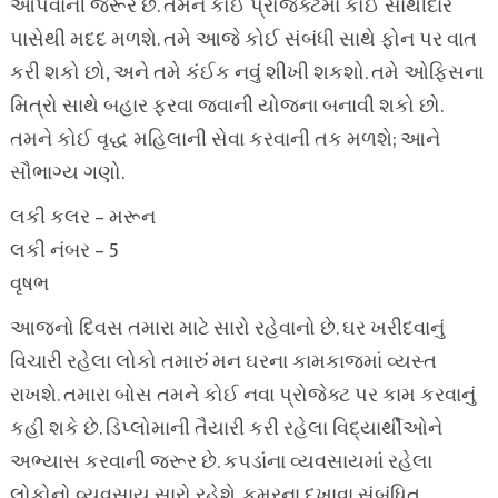
આપવાની જરૂર છે. તમને કોઈ પ્રોજેક્ટમાં કોઈ સાથીદાર
પાસેથી મદદ મળશે. તમે આજે કોઈ સંબંધી સાથે ફોન પર વાત
કરી શકો છો, અને તમે કંઈક નવું શીખી શકશો. તમે ઓફિસના
મિત્રો સાથે બહાર ફરવા જવાની યોજના બનાવી શકો છો.
તમને કોઈ વૃદ્ધ મહિલાની સેવા કરવાની તક મળશે; આને
સૌભાગ્ય ગણો.
લકી કલર – મરૂન
લકી નંબર – 5
વૃષભ
આજનો દિવસ તમારા માટે સારો રહેવાનો છે. ઘર ખરીદવાનું
વિચારી રહેલા લોકો તમારું મન ઘરના કામકાજમાં વ્યસ્ત
રાખશે. તમારા બોસ તમને કોઈ નવા પ્રોજેક્ટ પર કામ કરવાનું
કહી શકે છે. ડિપ્લોમાની તૈયારી કરી રહેલા વિદ્યાર્થીઓને
અભ્યાસ કરવાની જરૂર છે. કપડાંના વ્યવસાયમાં રહેલા
લોકોનો વ્યવસાય સારો રહેશે. કમરના દુખાવા સંબંધિત