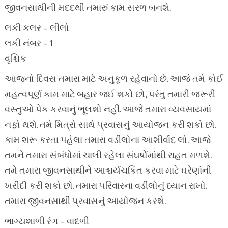
જીવનસાથીની મદદથી તમારું કામ સરળ બનશે.
લકી કલર – લીલો
લકી નંબર – 1
વૃશ્ચિક
આજનો દિવસ તમારા માટે અનુકૂળ રહેવાનો છે. આજે તમે કોઈ
મહત્વપૂર્ણ કામ માટે બહાર જઈ શકો છો, પરંતુ તમારી જરૂરી
વસ્તુઓ પેક કરવાનું ભૂલશો નહીં. આજે તમારા વ્યવસાયમાં
નફો થશે. તમે મિત્રો સાથે પ્રવાસનું આયોજન કરી શકો છો.
કામ શરૂ કરતા પહેલા તમારા વડીલોના આશીર્વાદ લો. આજે
તમને તમારા સંબંધોમાં ચાલી રહેલા સંઘર્ષોમાંથી રાહત મળશે.
તમે તમારા જીવનસાથીને આશ્ચર્યચકિત કરવા માટે ઘરેણાંની
ખરીદી કરી શકો છો. તમારા પરિવારના વડીલોનું ધ્યાન રાખો.
તમારા જીવનસાથી પ્રવાસનું આયોજન કરશે.
ભાગ્યશાળી રંગ – વાદળી