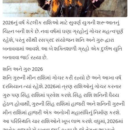
2026નું વર્ષ કેટલીક રાશિઓ માટે સુવર્ણ યુગની શરૂઆતનું
ચિહ્ન બની શકે છે. નવા વર્ષમાં ઘણા ગ્રહોનું ગોચર મહત્વપૂર્ણ
રહેશે, પરંતુ સૌથી રસપ્રદ સંયોજન શનિ અને ગુરુ દ્વારા
બનાવવામાં આવશે. આ બે શક્તિશાળી ગ્રહો એક દુર્લભ યુતિ
બનાવવા જઈ રહ્યા છે.
શનિ અને ગુરુ 2026
શનિ ગુરુની મીન રાશિમાં ગોચર કરી રહ્યો છે અને આખા વર્ષ
દરમિયાન ત્યાં રહેશે. 2026માં ત્રણ રાશિઓનું ગોચર કરનાર
ગુરુ પણ સિંહ રાશિમાં પ્રવેશ કરશે. સિંહ રાશિ શનિની ધૈય્ય
હેઠળ હોવાથી, ગુરુની સિંહ રાશિમાં હાજરી અને શનિની ગુરુની
મીન રાશિમાં હાજરી એક અનોખી મહાસંધિનું નિર્માણ કરશે.
આ પરિસ્થિતિ ચાર રાશિઓને ખૂબ લાભ કરશે. વધુમાં, 2026માં