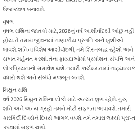
અનેક રાજયોગો બનવા જઈ રહ્યા છે, જે તેમના ભાગ્યને
ઉજ્જવળ બનાવશે.
વૃષભ
વૃષભ રાશિના જાતકો માટે, 2026નું વર્ષ આશીર્વાદથી ઓછું નહીં
હોય. તે તમારા જીવનમાં નાણાકીય પ્રગતિ અને ખુશીઓ
લાવશે. શનિના વિશેષ આશીર્વાદથી, તમે શિસ્તબદ્ધ રહેશો અને
સખત મહેનત કરશો. તેના ફાયદાઓમાં પ્રમોશન, સંપત્તિ અને
લોકપ્રિયતાનો સમાવેશ થશે. તમારી કાર્યક્ષમતામાં નાટ્યાત્મક
વધારો થશે અને સંબંધો મજબૂત બનશે.
મિથુન રાશિ
વર્ષ 2026 મિથુન રાશિના લોકો માટે અત્યંત શુભ રહેશે. ગુરુ,
શનિ અને અન્ય ગ્રહો તમને મોટી સફળતા અપાવશે. તમારી
કારકિર્દી દિવસેને દિવસે આગળ વધશે. તમે તમારા લક્ષ્યો પ્રાપ્ત
કરવામાં સફળ થશો.