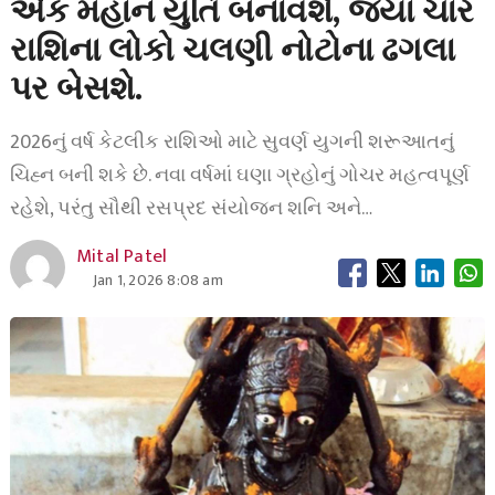
એક મહાન યુતિ બનાવશે, જ્યાં ચાર
રાશિના લોકો ચલણી નોટોના ઢગલા
પર બેસશે.
2026નું વર્ષ કેટલીક રાશિઓ માટે સુવર્ણ યુગની શરૂઆતનું
ચિહ્ન બની શકે છે. નવા વર્ષમાં ઘણા ગ્રહોનું ગોચર મહત્વપૂર્ણ
રહેશે, પરંતુ સૌથી રસપ્રદ સંયોજન શનિ અને…
Mital Patel
Jan 1, 2026 8:08 am