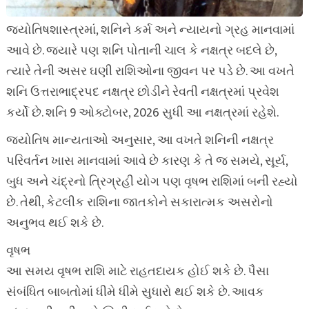
જ્યોતિષશાસ્ત્રમાં, શનિને કર્મ અને ન્યાયનો ગ્રહ માનવામાં
આવે છે. જ્યારે પણ શનિ પોતાની ચાલ કે નક્ષત્ર બદલે છે,
ત્યારે તેની અસર ઘણી રાશિઓના જીવન પર પડે છે. આ વખતે
શનિ ઉત્તરાભાદ્રપદ નક્ષત્ર છોડીને રેવતી નક્ષત્રમાં પ્રવેશ
કર્યો છે. શનિ 9 ઓક્ટોબર, 2026 સુધી આ નક્ષત્રમાં રહેશે.
જ્યોતિષ માન્યતાઓ અનુસાર, આ વખતે શનિની નક્ષત્ર
પરિવર્તન ખાસ માનવામાં આવે છે કારણ કે તે જ સમયે, સૂર્ય,
બુધ અને ચંદ્રનો ત્રિગ્રહી યોગ પણ વૃષભ રાશિમાં બની રહ્યો
છે. તેથી, કેટલીક રાશિના જાતકોને સકારાત્મક અસરોનો
અનુભવ થઈ શકે છે.
વૃષભ
આ સમય વૃષભ રાશિ માટે રાહતદાયક હોઈ શકે છે. પૈસા
સંબંધિત બાબતોમાં ધીમે ધીમે સુધારો થઈ શકે છે. આવક