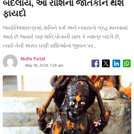
બદલાય, આ રાશિના જાતકોને થશે
ફાયદો
જ્યોતિષશાસ્ત્રમાં, શનિને કર્મ અને ન્યાયનો ગ્રહ માનવામાં
આવે છે. જ્યારે પણ શનિ પોતાની ચાલ કે નક્ષત્ર બદલે છે,
ત્યારે તેની અસર ઘણી રાશિઓના જીવન પર…
Nidhi Patel
May 18, 2026 7:28 am