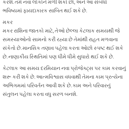
કરશે. તમે નવા લોકોને મળી શકો છો, અને આ સંબંધો
ભવિષ્યમાં ફાયદાકારક સાબિત થઈ શકે છે.
મકર
મકર રાશિના જાતકો માટે, તેઓ છેલ્લા કેટલાક સમયથી જે
સમસ્યાઓનો સામનો કરી રહ્યા છે તેમાંથી રાહત મળવાના
સંકેતો છે. માનસિક તણાવ પહેલા કરતા ઓછો સ્પષ્ટ થઈ શકે
છે. નાણાકીય સ્થિતિમાં પણ ધીમે ધીમે સુધારો થઈ શકે છે.
કેટલાક આ સમય દરમિયાન નવા પ્રોજેક્ટ્સ પર કામ કરવાનું
શરૂ કરી શકે છે. આત્મવિશ્વાસ વધવાથી તેમના કામ પ્રત્યેના
અભિગમમાં પરિવર્તન આવી શકે છે. કામ અને પરિવારનું
સંતુલન પહેલા કરતા વધુ સરળ બનશે.