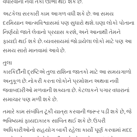
વધારવાની નવી તકો ઊભી થઈ શકે છે.
અટકેલા સરકારી કામ આગળ વધી શકે છે. આ સમય
દરમિયાન આત્મવિશ્વાસમાં પણ સુધારો થશે. ઘણા લોકો પોતાના
નિર્ણયો જાતે લેવાનો પ્રયાસ કરશે, અને આનાથી તેમને
ફાયદો થઈ શકે છે. વ્યવસાયમાં જોડાયેલા લોકો માટે પણ આ
સમય સારો માનવામાં આવે છે.
તુલા
કારકિર્દીની દ્રષ્ટિએ તુલા રાશિના જાતકો માટે આ સમયગાળો
અનુકૂળ છે. નોકરી કરતા લોકોને પ્રમોશન અથવા નવી
જવાબદારીઓ મળવાની શક્યતા છે. કેટલાકને પગાર વધારાનાં
સમાચાર પણ મળી શકે છે.
તમારે કામ સંબંધિત ટૂંકી યાત્રા કરવાની જરૂર પડી શકે છે, જે
ભવિષ્યમાં ફાયદાકારક સાબિત થઈ શકે છે. ઉપરી
અધિકારીઓનો સહયોગ બાકી રહેલા કાર્યો પૂર્ણ કરવામાં મદદ