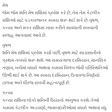
મેષ
જેમ જેમ શનિ મેષ રાશિમાં પ્રવેશ કરે છે, તેમ તેમ કેટલીક
રાશિઓ માટે પડકારજનક સમય શરૂ થઈ શકે છે. વૃષભ,
કન્યા અને મકર રાશિમાં ખાસ કરીને સાવધાની રાખવાની
સલાહ આપવામાં આવે છે.
વૃષભ
શનિ મેષ રાશિમાં પ્રવેશ કર્યા પછી, વૃષભ માટે સાડાસાતીનો
પ્રથમ તબક્કો શરૂ થશે. આ સમયગાળા દરમિયાન, માનસિક
તણાવ, ખર્ચમાં વધારો અથવા કામમાં વિલંબ જેવી પરિસ્થિતિઓ
ઊભી થઈ શકે છે. આ સમય દરમિયાન, ઉતાવળા નિર્ણયો
ટાળવા અને ધીરજ રાખવી મહત્વપૂર્ણ છે.
કન્યા
કન્યા રાશિના લોકો શનિની ધૈય્યનો અનુભવ કરશે. તેઓ
કામમાં કેટલીક અડચણો, જવાબદારીઓમાં વધારો અથવા વધુ