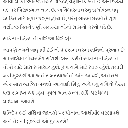
આવા લોકો એન્જિનિયર, ડોક્ટર, વૈજ્ઞાનિક બને છે અને ઉચ્ચ
પદ પર બિરાજમાન થાય છે. અગિયારમા ઘરનું સંયોજન પણ
વ્યક્તિ માટે ખૂબ જ શુભ હોય છે, પરંતુ બારમા ઘરમાં તે શુભ
નથી. વ્યક્તિને ઘણી સમસ્યાઓનો સામનો કરવો પડે છે.
સાડે સતી હેઠળની રાશિઓ વિશે શું?
આપણે તમને જણાવી દઈએ કે દસમા ઘરમાં શનિનો પ્રભાવ છે.
આ રાશિમાં ગોચર મેષ રાશિથી શરૂ કરીને સાડા સતી હેઠળના
લોકો માટે સારા સમાચાર હશે. કુંભ રાશિ માટે સારું રહેશે. તમારી
બધી મુશ્કેલીઓ અને સમસ્યાઓનો અંત આવશે, અને તમે
એક સારા વ્યક્તિ બનશો. આનાથી સિંહ અને ધનુ રાશિનો ધૈય્ય
પણ સમાપ્ત થશે. હવે, વૃષભ અને કન્યા રાશિ પર ધૈય્ય
લાદવામાં આવશે.
શનિદેવ કઈ રાશિના જાતકો પર પોતાના આશીર્વાદ વરસાવશે
અને તેમની મુશ્કેલીઓ દૂર કરશે?