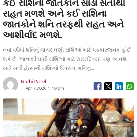
કઈ રાશિના જાતકોને સાડા સતીથી
રાહત મળશે અને કઈ રાશિના
જાતકોને શનિ તરફથી રાહત અને
આશીર્વાદ મળશે.
નવા વર્ષમાં શનિનું ગોચર ઘણી રાશિઓ માટે પડકારજનક હોઈ
શકે છે. આનાથી ઘણી રાશિઓ માટે સારા દિવસો પણ આવશે.
સાડે સતી હેઠળની રાશિઓ ઉપરાંત, શનિનું…
Nidhi Patel
Apr 7, 2026 4:40 pm