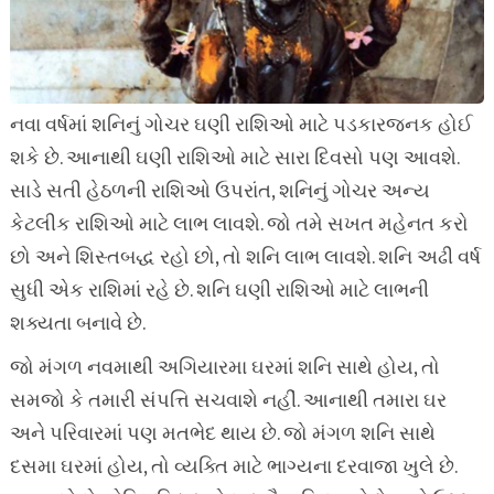
નવા વર્ષમાં શનિનું ગોચર ઘણી રાશિઓ માટે પડકારજનક હોઈ
શકે છે. આનાથી ઘણી રાશિઓ માટે સારા દિવસો પણ આવશે.
સાડે સતી હેઠળની રાશિઓ ઉપરાંત, શનિનું ગોચર અન્ય
કેટલીક રાશિઓ માટે લાભ લાવશે. જો તમે સખત મહેનત કરો
છો અને શિસ્તબદ્ધ રહો છો, તો શનિ લાભ લાવશે. શનિ અઢી વર્ષ
સુધી એક રાશિમાં રહે છે. શનિ ઘણી રાશિઓ માટે લાભની
શક્યતા બનાવે છે.
જો મંગળ નવમાથી અગિયારમા ઘરમાં શનિ સાથે હોય, તો
સમજો કે તમારી સંપત્તિ સચવાશે નહીં. આનાથી તમારા ઘર
અને પરિવારમાં પણ મતભેદ થાય છે. જો મંગળ શનિ સાથે
દસમા ઘરમાં હોય, તો વ્યક્તિ માટે ભાગ્યના દરવાજા ખુલે છે.