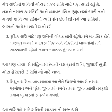
મેષ રાશિમાં શનિની ગોચર મકર રાશિ માટે પણ સારી રહેશે.
તમને તમારા કારકિર્દી અને વ્યાવસાયિક જીવનમાં સારી તકો
મળશે. શનિ આ રાશિનો અધિપતિ છે, તેથી તમે આ રાશિથી
લાભની અપેક્ષા રાખી શકો છો.
વૃશ્ચિક રાશિ માટે પણ શનિની ગોચર સારી રહેશે. તમે માનસિક રીતે
મજબૂત બનશો. વ્યાવસાયિક અને નોકરીની બાબતોમાં તમે
ભાગ્યશાળી રહેશો. તમારા સ્વાસ્થ્યનું ધ્યાન રાખો.
આ પણ વાંચો: મે મહિનામાં રેવતી નક્ષત્રમાં શનિ, જુલાઈ સુધી
મોટા ફેરફારો, 3 રાશિઓ માટે લાભ.
મિથુન રાશિના વ્યવસાયમાં આ રીતે ઉછાળો આવશે. તમારા
પ્રમોશન અને પ્રેમ જીવનમાં તમને તમારા જીવનસાથી તરફથી
તમામ પ્રકારનો સહયોગ મળશે.
આ રાશિઓ માટે શનિની સાડાસાતી શરૂ થશે.