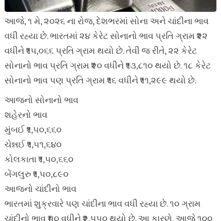
આજે, ૧ મે, ૨૦૨૬ ના રોજ, દેશભરમાં સોના અને ચાંદીના ભાવ
વધી રહ્યા છે. ભારતમાં ૨૪ કેરેટ સોનાનો ભાવ પ્રતિ ગ્રામ ₹૨૨
વધીને ₹૧૫,૦૬૬ પ્રતિ ગ્રામ થયો છે. તેવી જ રીતે, ૨૨ કેરેટ
સોનાનો ભાવ પ્રતિ ગ્રામ ₹૨૦ વધીને ₹૧૩,૮૧૦ થયો છે. ૧૮ કેરેટ
સોનાનો ભાવ પણ પ્રતિ ગ્રામ ₹૧૬ વધીને ₹૧૧,૨૯૯ થયો છે.
આજનો સોનાનો ભાવ
શહેરનો ભાવ
મુંબઈ ₹૧,૫૦,૬૬૦
ચેન્નઈ ₹૧,૫૧,૬૪૦
કોલકાતા ₹૧,૫૦,૬૬૦
બેંગલુરુ ₹૧,૫૦,૮૯૦
આજનો ચાંદીનો ભાવ
ભારતમાં શુક્રવારે પણ ચાંદીના ભાવ વધી રહ્યા છે. ૧૦ ગ્રામ
ચાંદીનો ભાવ ₹૫૦ વધીને ₹૨,૫૫૦ થયો છે. આ કારણે, આજે ૧૦૦