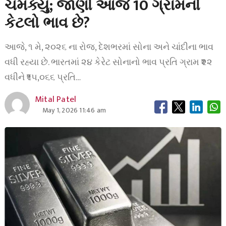
ચમક્યું; જાણો આજે 10 ગ્રામનો
કેટલો ભાવ છે?
આજે, ૧ મે, ૨૦૨૬ ના રોજ, દેશભરમાં સોના અને ચાંદીના ભાવ
વધી રહ્યા છે. ભારતમાં ૨૪ કેરેટ સોનાનો ભાવ પ્રતિ ગ્રામ ₹૨૨
વધીને ₹૧૫,૦૬૬ પ્રતિ…
Mital Patel
May 1, 2026 11:46 am