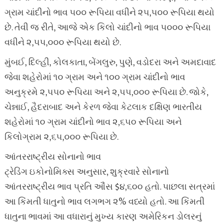
ગ્રામ ચાંદીનો ભાવ ૫૦૦ રૂપિયા વધીને ૨૫,૫૦૦ રૂપિયા થયો
છે. તેવી જ રીતે, આજે એક કિલો ચાંદીનો ભાવ ૫૦૦૦ રૂપિયા
વધીને ૨,૫૫,૦૦૦ રૂપિયા થયો છે.
મુંબઈ, દિલ્હી, કોલકાતા, બેંગલુરુ, પુણે, વડોદરા અને અમદાવાદ
જેવા શહેરોમાં ૧૦ ગ્રામ અને ૧૦૦ ગ્રામ ચાંદીનો ભાવ
અનુક્રમે ૨,૫૫૦ રૂપિયા અને ૨,૫૫,૦૦૦ રૂપિયા છે. જોકે,
ચેન્નાઈ, હૈદરાબાદ અને કેરળ જેવા કેટલાક દક્ષિણ ભારતીય
શહેરોમાં ૧૦ ગ્રામ ચાંદીનો ભાવ ૨,૬૫૦ રૂપિયા અને
કિલોગ્રામ ૨,૬૫,૦૦૦ રૂપિયા છે.
આંતરરાષ્ટ્રીય સોનાનો ભાવ
ટ્રેડિંગ ઇકોનોમિક્સ અનુસાર, શુક્રવારે સોનાનો
આંતરરાષ્ટ્રીય ભાવ પ્રતિ ઔંસ $૪,૬૦૦ હતો. પાછલા સત્રમાં
આ કિંમતી ધાતુનો ભાવ લગભગ ૨% વધ્યો હતો. આ કિંમતી
ધાતુના ભાવમાં આ વધારાનું મુખ્ય કારણ અમેરિકન ડોલરનું