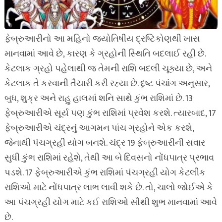
ફેબ્રુઆરીનો આ મહિનો જ્યોતિષીય દ્રષ્ટિકોણથી ખાસ
માનવામાં આવે છે, કારણ કે ગ્રહોની સ્થિતિ બદલાઈ રહી છે.
કેટલાક ગ્રહો પહેલાથી જ તેમની રાશિ બદલી ચૂક્યા છે, અને
કેટલાક તે કરવાની તૈયારી કરી રહ્યા છે. દૃષ્ટ પંચાંગ અનુસાર,
બુધ, શુક્ર અને રાહુ હાલમાં શનિ સાથે કુંભ રાશિમાં છે. 13
ફેબ્રુઆરીએ સૂર્ય પણ કુંભ રાશિમાં પ્રવેશ કરશે. ત્યારબાદ, 17
ફેબ્રુઆરીએ ચંદ્રનું આગમન પાંચ ગ્રહોને એક કરશે,
જેનાથી પંચગ્રહી યોગ બનશે. ચંદ્ર 19 ફેબ્રુઆરીની સવાર
સુધી કુંભ રાશિમાં રહેશે, તેથી આ બે દિવસનો નોંધપાત્ર પ્રભાવ
પડશે. 17 ફેબ્રુઆરીએ કુંભ રાશિમાં પંચગ્રહી યોગ કેટલીક
રાશિઓ માટે નોંધપાત્ર લાભ લાવી શકે છે. તો, ચાલો જોઈએ કે
આ પંચગ્રહી યોગ માટે કઈ રાશિઓ સૌથી શુભ માનવામાં આવે
છે.