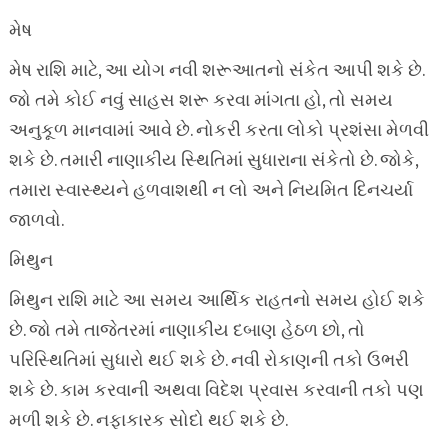
મેષ
મેષ રાશિ માટે, આ યોગ નવી શરૂઆતનો સંકેત આપી શકે છે.
જો તમે કોઈ નવું સાહસ શરૂ કરવા માંગતા હો, તો સમય
અનુકૂળ માનવામાં આવે છે. નોકરી કરતા લોકો પ્રશંસા મેળવી
શકે છે. તમારી નાણાકીય સ્થિતિમાં સુધારાના સંકેતો છે. જોકે,
તમારા સ્વાસ્થ્યને હળવાશથી ન લો અને નિયમિત દિનચર્યા
જાળવો.
મિથુન
મિથુન રાશિ માટે આ સમય આર્થિક રાહતનો સમય હોઈ શકે
છે. જો તમે તાજેતરમાં નાણાકીય દબાણ હેઠળ છો, તો
પરિસ્થિતિમાં સુધારો થઈ શકે છે. નવી રોકાણની તકો ઉભરી
શકે છે. કામ કરવાની અથવા વિદેશ પ્રવાસ કરવાની તકો પણ
મળી શકે છે. નફાકારક સોદો થઈ શકે છે.