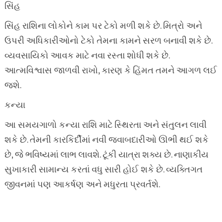
સિંહ
સિંહ રાશિના લોકોને કામ પર ટેકો મળી શકે છે. મિત્રો અને
ઉપરી અધિકારીઓનો ટેકો તેમના કામને સરળ બનાવી શકે છે.
વ્યવસાયિકો આવક માટે નવા રસ્તા શોધી શકે છે.
આત્મવિશ્વાસ જાળવી રાખો, કારણ કે હિંમત તમને આગળ લઈ
જશે.
કન્યા
આ સમયગાળો કન્યા રાશિ માટે સ્થિરતા અને સંતુલન લાવી
શકે છે. તેમની કારકિર્દીમાં નવી જવાબદારીઓ ઊભી થઈ શકે
છે, જે ભવિષ્યમાં લાભ લાવશે. ટૂંકી યાત્રા શક્ય છે. નાણાકીય
સુખાકારી સામાન્ય કરતાં વધુ સારી હોઈ શકે છે. વ્યક્તિગત
જીવનમાં પણ આકર્ષણ અને મધુરતા પ્રવર્તશે.