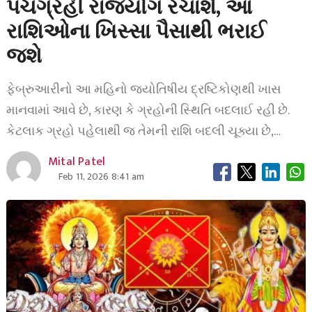
પંચગ્રહી રાજયોગ રચાશે, આ
રાશિઓના ખિસ્સા પૈસાથી ભરાઈ
જશે
ફેબ્રુઆરીનો આ મહિનો જ્યોતિષીય દ્રષ્ટિકોણથી ખાસ
માનવામાં આવે છે, કારણ કે ગ્રહોની સ્થિતિ બદલાઈ રહી છે.
કેટલાક ગ્રહો પહેલાથી જ તેમની રાશિ બદલી ચૂક્યા છે,…
Mital Patel
Feb 11, 2026 8:41 am