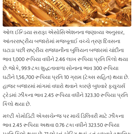
ઓલ ઈન્ડિયા સરાફા એસોસિએશનના જણાવ્યા અનુસાર,
આંતરરાષ્ટ્રીય બજારોમાં મજબૂતાઈ વચ્ચે ત્રણ દિવસના
ઘટાડા પછી રાષ્ટ્રીય રાજધાનીના બુલિયન બજારમાં ચાંદીના
ભાવ 1,000 રૂપિયા વધીને 2.46 લાખ રૂપિયા પ્રતિ કિલો થયા
છે. જોકે, 99.9 ટકા શુદ્ધતાવાળા સોનાના ભાવ 300 રૂપિયા
ઘટીને 1,56,700 રૂપિયા પ્રતિ 10 ગ્રામ (ટેક્સ સહિત) થયા છે.
હાજર બજારમાં માંગમાં વધારો થવાને કારણે બુધવારે ફ્યુચર્સ
ટ્રેડમાં ઝીંકના ભાવ 2.45 રૂપિયા વધીને 323.30 રૂપિયા પ્રતિ
કિલો થયા છે.
મલ્ટી કોમોડિટી એક્સચેન્જ પર માર્ચ ડિલિવરી માટે ઝીંકના
ભાવ 2.45 રૂપિયા અથવા 0.76 ટકા વધીને 323.50 રૂપિયા