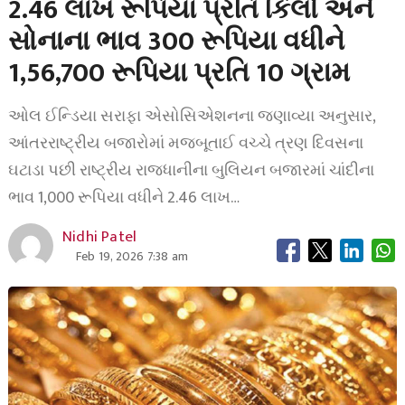
2.46 લાખ રૂપિયા પ્રતિ કિલો અને
સોનાના ભાવ 300 રૂપિયા વધીને
1,56,700 રૂપિયા પ્રતિ 10 ગ્રામ
ઓલ ઈન્ડિયા સરાફા એસોસિએશનના જણાવ્યા અનુસાર,
આંતરરાષ્ટ્રીય બજારોમાં મજબૂતાઈ વચ્ચે ત્રણ દિવસના
ઘટાડા પછી રાષ્ટ્રીય રાજધાનીના બુલિયન બજારમાં ચાંદીના
ભાવ 1,000 રૂપિયા વધીને 2.46 લાખ…
Nidhi Patel
Feb 19, 2026 7:38 am