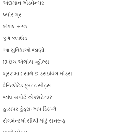
અંદામાન એડવેન્ચર
પ્યોર ગ્રે
બંગાલ રૂજ
કૂર્ગ ક્લાઉડ
આ સુવિધાઓ જાણો:
19-ઇંચ એલોય વ્હીલ્સ
બૂસ્ટ મોડ સાથે છ ડ્રાઇવિંગ મોડ્સ
વેન્ટિલેટેડ ફ્રન્ટ સીટ્સ
જાંઘ સપોર્ટ એક્સટેન્ડર
હાયપર હેડ્સ-અપ ડિસ્પ્લે
સેગમેન્ટમાં સૌથી મોટું સનરૂફ