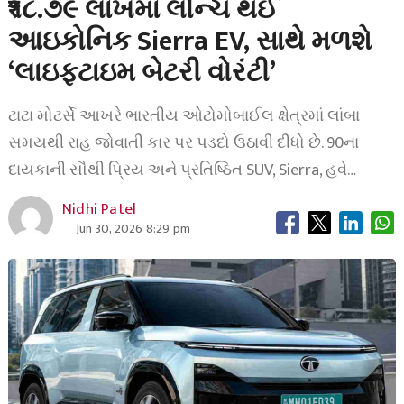
₹૧૮.૭૯ લાખમાં લોન્ચ થઈ
આઇકોનિક Sierra EV, સાથે મળશે
‘લાઇફટાઇમ બેટરી વોરંટી’
ટાટા મોટર્સે આખરે ભારતીય ઓટોમોબાઈલ ક્ષેત્રમાં લાંબા
સમયથી રાહ જોવાતી કાર પર પડદો ઉઠાવી દીધો છે. 90ના
દાયકાની સૌથી પ્રિય અને પ્રતિષ્ઠિત SUV, Sierra, હવે…
Nidhi Patel
Jun 30, 2026 8:29 pm