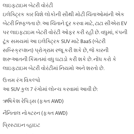
લાઇફટાઇમ બેટરી વોરંટી
ઇલેક્ટ્રિક કાર વિશે લોકોની સૌથી મોટી ચિંતાઓમાંની એક
બેટરી નિષ્ફળતા છે. આ ચિંતાને દૂર કરવા માટે, ટાટા સીએરા EV
પર લાઇફટાઇમ બેટરી વોરંટી ઓફર કરી રહી છે. વધુમાં, કંપની
ટૂંક સમયમાં આ ઇલેક્ટ્રિક SUV માટે BaaS (બેટરી
સબ્સ્ક્રિપ્શન) પ્રોગ્રામ રજૂ કરી શકે છે, જે કારની
શરૂઆતની કિંમતમાં વધુ ઘટાડો કરી શકે છે. નોંધ કરો કે
લાઇફટાઇમ બેટરી વોરંટીમાં નિયમો અને શરતો છે.
ઉત્તમ રંગ વિકલ્પો
આ SUV કુલ 7 રંગોમાં લોન્ચ કરવામાં આવી છે:
ઋષિકેશ રેપિડ્સ (ફક્ત AWD)
નૈનિતાલ નોક્ટરન (ફક્ત AWD)
પ્રિસ્ટાઇન વ્હાઇટ