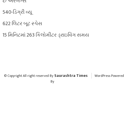
છ એરબેગ્સ
540-ડિગ્રી વ્યૂ
622 લિટર બૂટ સ્પેસ
15 મિનિટમાં 263 કિલોમીટર ડ્રાઇવિંગ સમય
Saurashtra Times
© Copyright All right reserved By
WordPress Powered
By