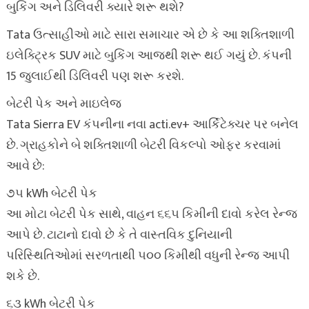
બુકિંગ અને ડિલિવરી ક્યારે શરૂ થશે?
Tata ઉત્સાહીઓ માટે સારા સમાચાર એ છે કે આ શક્તિશાળી
ઇલેક્ટ્રિક SUV માટે બુકિંગ આજથી શરૂ થઈ ગયું છે. કંપની
15 જુલાઈથી ડિલિવરી પણ શરૂ કરશે.
બેટરી પેક અને માઇલેજ
Tata Sierra EV કંપનીના નવા acti.ev+ આર્કિટેક્ચર પર બનેલ
છે. ગ્રાહકોને બે શક્તિશાળી બેટરી વિકલ્પો ઓફર કરવામાં
આવે છે:
૭૫ kWh બેટરી પેક
આ મોટા બેટરી પેક સાથે, વાહન ૬૬૫ કિમીની દાવો કરેલ રેન્જ
આપે છે. ટાટાનો દાવો છે કે તે વાસ્તવિક દુનિયાની
પરિસ્થિતિઓમાં સરળતાથી ૫૦૦ કિમીથી વધુની રેન્જ આપી
શકે છે.
૬૩ kWh બેટરી પેક