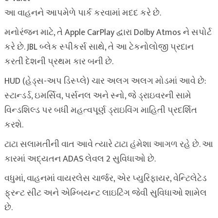
આ વાહનને આપમેળે પાર્ક કરવામાં મદદ કરે છે.
મનોરંજન માટે, તે Apple CarPlay દ્વારા Dolby Atmos ને સપોર્ટ
કરે છે. JBL બ્લેક સ્પીકર્સ સાથે, તે આ ટેકનોલોજી પ્રદાન
કરતી દેશની પ્રથમ કાર બની છે.
HUD (હેડ્સ-અપ ડિસ્પ્લે) ચાર અલગ અલગ મોડમાં આવે છે:
સ્ટાન્ડર્ડ, ઇમર્સિવ, પર્સનલ અને સ્નો, જે ડ્રાઇવરની સામે
વિન્ડશિલ્ડ પર બધી મહત્વપૂર્ણ ડ્રાઇવિંગ માહિતી પ્રદર્શિત
કરશે.
ટાટા સલામતીની વાત આવે ત્યારે ટાટા હંમેશા આગળ રહે છે. આ
કારમાં અદ્યતન ADAS લેવલ 2 સુવિધાઓ છે.
વધુમાં, વાહનમાં વાયરલેસ ચાર્જર, એર પ્યુરિફાયર, વેન્ટિલેટેડ
ફ્રન્ટ સીટ અને એમ્બિયન્ટ લાઇટિંગ જેવી સુવિધાઓ શામેલ
છે.