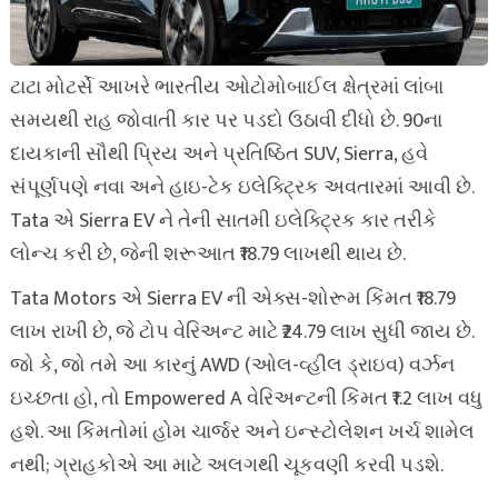
ટાટા મોટર્સે આખરે ભારતીય ઓટોમોબાઈલ ક્ષેત્રમાં લાંબા
સમયથી રાહ જોવાતી કાર પર પડદો ઉઠાવી દીધો છે. 90ના
દાયકાની સૌથી પ્રિય અને પ્રતિષ્ઠિત SUV, Sierra, હવે
સંપૂર્ણપણે નવા અને હાઇ-ટેક ઇલેક્ટ્રિક અવતારમાં આવી છે.
Tata એ Sierra EV ને તેની સાતમી ઇલેક્ટ્રિક કાર તરીકે
લોન્ચ કરી છે, જેની શરૂઆત ₹18.79 લાખથી થાય છે.
Tata Motors એ Sierra EV ની એક્સ-શોરૂમ કિંમત ₹18.79
લાખ રાખી છે, જે ટોપ વેરિઅન્ટ માટે ₹24.79 લાખ સુધી જાય છે.
જો કે, જો તમે આ કારનું AWD (ઓલ-વ્હીલ ડ્રાઇવ) વર્ઝન
ઇચ્છતા હો, તો Empowered A વેરિઅન્ટની કિંમત ₹1.2 લાખ વધુ
હશે. આ કિંમતોમાં હોમ ચાર્જર અને ઇન્સ્ટોલેશન ખર્ચ શામેલ
નથી; ગ્રાહકોએ આ માટે અલગથી ચૂકવણી કરવી પડશે.