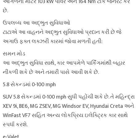
આગળની મોટર 103 kW પાવર અને 164 Nm ટોર્ક જનરેટ કરે
છે.
ઉપલબ્ધ આ અદ્ભુત સુવિધાઓ
ટાટાએ આ વાહનને અદ્ભુત સુવિધાઓ પ્રદાન કરી છે જે
અગાઉ ફક્ત લક્ઝરી કારમાં જોવા મળતી હતી:
સમન મોડ
આ અદ્ભુત સુવિધા સાથે, કાર આપમેળે પાર્કિંગમાંથી બહાર
નીકળી શકે છે અને તમારી પાસે આવી શકે છે.
5.8 સેકન્ડમાં 0-100 mph
SUV 5.8 સેકન્ડમાં 0-100 mph સુધી પહોંચી શકે છે. તે મહિન્દ્રા
XEV 9i, BE6, MG ZSEV, MG Windsor EV, Hyundai Creta અને
WinFast VF7 સહિત અન્ય લોકપ્રિય ઇલેક્ટ્રિક કાર સાથે
સ્પર્ધા કરશે.
e-Valet