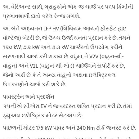
આ વેરિઅન્ટ સાથે, ગ્રાહકોને એક જ ચાર્જ પર ૫૬૫ કિમીની
પ્રભાવશાળી દાવો કરેલ રેન્જ મળશે.
આ બંને અદ્યતન LFP HV (લિથિયમ આયર્ન ફોસ્ફેટ હાઇ
વોલ્ટેજ) બેટરી છે, જે ઉચ્ચ ઉર્જા ઘનતા પ્રદાન કરે છે. તેમને
૧૨૦ kW, ૭.૨ kW અને ૩.૩ kW ચાર્જરનો ઉપયોગ કરીને
સરળતાથી ચાર્જ કરી શકાય છે. વધુમાં, તે V2V (વાહન-થી-
વાહન) અને V2L (વાહન-થી-લોડ) ચાર્જિંગને સપોર્ટ કરે છે,
જેનો અર્થ છે કે તે અન્ય વાહનો અથવા ઇલેક્ટ્રિકલ
ઉપકરણોને ચાર્જ કરી શકે છે.
પાવરટ્રેન અને પ્રદર્શન
કંપનીએ સીએરા EV ને જબરદસ્ત શક્તિ પ્રદાન કરી છે. તેમાં
ડ્યુઅલ ઇલેક્ટ્રિક મોટર સેટઅપ છે:
પાછળની મોટર 175 kW પાવર અને 240 Nm ટોર્ક જનરેટ કરે છે.