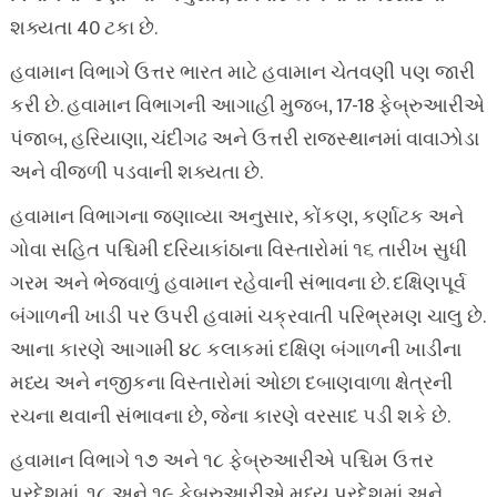
શક્યતા 40 ટકા છે.
હવામાન વિભાગે ઉત્તર ભારત માટે હવામાન ચેતવણી પણ જારી
કરી છે. હવામાન વિભાગની આગાહી મુજબ, 17-18 ફેબ્રુઆરીએ
પંજાબ, હરિયાણા, ચંદીગઢ અને ઉત્તરી રાજસ્થાનમાં વાવાઝોડા
અને વીજળી પડવાની શક્યતા છે.
હવામાન વિભાગના જણાવ્યા અનુસાર, કોંકણ, કર્ણાટક અને
ગોવા સહિત પશ્ચિમી દરિયાકાંઠાના વિસ્તારોમાં ૧૬ તારીખ સુધી
ગરમ અને ભેજવાળું હવામાન રહેવાની સંભાવના છે. દક્ષિણપૂર્વ
બંગાળની ખાડી પર ઉપરી હવામાં ચક્રવાતી પરિભ્રમણ ચાલુ છે.
આના કારણે આગામી ૪૮ કલાકમાં દક્ષિણ બંગાળની ખાડીના
મધ્ય અને નજીકના વિસ્તારોમાં ઓછા દબાણવાળા ક્ષેત્રની
રચના થવાની સંભાવના છે, જેના કારણે વરસાદ પડી શકે છે.
હવામાન વિભાગે ૧૭ અને ૧૮ ફેબ્રુઆરીએ પશ્ચિમ ઉત્તર
પ્રદેશમાં, ૧૮ અને ૧૯ ફેબ્રુઆરીએ મધ્ય પ્રદેશમાં અને