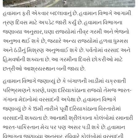
હવામાન ફરી એકવાર બદલાવાનું છે. હવામાન વિભાગે આગામી
ત્રણ દિવસ માટે અપડેટ જારી કર્યું છે. હવામાન વિભાગના
જણાવ્યા અનુસાર, ઘણા રાજ્યોમાં તીવ્ર ગરમી અને ભેજનો
અનુભવ થઈ શકે છે, જ્યારે અન્ય રાજ્યોમાં હળવા ધુમ્મસ
અને ઠંડીનું મિશ્રણ અનુભવાઈ શકે છે. પર્વતોમાં વરસાદ અને
હિમવર્ષાની શક્યતા છે. આ ગરમીના દિવસે છોકરીઓ માટે
છત્રીઓ આશ્રયસ્થાન બની જાય છે.
હવામાન વિભાગે જણાવ્યું છે કે બંગાળની ખાડીમાં ચક્રવાતી
પરિભ્રમણને કારણે, ઘણા દરિયાકાંઠાના રાજ્યો તેમજ ભારત-
ગંગાના મેદાનોમાં વરસાદની અપેક્ષા છે. હવામાન વિભાગે
જણાવ્યું છે કે 15મી તારીખે પૂર્વી દરિયાકાંઠાના વિસ્તારોમાં
વરસાદની શક્યતા છે. આનાથી શ્રીલંકાના કોલંબોમાં રમાનારી
ભારત-પાકિસ્તાન મેચ પર પણ અસર પડી શકે છે. હવામાન
વિભાગના જણાવ્યા અનુસાર, રવિવારે કોલંબોમાં વરસાદની