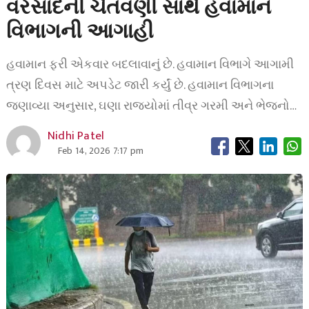
વરસાદની ચેતવણી સાથે હવામાન
વિભાગની આગાહી
હવામાન ફરી એકવાર બદલાવાનું છે. હવામાન વિભાગે આગામી
ત્રણ દિવસ માટે અપડેટ જારી કર્યું છે. હવામાન વિભાગના
જણાવ્યા અનુસાર, ઘણા રાજ્યોમાં તીવ્ર ગરમી અને ભેજનો…
Nidhi Patel
Feb 14, 2026 7:17 pm