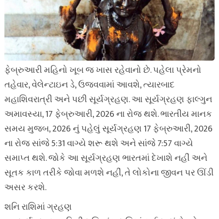
ફેબ્રુઆરી મહિનો ખૂબ જ ખાસ રહેવાનો છે. પહેલા પ્રેમનો
તહેવાર, વેલેન્ટાઇન ડે, ઉજવવામાં આવશે, ત્યારબાદ
મહાશિવરાત્રી અને પછી સૂર્યગ્રહણ. આ સૂર્યગ્રહણ ફાલ્ગુન
અમાવસ્યા, 17 ફેબ્રુઆરી, 2026 ના રોજ થશે. ભારતીય માનક
સમય મુજબ, 2026 નું પહેલું સૂર્યગ્રહણ 17 ફેબ્રુઆરી, 2026
ના રોજ સાંજે 5:31 વાગ્યે શરૂ થશે અને સાંજે 7:57 વાગ્યે
સમાપ્ત થશે. જોકે આ સૂર્યગ્રહણ ભારતમાં દેખાશે નહીં અને
સૂતક કાળ તરીકે જોવા મળશે નહીં, તે લોકોના જીવન પર ઊંડી
અસર કરશે.
શનિ રાશિમાં ગ્રહણ