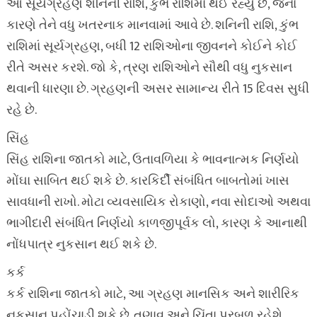
આ સૂર્યગ્રહણ શનિની રાશિ, કુંભ રાશિમાં થઈ રહ્યું છે, જેના
કારણે તેને વધુ ખતરનાક માનવામાં આવે છે. શનિની રાશિ, કુંભ
રાશિમાં સૂર્યગ્રહણ, બધી 12 રાશિઓના જીવનને કોઈને કોઈ
રીતે અસર કરશે. જો કે, ત્રણ રાશિઓને સૌથી વધુ નુકસાન
થવાની ધારણા છે. ગ્રહણની અસર સામાન્ય રીતે 15 દિવસ સુધી
રહે છે.
સિંહ
સિંહ રાશિના જાતકો માટે, ઉતાવળિયા કે ભાવનાત્મક નિર્ણયો
મોંઘા સાબિત થઈ શકે છે. કારકિર્દી સંબંધિત બાબતોમાં ખાસ
સાવધાની રાખો. મોટા વ્યવસાયિક રોકાણો, નવા સોદાઓ અથવા
ભાગીદારી સંબંધિત નિર્ણયો કાળજીપૂર્વક લો, કારણ કે આનાથી
નોંધપાત્ર નુકસાન થઈ શકે છે.
કર્ક
કર્ક રાશિના જાતકો માટે, આ ગ્રહણ માનસિક અને શારીરિક
નુકસાન પહોંચાડી શકે છે. તણાવ અને ચિંતા પ્રબળ રહેશે.