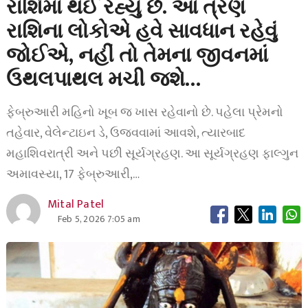
રાશિમાં થઈ રહ્યું છે. આ ત્રણ
રાશિના લોકોએ હવે સાવધાન રહેવું
જોઈએ, નહીં તો તેમના જીવનમાં
ઉથલપાથલ મચી જશે…
ફેબ્રુઆરી મહિનો ખૂબ જ ખાસ રહેવાનો છે. પહેલા પ્રેમનો
તહેવાર, વેલેન્ટાઇન ડે, ઉજવવામાં આવશે, ત્યારબાદ
મહાશિવરાત્રી અને પછી સૂર્યગ્રહણ. આ સૂર્યગ્રહણ ફાલ્ગુન
અમાવસ્યા, 17 ફેબ્રુઆરી,…
Mital Patel
Feb 5, 2026 7:05 am