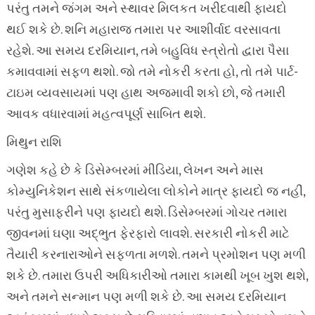
પરંતુ તમને જંગમ અને સ્થાવર મિલકત ખરીદવાથી ફાયદો
થઈ શકે છે. શનિ મહારાજ તમારા પર આશીર્વાદ વરસાવતા
રહેશે. આ સમય દરમિયાન, તમે બહુવિધ સ્ત્રોતો દ્વારા પૈસા
કમાવવામાં સફળ થશો. જો તમે નોકરી કરતા હો, તો તમે પાર્ટ-
ટાઇમ વ્યવસાયમાં પણ હાથ અજમાવી શકો છો, જે તમારી
આવક વધારવામાં મહત્વપૂર્ણ સાબિત થશે.
મિથુન રાશિ
ગણેશ કહે છે કે ડિસેમ્બરમાં મીડિયા, લેખન અને માસ
કોમ્યુનિકેશન સાથે સંકળાયેલા લોકોને માત્ર ફાયદો જ નહીં,
પરંતુ મુસાફરીને પણ ફાયદો થશે. ડિસેમ્બરમાં ગોચર તમારા
જીવનમાં ઘણા અદ્ભુત ફેરફારો લાવશે. સરકારી નોકરી માટે
તૈયારી કરનારાઓને સફળતા મળશે. તમને પ્રમોશન પણ મળી
શકે છે. તમારા ઉપરી અધિકારીઓ તમારા કામથી ખૂબ ખુશ થશે,
અને તમને સન્માન પણ મળી શકે છે. આ સમય દરમિયાન