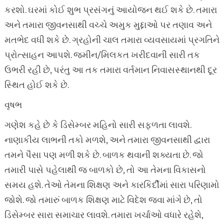
કરશો. ઘરમાં કોઈ શુભ પ્રસંગનું આયોજન થઈ શકે છે. તમારા
અને તમારા જીવનસાથી વચ્ચે અમુક મુદ્દાઓ પર તણાવ અને
મતભેદ વધી શકે છે. ગ્રહોની ચાલ તમારા વ્યવસાયમાં પ્રગતિને
પ્રોત્સાહન આપશે. જમીન/મિલકત ખરીદવાની સારી તક
ઉભરી રહી છે, પરંતુ આ તક તમારા વર્તમાન નિવાસસ્થાનથી દૂર
સ્થિત હોઈ શકે છે.
વૃષભ
ગણેશ કહે છે કે ડિસેમ્બર મહિનો સારી સફળતા લાવશે.
નાણાકીય લાભની તકો મળશે, અને તમારા જીવનસાથી દ્વારા
તમને પૈસા પણ મળી શકે છે. બાળક થવાની શક્યતા છે. જો
તમારી પાસે પહેલાથી જ બાળકો છે, તો આ તેમના વિકાસનો
સમય હશે. તેઓ તેમના શિક્ષણ અને કારકિર્દીમાં સારા પરિણામો
જોશે. જો તમારું બાળક શિક્ષણ માટે વિદેશ જવા માંગે છે, તો
ડિસેમ્બર સારા સમાચાર લાવશે. તમારા ખર્ચાઓ વધારે રહેશે,