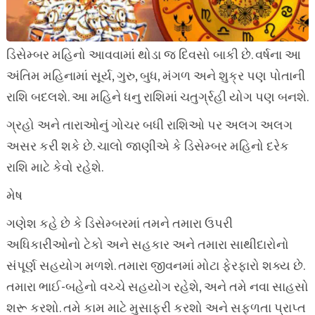
ડિસેમ્બર મહિનો આવવામાં થોડા જ દિવસો બાકી છે. વર્ષના આ
અંતિમ મહિનામાં સૂર્ય, ગુરુ, બુધ, મંગળ અને શુક્ર પણ પોતાની
રાશિ બદલશે. આ મહિને ધનુ રાશિમાં ચતુર્ગ્રહી યોગ પણ બનશે.
ગ્રહો અને તારાઓનું ગોચર બધી રાશિઓ પર અલગ અલગ
અસર કરી શકે છે. ચાલો જાણીએ કે ડિસેમ્બર મહિનો દરેક
રાશિ માટે કેવો રહેશે.
મેષ
ગણેશ કહે છે કે ડિસેમ્બરમાં તમને તમારા ઉપરી
અધિકારીઓનો ટેકો અને સહકાર અને તમારા સાથીદારોનો
સંપૂર્ણ સહયોગ મળશે. તમારા જીવનમાં મોટા ફેરફારો શક્ય છે.
તમારા ભાઈ-બહેનો વચ્ચે સહયોગ રહેશે, અને તમે નવા સાહસો
શરૂ કરશો. તમે કામ માટે મુસાફરી કરશો અને સફળતા પ્રાપ્ત