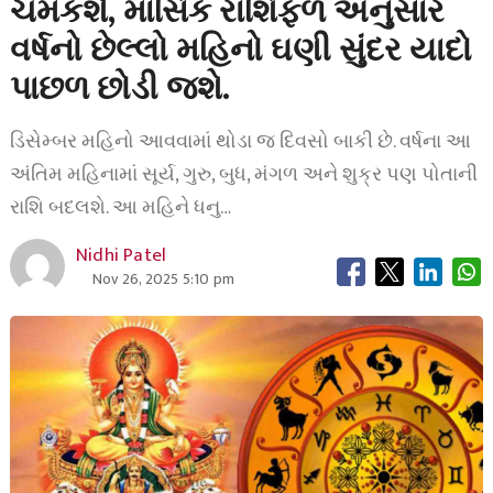
ચમકશે, માસિક રાશિફળ અનુસાર
વર્ષનો છેલ્લો મહિનો ઘણી સુંદર યાદો
પાછળ છોડી જશે.
ડિસેમ્બર મહિનો આવવામાં થોડા જ દિવસો બાકી છે. વર્ષના આ
અંતિમ મહિનામાં સૂર્ય, ગુરુ, બુધ, મંગળ અને શુક્ર પણ પોતાની
રાશિ બદલશે. આ મહિને ધનુ…
Nidhi Patel
Nov 26, 2025 5:10 pm