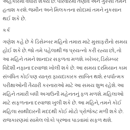
અહંકારમાં વધારો શક્ય છે. પરિવારમાં તણાવ અને ગુસ્સો તમને
હતાશ કરશે. જમીન અને મિલકતના સોદામાં તમને નુકસાન
થઈ શકે છે.
કર્ક
ગણેશ કહે છે કે ડિસેમ્બર મહિનો તમારા માટે મુસાફરીનો સમય
હોઈ શકે છે. જો તમે પહેલાથી જ પ્રયત્નો કરી રહ્યા છો, તો
આ મહિને તમને શાનદાર સફળતા મળશે. ખરેખર, ડિસેમ્બર
વિદેશી નફાના દરવાજા ખોલી શકે છે. આ સમય દરમિયાન કામ
સંબંધિત કોઈપણ યાત્રા ફાયદાકારક સાબિત થશે. સ્પર્ધાત્મક
પરીક્ષાઓની તૈયારી કરનારાઓ માટે આ સમય શુભ રહેશે. આ
મહિને તમારી બધી અગાઉની મહેનતનું ફળ મળશે. મહિલાઓ
માટે સફળતાના દરવાજા ખુલી શકે છે. આ મહિને, તમને કોઈ
મહિલા સાથીદારની મદદથી કોઈ મોટો પ્રોજેક્ટ મળી શકે છે.
રાજકારણમાં સામેલ લોકો પ્રભાવ પાડવામાં સફળ થશે.