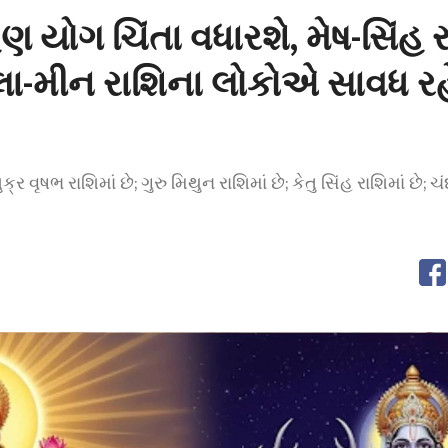
હણ યોગ ચિંતા વધારશે, મેષ-સિંહ 
લા-મીન રાશિના લોકોએ સાવધ રહે
ુક્ર વૃષભ રાશિમાં છે; ગુરુ મિથુન રાશિમાં છે; કેતુ સિંહ રાશિમાં છે;