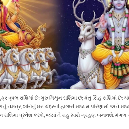
ુક્ર વૃષભ રાશિમાં છે; ગુરુ મિથુન રાશિમાં છે; કેતુ સિંહ રાશિમાં છે;
 મંગળનું નક્ષત્ર, શનિનું ઘર. ચંદ્રની હાજરી મધ્યમ પરિણામો અને 
 કુંભ રાશિમાં પ્રવેશ કરશે, જ્યાં તે રાહુ સાથે ગ્રહણ બનાવશે. મં