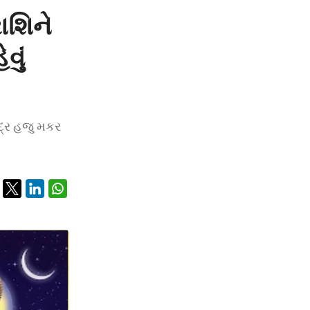
રાશિને
વું
 ચંદ્ર હજુ મકર