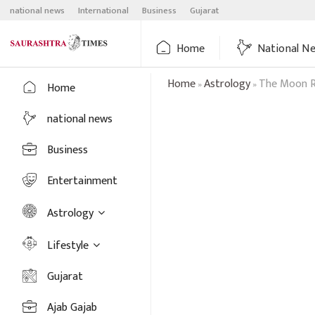
Skip
national news
International
Business
Gujarat
to
content
Home
National N
Home
Astrology
The Moon Ra
»
»
Home
national news
Business
Entertainment
Astrology
Lifestyle
Gujarat
Ajab Gajab