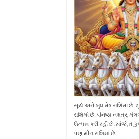
સૂર્ય અને બુધ મેષ રાશિમાં છે; શ
રાશિમાં છે, ધનિષ્ઠા નક્ષત્ર,
ઉત્પન્ન કરી રહી છે. સાંજે, તે
પણ મીન રાશિમાં છે.