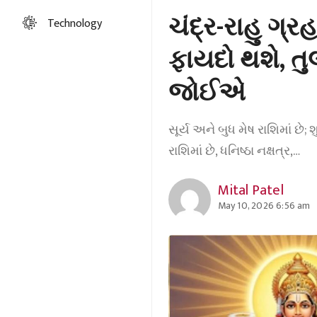
ચંદ્ર-રાહુ ગ્ર
Technology
ફાયદો થશે, તુ
જોઈએ
સૂર્ય અને બુધ મેષ રાશિમાં છે; શ
રાશિમાં છે, ધનિષ્ઠા નક્ષત્ર,…
Mital Patel
May 10, 2026 6:56 am