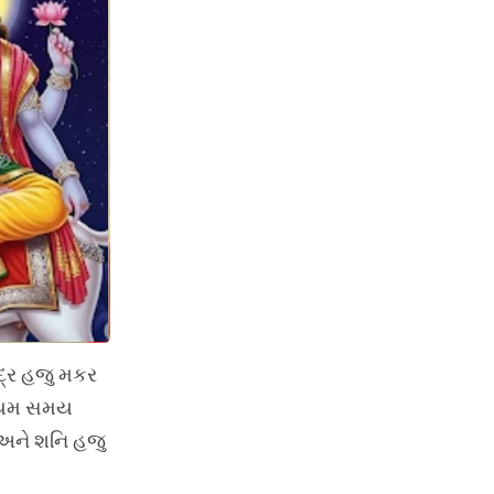
 ચંદ્ર હજુ મકર
મધ્યમ સમય
ગળ અને શનિ હજુ