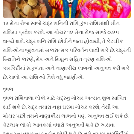
૧૨ મેના રોજ સાંજે ચંદ્ર શનિની રાશિ કુંભ રાશિમાંથી મીન
રાશિમાં પ્રવેશ કરશે. આ ગોચર ૧૨ મેના રોજ સાંજે ૭:૨૫
વાગ્યે થશે. ચંદ્ર શનિ રાશિ છોડીને જતા હોવાથી, તે કેટલીક
રાશિઓના જીવનમાં સકારાત્મક પરિવર્તન લાવી શકે છે. ચંદ્રની
સ્થિતિને કારણે, મેષ અને મિથુન સહિત ત્રણ રાશિઓ
કારકિર્દીમાં સફળતા અને નાણાકીય લાભનો અનુભવ કરી શકે
છે. ચાલો આ રાશિઓ વિશે વધુ જાણીએ.
વૃષભ
વૃષભ રાશિવાળા લોકો માટે ચંદ્રનું ગોચર અત્યંત શુભ સાબિત
થઈ શકે છે. ચંદ્ર તમારા નફા ઘરમાં ગોચર કરશે, તેથી આ
ગોચર પછી તમને નાણાકીય લાભનો પણ અનુભવ થઈ શકે છે.
કેટલાક લોકો આવકમાં વધારો અનુભવી શકે છે અથવા