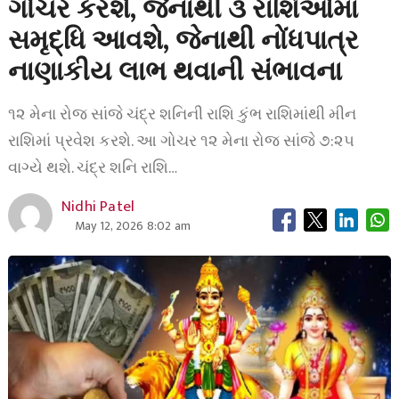
ગોચર કરશે, જેનાથી ૩ રાશિઓમાં
સમૃદ્ધિ આવશે, જેનાથી નોંધપાત્ર
નાણાકીય લાભ થવાની સંભાવના
૧૨ મેના રોજ સાંજે ચંદ્ર શનિની રાશિ કુંભ રાશિમાંથી મીન
રાશિમાં પ્રવેશ કરશે. આ ગોચર ૧૨ મેના રોજ સાંજે ૭:૨૫
વાગ્યે થશે. ચંદ્ર શનિ રાશિ…
Nidhi Patel
May 12, 2026 8:02 am