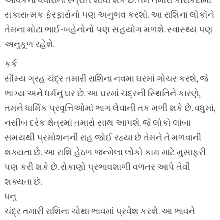
આવકના વધારાના સ્ત્રોત શોધી શકે છે. તમે તમારા કારકિર્દીમાં
સકારાત્મક ફેરફારોનો પણ અનુભવ કરશો. આ રાશિના લોકોને
તેમના મોટા ભાઈ-બહેનોનો પણ સહયોગ મળશે. સ્વાસ્થ્ય પણ
અનુકૂળ રહેશે.
કર્ક
સૌમ્ય ગ્રહ ચંદ્ર તમારી રાશિના નવમા ઘરમાં ગોચર કરશે, જે
ભાગ્ય અને ધર્મનું ઘર છે. આ ઘરમાં ચંદ્રની સ્થિતિને કારણે,
તમને ધાર્મિક પ્રવૃત્તિઓમાં ભાગ લેવાની તક મળી શકે છે. વધુમાં,
નસીબ દરેક ક્ષેત્રમાં તમારો સાથ આપશે. જે લોકો લાંબા
સમયથી પ્રમોશનની રાહ જોઈ રહ્યા છે તેમને તે મળવાની
શક્યતા છે. આ રાશિ હેઠળ જન્મેલા લોકો કામ માટે મુસાફરી
પણ કરી શકે છે. રોકાણો પ્રભાવશાળી વળતર આપે તેવી
શક્યતા છે.
ધનુ
ચંદ્ર તમારી રાશિના ચોથા ભાવમાં પ્રવેશ કરશે. આ ભાવને