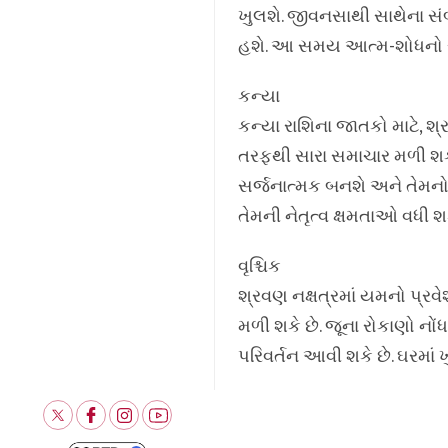
ખુલશે. જીવનસાથી સાથેના સંબ
હશે. આ સમય આત્મ-શોધનો સમ
કન્યા
કન્યા રાશિના જાતકો માટે, શ્
તરફથી સારા સમાચાર મળી શકે 
સર્જનાત્મક બનશે અને તેમનો 
તેમની નેતૃત્વ ક્ષમતાઓ વધી શક
વૃશ્ચિક
શ્રવણ નક્ષત્રમાં યમનો પ્રવ
મળી શકે છે. જૂના રોકાણો નોંધ
પરિવર્તન આવી શકે છે. ઘરમ