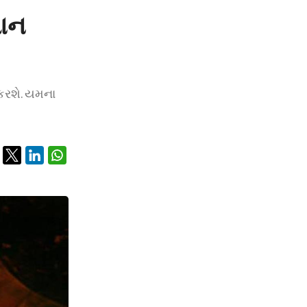
માન
 કરશે. યમના