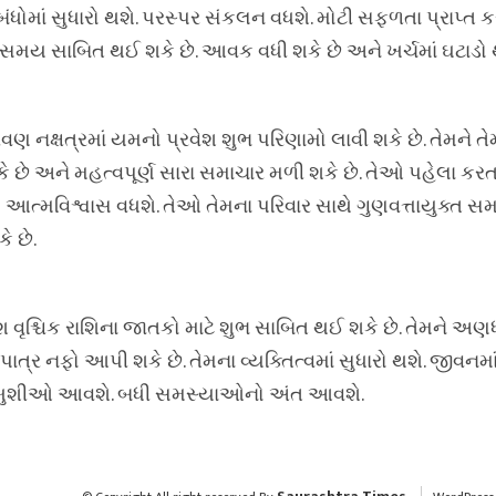
ંધોમાં સુધારો થશે. પરસ્પર સંકલન વધશે. મોટી સફળતા પ્રાપ્ત
ય સાબિત થઈ શકે છે. આવક વધી શકે છે અને ખર્ચમાં ઘટાડો 
રવણ નક્ષત્રમાં યમનો પ્રવેશ શુભ પરિણામો લાવી શકે છે. તેમને 
છે અને મહત્વપૂર્ણ સારા સમાચાર મળી શકે છે. તેઓ પહેલા કરતાં
આત્મવિશ્વાસ વધશે. તેઓ તેમના પરિવાર સાથે ગુણવત્તાયુક્ત સમ
ે છે.
ેશ વૃશ્ચિક રાશિના જાતકો માટે શુભ સાબિત થઈ શકે છે. તેમને અ
પાત્ર નફો આપી શકે છે. તેમના વ્યક્તિત્વમાં સુધારો થશે. જીવનમ
ાં ખુશીઓ આવશે. બધી સમસ્યાઓનો અંત આવશે.