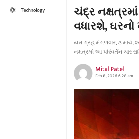
ચંદ્ર નક્ષત્રમ
Technology
વધારશે, ઘરનો
યમ ગ્રહ મંગળવાર, ૩ માર્ચ, ૨
નક્ષત્રમાં આ પરિવર્તન ચાર ર
Mital Patel
Feb 8, 2026 6:28 am