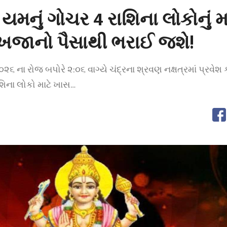
ાં યમનું ગોચર 4 રાશિના લોકોનું 
 ખજાનો પૈસાથી ભરાઈ જશે!
૦૨૬ ના રોજ બપોરે ૨:૦૬ વાગ્યે ચંદ્રના શ્રવણ નક્ષત્રમાં પ્રવેશ
ાશિના લોકો માટે ખાસ…