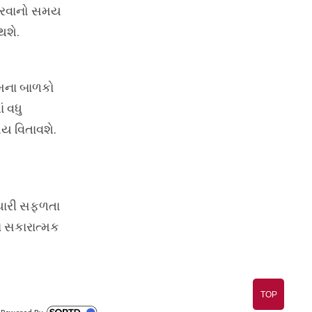
 કરવાનો સમય
થશે.
તેમના બાળકો
 વધુ
ય વિતાવશે.
ણધારી સફળતા
ાં સકારાત્મક
TOP