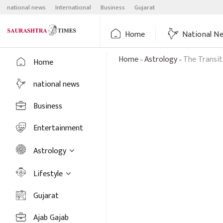
Skip
national news
International
Business
Gujarat
to
content
Home
National N
Home
Astrology
The Transit
»
»
Home
national news
Business
Entertainment
Astrology
Lifestyle
Gujarat
Ajab Gajab