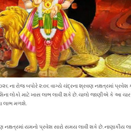
૦૨૬ ના રોજ બપોરે ૨:૦૬ વાગ્યે ચંદ્રના શ્રવણ નક્ષત્રમાં પ્રવેશ
રાશિના લોકો માટે ખાસ લાભ લાવી શકે છે. ચાલો જાણીએ કે આ ચા
ા લાભ મળશે.
વણ નક્ષત્રમાં યમનો પ્રવેશ સારો સમય લાવી શકે છે. નાણાકીય લા