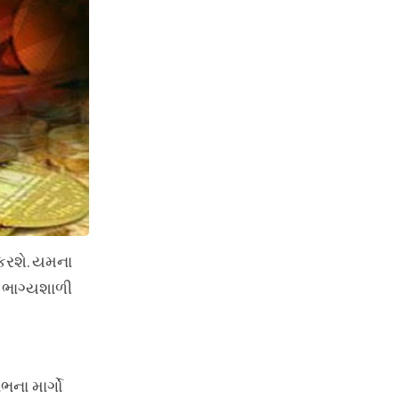
 કરશે. યમના
ર ભાગ્યશાળી
ભના માર્ગો