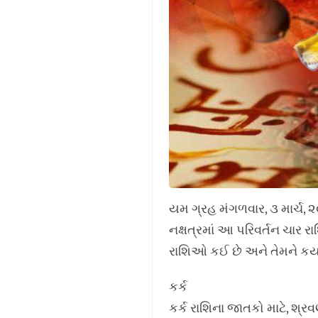
યમ ગ્રહ મંગળવાર, ૩ માર્ચ, ૨
નક્ષત્રમાં આ પરિવર્તન ચાર 
રાશિઓ કઈ છે અને તેમને કય
કર્ક
કર્ક રાશિના જાતકો માટે, શ્ર