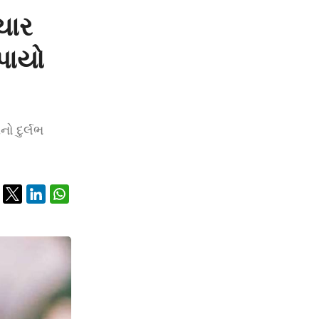
ચાર
ઉપાયો
નો દુર્લભ