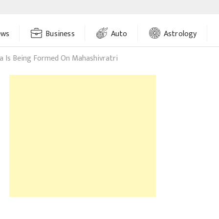
ews
Business
Auto
Astrology
a Is Being Formed On Mahashivratri