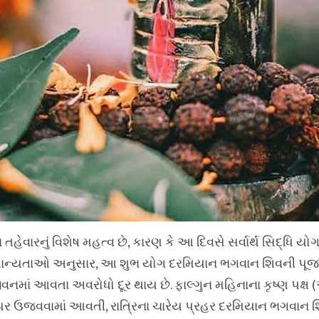
 તહેવારનું વિશેષ મહત્વ છે, કારણ કે આ દિવસે સર્વાર્થ સિદ્ધિ યોગ
િક માન્યતાઓ અનુસાર, આ શુભ યોગ દરમિયાન ભગવાન શિવની પૂજ
નમાં આવતા અવરોધો દૂર થાય છે. ફાલ્ગુન મહિનાના કૃષ્ણ પક્ષ (
િ પર ઉજવવામાં આવતી, રાત્રિના ચારેય પ્રહર દરમિયાન ભગવાન 