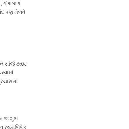
મધ, ગંગાજળ
વાદ પણ મેળવે
ને સાંજે ૭:૪૮
રવામાં
્રયાસમાં
ખૂબ જ શુભ
રુદ્રાભિષેક