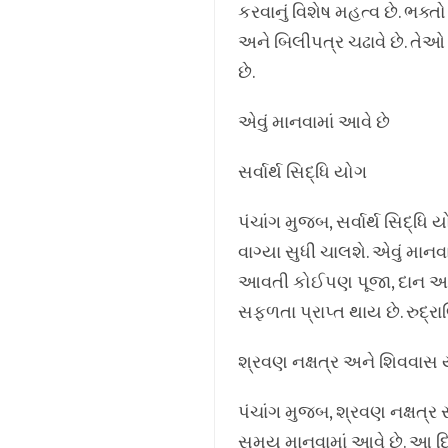
કરવાનું વિશેષ મહત્વ છે. ભક્
અને બિલીપત્ર ચઢાવે છે. તેઓ
છે.
એવું માનવામાં આવે છે
સર્વાર્થ સિદ્ધિ યોગ
પંચાંગ મુજબ, સર્વાર્થ સિદ્ધ
વાગ્યા સુધી ચાલશે. એવું મા
આવતી કોઈપણ પૂજા, દાન અથવ
સફળતા પ્રાપ્ત થાય છે. રુદ્રાભ
શ્રવણ નક્ષત્ર અને શિવવાસ
પંચાંગ મુજબ, શ્રવણ નક્ષત્ર 
સમય માનવામાં આવે છે. આ દ