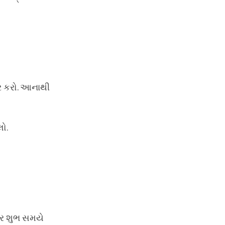
ાર કરો. આનાથી
લો.
ાર શુભ સમયે