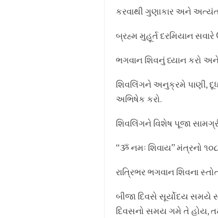
કરવાથી ગુણાકાર અને અત્યંત
બ્રહ્મ મુહૂર્ત દરમિયાન સવારે
ભગવાન શિવનું ધ્યાન કરો અન
શિવલિંગને અનુક્રમે પાણી, દૂ
અભિષેક કરો.
શિવલિંગને વિશેષ પૂજા સામગ્ર
“ૐ નમઃ શિવાય” મંત્રનો ૧૦૮ વ
રાત્રિભર ભગવાન શિવના સ્તોત
બીજા દિવસે સૂર્યોદય સમયે 
દિવસનો સમય ગમે તે હોય, તમે