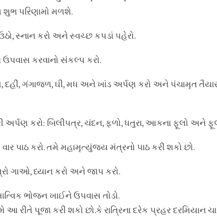
 શુભ પરિણામો મળશે.
 ઉઠો, સ્નાન કરો અને સ્વચ્છ કપડાં પહેરો.
ે ઉપવાસ કરવાનો સંકલ્પ કરો.
ધ, દહીં, ગંગાજળ, ઘી, મધ અને ખાંડ અર્પણ કરો અને પંચામૃત તૈય
ી અર્પણ કરો: બિલીપત્ર, ચંદન, ફળો, ધતુરા, આકના ફૂલો અને ફૂ
ાર પાઠ કરો. તમે મહામૃત્યુંજય મંત્રનો પાઠ કરી શકો છો.
્રો ગાઓ, ધ્યાન કરો અને જાપ કરો.
સાત્વિક ભોજન ખાઈને ઉપવાસ તોડો.
 આ રીતે પૂજા કરી શકો છો.કે રાત્રિના દરેક પ્રહર દરમિયાન ચ