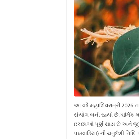
આ વર્ષે મહાશિવરાત્રી 2026 ના
સંયોગ બની રહ્યો છે. ધાર્મ
ઇચ્છાઓ પૂર્ણ થાય છે અને જીવ
પખવાડિયા) ની ચતુર્દશી તિથ