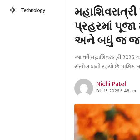
મહાશિવરાત્રી
Technology
પ્રહરમાં પૂજા 
અને બધું જ જ
આ વર્ષે મહાશિવરાત્રી 2026 ના
સંયોગ બની રહ્યો છે. ધાર્મ
Nidhi Patel
Feb 15, 2026 6:48 am