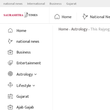
Skip
national news
International
Business
Gujarat
to
content
Home
National N
Home
Astrology
This Rajyog
»
»
Home
national news
Business
Entertainment
Astrology
Lifestyle
Gujarat
Ajab Gajab