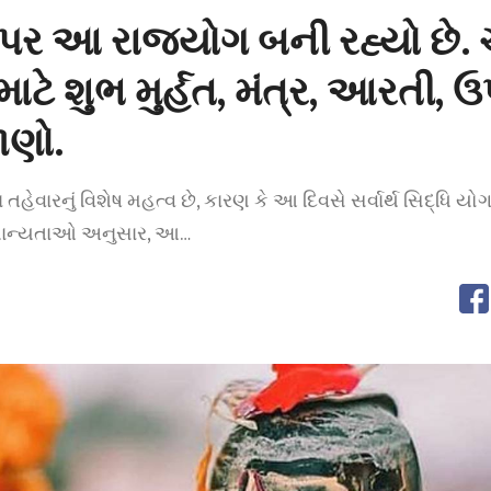
 પર આ રાજયોગ બની રહ્યો છે. 
માટે શુભ મુર્હત, મંત્ર, આરતી, 
ાણો.
 તહેવારનું વિશેષ મહત્વ છે, કારણ કે આ દિવસે સર્વાર્થ સિદ્ધિ યોગ
િક માન્યતાઓ અનુસાર, આ…