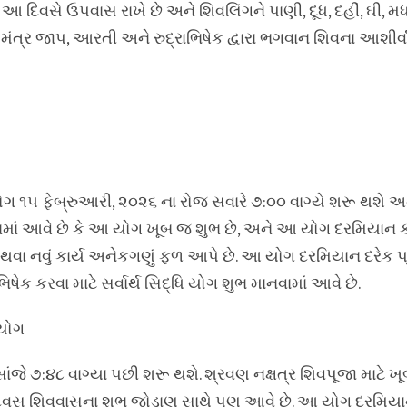
તો આ દિવસે ઉપવાસ રાખે છે અને શિવલિંગને પાણી, દૂધ, દહીં, ઘી, 
 મંત્ર જાપ, આરતી અને રુદ્રાભિષેક દ્વારા ભગવાન શિવના આશીર્
િ યોગ ૧૫ ફેબ્રુઆરી, ૨૦૨૬ ના રોજ સવારે ૭:૦૦ વાગ્યે શરૂ થશે અ
નવામાં આવે છે કે આ યોગ ખૂબ જ શુભ છે, અને આ યોગ દરમિયાન ક
ા નવું કાર્ય અનેકગણું ફળ આપે છે. આ યોગ દરમિયાન દરેક પ
િષેક કરવા માટે સર્વાર્થ સિદ્ધિ યોગ શુભ માનવામાં આવે છે.
 યોગ
સાંજે ૭:૪૮ વાગ્યા પછી શરૂ થશે. શ્રવણ નક્ષત્ર શિવપૂજા માટે 
િવસ શિવવાસના શુભ જોડાણ સાથે પણ આવે છે. આ યોગ દરમિયાન 