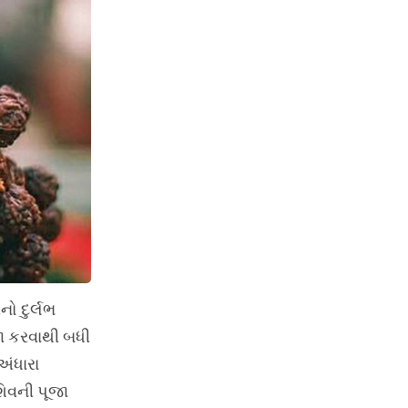
નો દુર્લભ
ા કરવાથી બધી
અંધારા
શિવની પૂજા