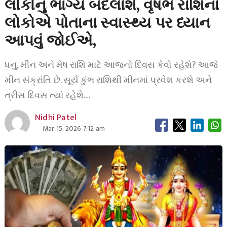
લોકોનું ભાગ્ય બદલાશે, વૃષભ રાશિના
લોકોએ પોતાના સ્વાસ્થ્ય પર ધ્યાન
આપવું જોઈએ,
ધનુ, મીન અને મેષ રાશિ માટે આજનો દિવસ કેવો રહેશે? આજે
મીન સંક્રાંતિ છે. સૂર્ય કુંભ રાશિથી મીનમાં પ્રવેશ કરશે અને
ત્રીસ દિવસ ત્યાં રહેશે.…
Nidhi Patel
Mar 15, 2026 7:12 am