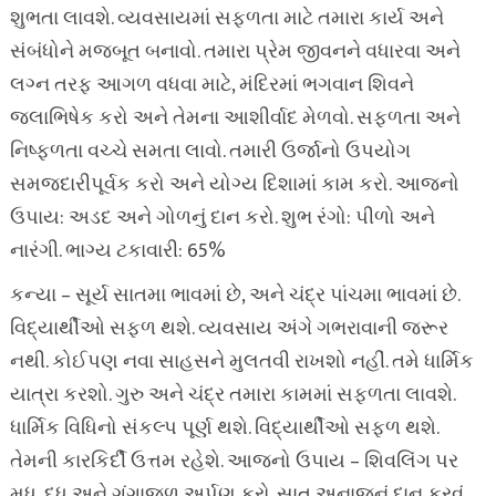
શુભતા લાવશે. વ્યવસાયમાં સફળતા માટે તમારા કાર્ય અને
સંબંધોને મજબૂત બનાવો. તમારા પ્રેમ જીવનને વધારવા અને
લગ્ન તરફ આગળ વધવા માટે, મંદિરમાં ભગવાન શિવને
જલાભિષેક કરો અને તેમના આશીર્વાદ મેળવો. સફળતા અને
નિષ્ફળતા વચ્ચે સમતા લાવો. તમારી ઉર્જાનો ઉપયોગ
સમજદારીપૂર્વક કરો અને યોગ્ય દિશામાં કામ કરો. આજનો
ઉપાય: અડદ અને ગોળનું દાન કરો. શુભ રંગો: પીળો અને
નારંગી. ભાગ્ય ટકાવારી: 65%
કન્યા – સૂર્ય સાતમા ભાવમાં છે, અને ચંદ્ર પાંચમા ભાવમાં છે.
વિદ્યાર્થીઓ સફળ થશે. વ્યવસાય અંગે ગભરાવાની જરૂર
નથી. કોઈપણ નવા સાહસને મુલતવી રાખશો નહીં. તમે ધાર્મિક
યાત્રા કરશો. ગુરુ અને ચંદ્ર તમારા કામમાં સફળતા લાવશે.
ધાર્મિક વિધિનો સંકલ્પ પૂર્ણ થશે. વિદ્યાર્થીઓ સફળ થશે.
તેમની કારકિર્દી ઉત્તમ રહેશે. આજનો ઉપાય – શિવલિંગ પર
મધ, દૂધ અને ગંગાજળ અર્પણ કરો. સાત અનાજનું દાન કરવું