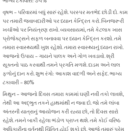
ભાગ્ય ટકાવારી: ૭૫%
વૃષભ – પરિવારમાં બધું સારું રહેશે. પરસ્પર મતભેદ છોડી દો. કામ
પર તમારી જવાબદારીઓ પર ધ્યાન કેન્દ્રિત કરો. બિનજરૂરી
ખર્ચાઓ પર નિયંત્રણ રાખો. વ્યવસાયમાં, તમે કેટલાક ખાસ
પ્રોજેક્ટ્સને સફળ બનાવવા પર ધ્યાન કેન્દ્રિત કરશો. તમે
તમારા સ્વાસ્થ્યથી ખુશ રહેશો. તમારા સ્વાસ્થ્યનું ધ્યાન રાખો.
આજનો ઉપાય – ગાયને પાલક અને ગોળ ખવડાવો. શ્રી
સૂક્તનો પાઠ કરવાથી તમને પ્રગતિ મળશે. દાડમ અને લાલ
ફળોનું દાન કરો. શુભ રંગો: આકાશ વાદળી અને સફેદ. ભાગ્ય
ટકાવારી – 80%
મિથુન – આજનો દિવસ તમારા કામમાં ઘણી નવી તકો લાવશે,
તેથી આ અદ્ભુત તકને હાથમાંથી ન જવા દો. જો તમે લાંબા
અંતરની યાત્રાનું આયોજન કરી રહ્યા છો, તો દિવસ સારો
રહેશે. તમને બાકી રહેલા ભંડોળ પ્રાપ્ત થશે. તમે કોઈ વરિષ્ઠ
અધિકારીના વર્તનથી ચિંતિત હોઈ શકો છો. આજે તમારું પ્રેમ