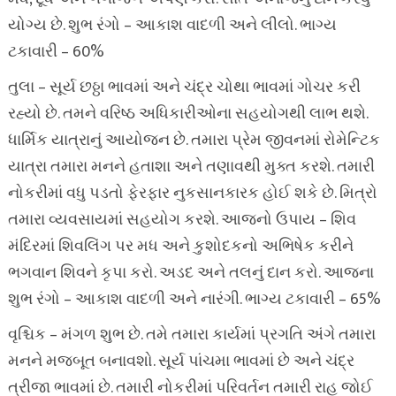
યોગ્ય છે. શુભ રંગો – આકાશ વાદળી અને લીલો. ભાગ્ય
ટકાવારી – 60%
તુલા – સૂર્ય છઠ્ઠા ભાવમાં અને ચંદ્ર ચોથા ભાવમાં ગોચર કરી
રહ્યો છે. તમને વરિષ્ઠ અધિકારીઓના સહયોગથી લાભ થશે.
ધાર્મિક યાત્રાનું આયોજન છે. તમારા પ્રેમ જીવનમાં રોમેન્ટિક
યાત્રા તમારા મનને હતાશા અને તણાવથી મુક્ત કરશે. તમારી
નોકરીમાં વધુ પડતો ફેરફાર નુકસાનકારક હોઈ શકે છે. મિત્રો
તમારા વ્યવસાયમાં સહયોગ કરશે. આજનો ઉપાય – શિવ
મંદિરમાં શિવલિંગ પર મધ અને કુશોદકનો અભિષેક કરીને
ભગવાન શિવને કૃપા કરો. અડદ અને તલનું દાન કરો. આજના
શુભ રંગો – આકાશ વાદળી અને નારંગી. ભાગ્ય ટકાવારી – 65%
વૃશ્ચિક – મંગળ શુભ છે. તમે તમારા કાર્યમાં પ્રગતિ અંગે તમારા
મનને મજબૂત બનાવશો. સૂર્ય પાંચમા ભાવમાં છે અને ચંદ્ર
ત્રીજા ભાવમાં છે. તમારી નોકરીમાં પરિવર્તન તમારી રાહ જોઈ