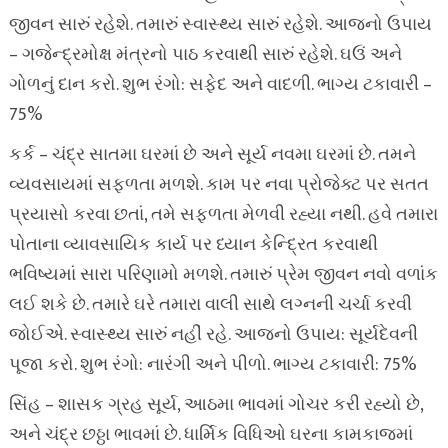
જીવન સારું રહેશે. તમારું સ્વાસ્થ્ય સારું રહેશે. આજનો ઉપાય
– ગજેન્દ્રમોક્ષ મંત્રનો પાઠ કરવાથી સારું રહેશે. ઘઉં અને
ગોળનું દાન કરો. શુભ રંગો: સફેદ અને વાદળી. ભાગ્ય ટકાવારી –
75%
કર્ક – ચંદ્ર સાતમા ઘરમાં છે અને સૂર્ય નવમા ઘરમાં છે. તમને
વ્યવસાયમાં સફળતા મળશે. કામ પર નવા પ્રોજેક્ટ પર સતત
પ્રયાસો કરવા છતાં, તમે સફળતા મેળવી રહ્યા નથી. હવે તમારા
પોતાના વ્યાવસાયિક કાર્ય પર ધ્યાન કેન્દ્રિત કરવાથી
ભવિષ્યમાં સારા પરિણામો મળશે. તમારું પ્રેમ જીવન નવો વળાંક
લઈ શકે છે. તમારે ઘરે તમારા વાલી સાથે લગ્નની ચર્ચા કરવી
જોઈએ. સ્વાસ્થ્ય સારું નહીં રહે. આજનો ઉપાય: સૂર્યદેવની
પૂજા કરો. શુભ રંગો: નારંગી અને પીળો. ભાગ્ય ટકાવારી: 75%
સિંહ – શાસક ગ્રહ સૂર્ય, આઠમા ભાવમાં ગોચર કરી રહ્યો છે,
અને ચંદ્ર છઠ્ઠા ભાવમાં છે. ધાર્મિક વિધિઓ ઘરના કામકાજમાં