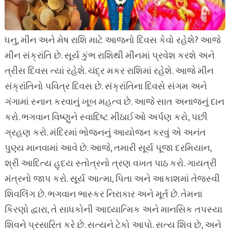
ધનુ, મીન અને મેષ રાશિ માટે આજનો દિવસ કેવો રહેશે? આજે
મીન સંક્રાંતિ છે. સૂર્ય કુંભ રાશિથી મીનમાં પ્રવેશ કરશે અને
ત્રીસ દિવસ ત્યાં રહેશે. ચંદ્ર મકર રાશિમાં રહેશે. આજે મીન
સંક્રાંતિનો પવિત્ર દિવસ છે. સંક્રાંતિના દિવસે સંગમ અને
ગંગામાં સ્નાન કરવાનું ખૂબ મહત્વ છે. આજે સાત અનાજનું દાન
કરો. ભગવાન વિષ્ણુને સ્વાદિષ્ટ મીઠાઈઓ અર્પણ કરો, પછી
ગ્રહણ કરો. મંદિરમાં ભોજનનું આયોજન કરવું એ અનંત
પુણ્ય માનવામાં આવે છે. આજે, તમારી સૂર્ય પૂજા દરમિયાન,
શ્રી આદિત્ય હૃદય સ્તોત્રનો ત્રણ વખત પાઠ કરો. ગાયત્રી
મંત્રનો જાપ કરો. સૂર્ય આત્મા, પિતા અને આકાશમાં તેજસ્વી
શિવલિંગ છે. ભગવાન ભાસ્કર નિરાકાર અને મૂર્ત છે. તેમના
કિરણો દ્વારા, તે સાધકોની આધ્યાત્મિક અને માનસિક તપસ્યા
શિવને પ્રસારિત કરે છે. સત્યને ટેકો આપો. સત્ય શિવ છે, અને