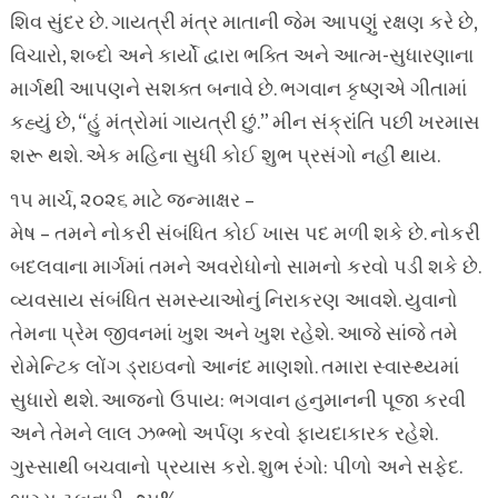
શિવ સુંદર છે. ગાયત્રી મંત્ર માતાની જેમ આપણું રક્ષણ કરે છે,
વિચારો, શબ્દો અને કાર્યો દ્વારા ભક્તિ અને આત્મ-સુધારણાના
માર્ગથી આપણને સશક્ત બનાવે છે. ભગવાન કૃષ્ણએ ગીતામાં
કહ્યું છે, “હું મંત્રોમાં ગાયત્રી છું.” મીન સંક્રાંતિ પછી ખરમાસ
શરૂ થશે. એક મહિના સુધી કોઈ શુભ પ્રસંગો નહીં થાય.
૧૫ માર્ચ, ૨૦૨૬ માટે જન્માક્ષર –
મેષ – તમને નોકરી સંબંધિત કોઈ ખાસ પદ મળી શકે છે. નોકરી
બદલવાના માર્ગમાં તમને અવરોધોનો સામનો કરવો પડી શકે છે.
વ્યવસાય સંબંધિત સમસ્યાઓનું નિરાકરણ આવશે. યુવાનો
તેમના પ્રેમ જીવનમાં ખુશ અને ખુશ રહેશે. આજે સાંજે તમે
રોમેન્ટિક લોંગ ડ્રાઇવનો આનંદ માણશો. તમારા સ્વાસ્થ્યમાં
સુધારો થશે. આજનો ઉપાય: ભગવાન હનુમાનની પૂજા કરવી
અને તેમને લાલ ઝભ્ભો અર્પણ કરવો ફાયદાકારક રહેશે.
ગુસ્સાથી બચવાનો પ્રયાસ કરો. શુભ રંગો: પીળો અને સફેદ.