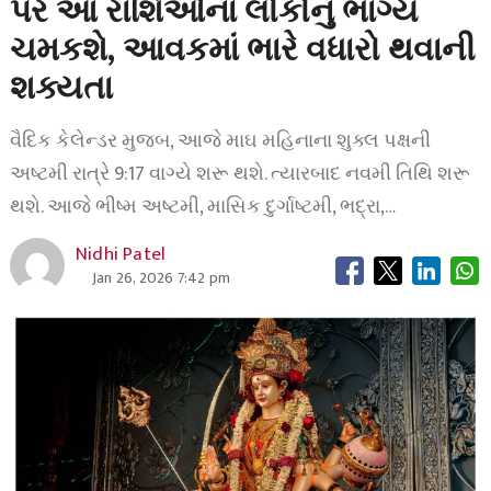
પર આ રાશિઓના લોકોનું ભાગ્ય
ચમકશે, આવકમાં ભારે વધારો થવાની
શક્યતા
વૈદિક કેલેન્ડર મુજબ, આજે માઘ મહિનાના શુક્લ પક્ષની
અષ્ટમી રાત્રે 9:17 વાગ્યે શરૂ થશે. ત્યારબાદ નવમી તિથિ શરૂ
થશે. આજે ભીષ્મ અષ્ટમી, માસિક દુર્ગાષ્ટમી, ભદ્રા,…
Nidhi Patel
Jan 26, 2026 7:42 pm