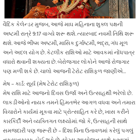
વૈદિક કેલેન્ડર મુજબ, આજે માઘ મહિનાના શુક્લ પક્ષની
અષ્ટમી રાત્રે 9:17 વાગ્યે શરૂ થશે. ત્યારબાદ નવમી તિથિ શરૂ
થશે. આજે ભીષ્મ અષ્ટમી, માસિક દુર્ગાષ્ટમી, ભદ્રા, ગંધ મૂળ
અને અદલ યોગ છે. કેટલીક રાશિઓ માટે આવકમાં નોંધપાત્ર
વધારો થવાની શક્યતા છે. બેરોજગાર લોકોને આજે રોજગાર
પણ મળી શકે છે. ચાલો આજની ટેરોટ રાશિફળ જાણીએ…
મેષ – કાર્ડ: સૂર્ય (મેષ ટેરોટ રાશિફળ)
મેષ રાશિ માટે આજનો દિવસ ઉર્જા અને ઉત્સાહથી ભરેલો છે.
લાકડીઓનો નાયક તમને હિંમતભેર આગળ વધવા અને તમારા
વિચારોને કાર્યમાં મૂકવા માટે પ્રોત્સાહિત કરે છે, ખાસ કરીને
કારકિર્દી અને વ્યક્તિગત લક્ષ્યોમાં. જો કે, ઉત્સાહની સાથે
સમજદારી પણ જરૂરી છે – દિશા વિના ઉતાવળમાં કરેલું પગલું