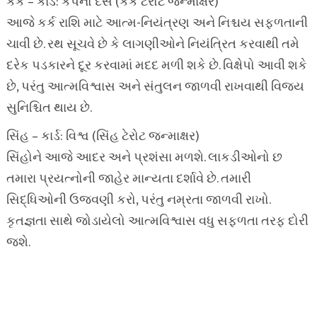
કર્ક – કાર્ડ: કપનો દસ (કર્ક ટેરોટ જન્માક્ષર)
આજે કર્ક રાશિ માટે આત્મ-નિયંત્રણ અને નિશ્ચય સફળતાની
ચાવી છે. રથ સૂચવે છે કે લાગણીઓને નિયંત્રિત કરવાથી તમે
દરેક પડકારને દૂર કરવામાં મદદ મળી શકે છે. વિક્ષેપો આવી શકે
છે, પરંતુ આત્મવિશ્વાસ અને સંતુલન જાળવી રાખવાથી વિજય
સુનિશ્ચિત થાય છે.
સિંહ – કાર્ડ: વિશ્વ (સિંહ ટેરોટ જન્માક્ષર)
સિંહોને આજે આદર અને પ્રશંસા મળશે. લાકડીઓનો છ
તમારા પ્રયત્નોની જાહેર માન્યતા દર્શાવે છે. તમારી
સિદ્ધિઓની ઉજવણી કરો, પરંતુ નમ્રતા જાળવી રાખો.
કૃતજ્ઞતા સાથે જોડાયેલો આત્મવિશ્વાસ વધુ સફળતા તરફ દોરી
જશે.