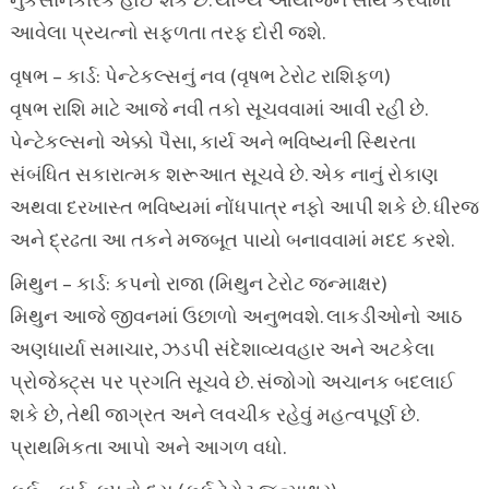
નુકસાનકારક હોઈ શકે છે. યોગ્ય આયોજન સાથે કરવામાં
આવેલા પ્રયત્નો સફળતા તરફ દોરી જશે.
વૃષભ – કાર્ડ: પેન્ટેકલ્સનું નવ (વૃષભ ટેરોટ રાશિફળ)
વૃષભ રાશિ માટે આજે નવી તકો સૂચવવામાં આવી રહી છે.
પેન્ટેકલ્સનો એક્કો પૈસા, કાર્ય અને ભવિષ્યની સ્થિરતા
સંબંધિત સકારાત્મક શરૂઆત સૂચવે છે. એક નાનું રોકાણ
અથવા દરખાસ્ત ભવિષ્યમાં નોંધપાત્ર નફો આપી શકે છે. ધીરજ
અને દ્રઢતા આ તકને મજબૂત પાયો બનાવવામાં મદદ કરશે.
મિથુન – કાર્ડ: કપનો રાજા (મિથુન ટેરોટ જન્માક્ષર)
મિથુન આજે જીવનમાં ઉછાળો અનુભવશે. લાકડીઓનો આઠ
અણધાર્યા સમાચાર, ઝડપી સંદેશાવ્યવહાર અને અટકેલા
પ્રોજેક્ટ્સ પર પ્રગતિ સૂચવે છે. સંજોગો અચાનક બદલાઈ
શકે છે, તેથી જાગ્રત અને લવચીક રહેવું મહત્વપૂર્ણ છે.
પ્રાથમિકતા આપો અને આગળ વધો.