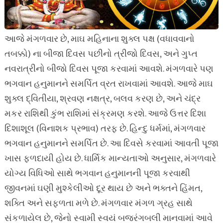
આજે મંગળવાર છે, માઘ મહિનાના શુક્લ પક્ષ (વધાવવાનો
તબક્કો) ના બીજા દિવસ પછીનો ત્રીજો દિવસ, અને ગુપ્ત
નવરાત્રીનો બીજો દિવસ પૂજા કરવામાં આવશે. મંગળવારે પણ
ભગવાન હનુમાનને સમર્પિત વ્રત રાખવામાં આવશે. આજે માઘ
શુક્લ દ્વિતીયા, શ્રવણ નક્ષત્ર, બલવ કરણ છે, અને ચંદ્ર
મકર રાશિથી કુંભ રાશિમાં સંક્રમણ કરશે. આજે ઉત્તર દિશા
દિશાશૂલ (વિનાશક પ્રભાવ) તરફ છે. હિન્દુ ધર્મમાં, મંગળવાર
ભગવાન હનુમાનને સમર્પિત છે. આ દિવસે કરવામાં આવતી પૂજા
ખાસ ફળદાયી હોય છે. ધાર્મિક માન્યતાઓ અનુસાર, મંગળવારે
યોગ્ય વિધિઓ સાથે ભગવાન હનુમાનની પૂજા કરવાથી
જીવનમાં ઘણી મુશ્કેલીઓ દૂર થાય છે અને ભક્તને હિંમત,
શક્તિ અને સફળતા મળે છે. મંગળવાર મંગળ ગ્રહ સાથે
સંકળાયેલ છે, જેનો સ્વામી સ્વયં બજરંગબલી માનવામાં આવે