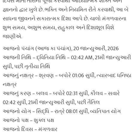
દિવસે માતા તારાની પૂજા કરવાથી આધ્યાત્મિક શક્તિ અને
જ્ઞાનનો દ્વાર ખુલે છે. ભક્તિ અને નિયમિત રીતે કરવાથી, આ બે
સાધના જીવનને સકારાત્મક દિશા આપે છે. ચાલો મંગળવારના
શુભ સમય, અશુભ સમય, રાહુકાલ અને દિશાશૂલ વિશે
જાણીએ.
આજનો પંચાંગ (આજ કા પંચાંગ), 20 જાન્યુઆરી, 2026
આજની તિથિ – દ્વિતિયા તિથિ – 02:42 AM, 21મી જાન્યુઆરી
સુધી, પછી તૃતીયા તિથિ
આજનું નક્ષત્ર – શ્રવણ – બપોરે 01:06 સુધી, ત્યારબાદ ધનિષ્ઠા
નક્ષત્ર
આજનું કરણ – બલવ – બપોરે 02:31 સુધી, કૌલવ – સવારે
02:42 સુધી, 21મી જાન્યુઆરી સુધી, પછી તૈતિલ
આજનો યોગ – સિદ્ધિ – રાત્રે 08:01 સુધી, વ્યતિપાત યોગ
આજનો પક્ષ – શુક્લ પક્ષ
આજનો દિવસ – મંગળવાર