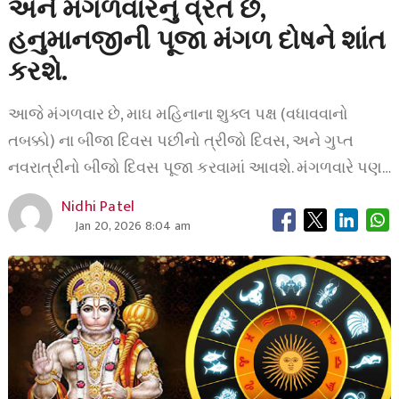
અને મંગળવારનું વ્રત છે,
હનુમાનજીની પૂજા મંગળ દોષને શાંત
કરશે.
આજે મંગળવાર છે, માઘ મહિનાના શુક્લ પક્ષ (વધાવવાનો
તબક્કો) ના બીજા દિવસ પછીનો ત્રીજો દિવસ, અને ગુપ્ત
નવરાત્રીનો બીજો દિવસ પૂજા કરવામાં આવશે. મંગળવારે પણ…
Nidhi Patel
Jan 20, 2026 8:04 am