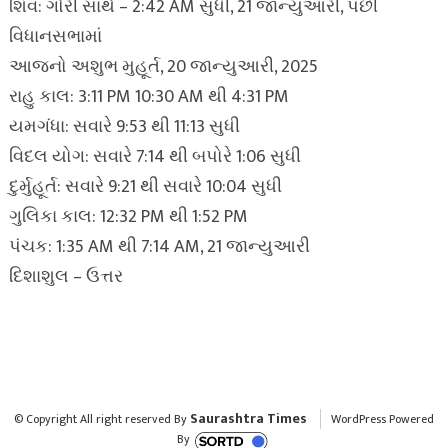
શિવ: ગૌરી સાથે – 2:42 AM સુધી, 21 જાન્યુઆરી, પછી
વિધાનસભામાં
આજનો અશુભ મુહૂર્ત, 20 જાન્યુઆરી, 2025
રાહુ કાલ: 3:11 PM 10:30 AM થી 4:31 PM
યમગંધા: સવારે 9:53 થી 11:13 સુધી
વિદલ યોગ: સવારે 7:14 થી બપોરે 1:06 સુધી
દુર્મુહૂર્ત: સવારે 9:21 થી સવારે 10:04 સુધી
ગુલિકા કાલ: 12:32 PM થી 1:52 PM
પંચક: 1:35 AM થી 7:14 AM, 21 જાન્યુઆરી
દિશાશુલ – ઉત્તર
Saurashtra Times
© Copyright All right reserved By
WordPress Powered
By