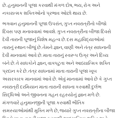
છે. હનુમાનની પૂજા કરવાથી મંગળ દોષ, ભય, રોગ અને
નકારાત્મક શક્તિઓનો પ્રભાવ ઓછો થાય છે.
ભગવાન હનુમાનની પૂજા ઉપરાંત, ગુપ્ત નવરાત્રીનો બીજો
દિવસ પણ મનાવવામાં આવશે. ગુપ્ત નવરાત્રીના બીજા દિવસે
દેવી તારાની પૂજાનું વિશેષ મહત્વ છે. દસ મહાવિદ્યાઓમાં
તારાનું સ્થાન બીજું છે. તેમને જ્ઞાન, વાણી અને તંત્ર સાધનાની
દેવી માનવામાં આવે છે. માતા તારાનું સ્વરૂપ ઉગ્ર અને દિવ્ય
બંને છે. તે સાધકોને જ્ઞાન, વાક્પટુતા અને આધ્યાત્મિક શક્તિ
પ્રદાન કરે છે. તંત્ર સાધનામાં માતા તારાની પૂજા ખૂબ
અસરકારક માનવામાં આવે છે. એવું માનવામાં આવે છે કે ગુપ્ત
નવરાત્રી દરમિયાન માતા તારાની સાધના કરવાથી દુર્લભ
સિદ્ધિઓ અને જીવનના ગહન રહસ્યોનું જ્ઞાન મળે છે.
મંગળવારે હનુમાનજીની પૂજા કરવાથી ભૌતિક
સમસ્યાઓમાંથી મુક્તિ મળે છે, જ્યારે ગુપ્ત નવરાત્રીના બીજા