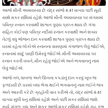
આજે મૌની અમાવસ્યા છે. ચંદ્ર સાંજે 4:41 વાગ્યા પછી સૂર્ય
સાથે મકર રાશિમાં રહેશે. આજે મૌની અમાવસ્યા પર સંગમમાં
પવિત્ર સ્નાન કરવાથી શાશ્વત પુણ્ય પ્રાપ્ત થાય છે. ગંગા
સહિત કોઈપણ પવિત્ર નદીમાં સ્નાન કરવાથી અને શક્ય
તેટલું વધુ ભોજન દાન કરવાથી શાશ્વત પુણ્ય પ્રાપ્ત થાય છે.
ઘરમાં રહેતા લોકોએ સ્નાનના વાસણમાં ગંગાજળ લેવું જોઈએ,
સ્નાનમાં સાદું પાણી ઉમેરવું જોઈએ. મૌની અમાવસ્યા પર
સ્નાન કરતી વખતે, મૌન રહેવું જોઈએ અને ભગવાનનું નામ
લેવું જોઈએ.
આજે તલ, ધાબળા અને ઊનના કપડાંનું દાન કરવું ખૂબ જ
ફળદાયી છે. ઘરમાં બધા ભેગા થઈને ભગવાનનું નામ લઈને જપ
અને આરતી કરે છે. ગ્રહોની વાત કરીએ તો, ચંદ્ર સાંજે 4:41
વાગ્યા સુધી ધનુ રાશિમાં રહેશે અને પછી મકર રાશિમાં જશે.
સૂર્ય, મંગળ, બુધ અને શુક્ર આજે મકર રાશિમાં રહેશે. રાહુ કુંભ