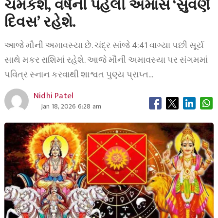
ચમકશે, વર્ષની પહેલી અમાસ ‘સુવર્ણ
દિવસ’ રહેશે.
આજે મૌની અમાવસ્યા છે. ચંદ્ર સાંજે 4:41 વાગ્યા પછી સૂર્ય
સાથે મકર રાશિમાં રહેશે. આજે મૌની અમાવસ્યા પર સંગમમાં
પવિત્ર સ્નાન કરવાથી શાશ્વત પુણ્ય પ્રાપ્ત…
Nidhi Patel
Jan 18, 2026 6:28 am