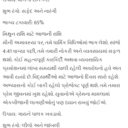
ઉપાય: ધાબળો દાન કરો.
શુભ રંગો: સફેદ અને નારંગી
ભાગ્ય ટકાવારી: 65%
મિથુન રાશિ માટે આજની રાશિ
મૌની અમાવસ્યા પર, તમે ધાર્મિક વિધિઓમાં ભાગ લેશો. સાંજે
4:41 વાગ્યા પછી, તમે તમારી નોકરી અને વ્યવસાયમાં સફળ
થશો. કોઈ મહત્વપૂર્ણ કારકિર્દી અથવા વ્યવસાયિક
પ્રમોશનમાં લાંબા સમયથી ચાલી રહેલી અવરોધનો હવે અંત
આવી રહ્યો છે. વિદ્યાર્થીઓ માટે આજનો દિવસ સારો રહેશે.
અભ્યાસનો કોઈ બાકી રહેલો પ્રોજેક્ટ પૂર્ણ થશે. તમે તમારા
પ્રેમ જીવનમાં ખુશ રહેશો. યુવાનોએ પ્રેમના મામલામાં
એકબીજાની લાગણીઓનું પણ ધ્યાન રાખવું જોઈએ.
ઉપાય: ગાયને પાલક ખવડાવો.
શુભ રંગો: લીલો અને જાંબલી