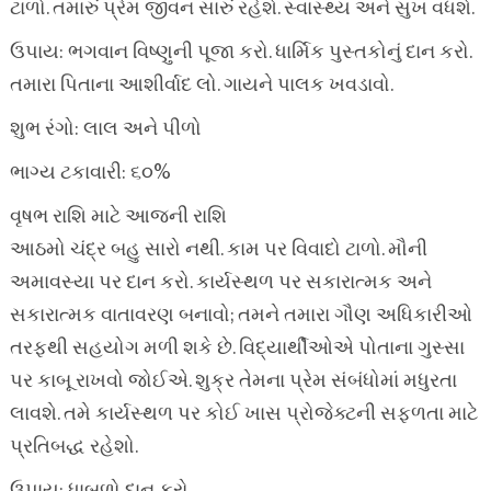
ટાળો. તમારું પ્રેમ જીવન સારું રહેશે. સ્વાસ્થ્ય અને સુખ વધશે.
ઉપાય: ભગવાન વિષ્ણુની પૂજા કરો. ધાર્મિક પુસ્તકોનું દાન કરો.
તમારા પિતાના આશીર્વાદ લો. ગાયને પાલક ખવડાવો.
શુભ રંગો: લાલ અને પીળો
ભાગ્ય ટકાવારી: ૬૦%
વૃષભ રાશિ માટે આજની રાશિ
આઠમો ચંદ્ર બહુ સારો નથી. કામ પર વિવાદો ટાળો. મૌની
અમાવસ્યા પર દાન કરો. કાર્યસ્થળ પર સકારાત્મક અને
સકારાત્મક વાતાવરણ બનાવો; તમને તમારા ગૌણ અધિકારીઓ
તરફથી સહયોગ મળી શકે છે. વિદ્યાર્થીઓએ પોતાના ગુસ્સા
પર કાબૂ રાખવો જોઈએ. શુક્ર તેમના પ્રેમ સંબંધોમાં મધુરતા
લાવશે. તમે કાર્યસ્થળ પર કોઈ ખાસ પ્રોજેક્ટની સફળતા માટે
પ્રતિબદ્ધ રહેશો.