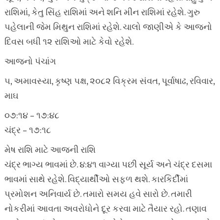
રાશિમાં, કેતુ સિંહ રાશિમાં અને શનિ મીન રાશિમાં રહેશે. ગુરુ
પહેલાની જેમ મિથુન રાશિમાં રહેશે. ચાલો જાણીએ કે આજનો
દિવસ બધી ૧૨ રાશિઓ માટે કેવો રહેશે.
આજનો પંચાંગ
૫, અમાવસ્યા, કૃષ્ણ પક્ષ, ૨૦૮૨ વિક્રમ સંવત, પૂર્વાષાઢ, રવિવાર,
માઘ
૦૭:૧૪ – ૧૭:૪૮
ચંદ્ર – ૧૭:૧૮
મેષ રાશિ માટે આજની રાશિ
ચંદ્ર ભાગ્ય ભાવમાં છે. ૪:૪૧ વાગ્યા પછી સૂર્ય અને ચંદ્ર દસમા
ભાવમાં સાથે રહેશે. વિદ્યાર્થીઓ સફળ થશે. કારકિર્દીમાં
પ્રમોશન અનિવાર્ય છે. તમારો સમય હવે સારો છે. તમારી
નોકરીમાં આવતા અવરોધોને દૂર કરવા માટે તૈયાર રહો. તણાવ