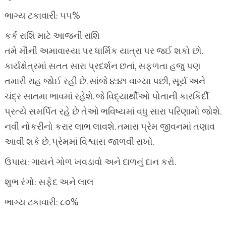
ભાગ્ય ટકાવારી: ૫૫%
કર્ક રાશિ માટે આજની રાશિ
તમે મૌની અમાવાસ્યા પર ધાર્મિક યાત્રા પર જઈ શકો છો.
કાર્યક્ષેત્રમાં સતત સારા પ્રદર્શન છતાં, સફળતા હજુ પણ
તમારી રાહ જોઈ રહી છે. સાંજે ૪:૪૧ વાગ્યા પછી, સૂર્ય અને
ચંદ્ર સાતમા ભાવમાં રહેશે. જે વિદ્યાર્થીઓ પોતાની કારકિર્દી
પ્રત્યે સમર્પિત રહે છે તેઓ ભવિષ્યમાં વધુ સારા પરિણામો જોશે.
નવી નોકરીનો કરાર લાભ લાવશે. તમારા પ્રેમ જીવનમાં તણાવ
આવી શકે છે. પ્રેમમાં વિશ્વાસ જાળવી રાખો.
ઉપાય: ગાયને ગોળ ખવડાવો અને દાળનું દાન કરો.
શુભ રંગો: સફેદ અને લાલ
ભાગ્ય ટકાવારી: ૮૦%