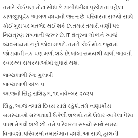
તમારે કોઈપણ મોટા સોદા કે ભાગીદારીમાં પ્રવેશતા પહેલા
કાળજીપૂર્વક આગળ વધવાની જરૂર છે. પરિવારના સભ્યો સાથે
કોઈ મુદ્દા પર મતભેદ થઈ શકે છે. તમારે તમારી વાણી પર
નિયંત્રણ રાખવાની જરૂર છે. IT ક્ષેત્રના લોકોને આજે
વ્યવસાયમાં નફો જોવા મળશે. તમને કોઈ મોટા જૂથમાં
જોડાવાની તક પણ મળી શકે છે. લાંબા સમયથી ચાલી આવતી
સ્વાસ્થ્ય સમસ્યાઓમાં સુધારો થશે.
ભાગ્યશાળી રંગ: ગુલાબી
ભાગ્યશાળી અંક: ૫
આજની સિંહ રાશિફળ, ૧૬ નવેમ્બર, ૨૦૨૫
સિંહ, આજે તમારો દિવસ સારો રહેશે. તમે નાણાકીય
સમસ્યાઓ સરળતાથી ઉકેલી શકશો. તમે ઉધાર આપેલા પૈસા
પાછા મેળવી શકો છો. તમે પરિવારના સભ્યો સાથે સમય
વિતાવશો. પરિવારમાં તમારું માન વધશે. આ સાથે, હાલની