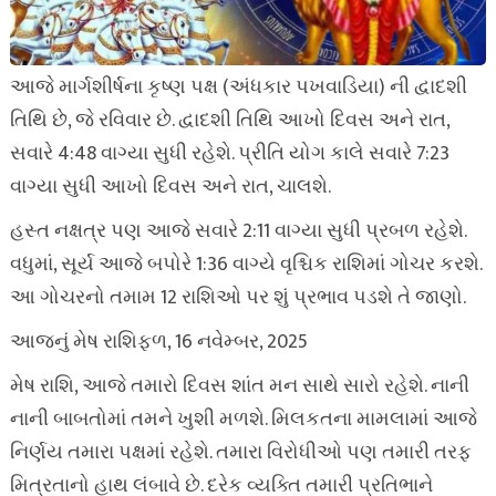
આજે માર્ગશીર્ષના કૃષ્ણ પક્ષ (અંધકાર પખવાડિયા) ની દ્વાદશી
તિથિ છે, જે રવિવાર છે. દ્વાદશી તિથિ આખો દિવસ અને રાત,
સવારે 4:48 વાગ્યા સુધી રહેશે. પ્રીતિ યોગ કાલે સવારે 7:23
વાગ્યા સુધી આખો દિવસ અને રાત, ચાલશે.
હસ્ત નક્ષત્ર પણ આજે સવારે 2:11 વાગ્યા સુધી પ્રબળ રહેશે.
વધુમાં, સૂર્ય આજે બપોરે 1:36 વાગ્યે વૃશ્ચિક રાશિમાં ગોચર કરશે.
આ ગોચરનો તમામ 12 રાશિઓ પર શું પ્રભાવ પડશે તે જાણો.
આજનું મેષ રાશિફળ, 16 નવેમ્બર, 2025
મેષ રાશિ, આજે તમારો દિવસ શાંત મન સાથે સારો રહેશે. નાની
નાની બાબતોમાં તમને ખુશી મળશે. મિલકતના મામલામાં આજે
નિર્ણય તમારા પક્ષમાં રહેશે. તમારા વિરોધીઓ પણ તમારી તરફ
મિત્રતાનો હાથ લંબાવે છે. દરેક વ્યક્તિ તમારી પ્રતિભાને