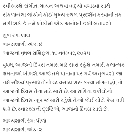
સ્વીકારશે. સંગીત, ગાયન અથવા વાદ્યો વગાડવા સાથે
સંકળાયેલા લોકોને કોઈ મુખ્ય સ્થળે પ્રદર્શન કરવાની તક
મળી શકે છે. તમે લોકોમાં એક અનોખી છબી બનાવશો.
શુભ રંગ: લાલ
ભાગ્યશાળી અંક: ૪
આજનો વૃષભ રાશિફળ, ૧૬ નવેમ્બર, ૨૦૨૫
વૃષભ, આજનો દિવસ તમારા માટે સારો રહેશે. તમારી કલાત્મક
ક્ષમતાઓ ખીલશે. આજે તમે પોતાના પર ગર્વ અનુભવશો. જો
તમે સૌંદર્ય પ્રસાધનોનો વ્યવસાય શરૂ કરવા માંગતા હો, તો
આજનો દિવસ તેના માટે સારો છે. આ રાશિના વકીલોનો
આજનો દિવસ ખૂબ જ સારો રહેશે. તેઓ કોઈ મોટો કેસ લડી
શકે છે. સ્વાસ્થ્યની દ્રષ્ટિએ, આજનો દિવસ સારો છે.
ભાગ્યશાળી રંગ: પીળો
ભાગ્યશાળી અંક: ૨