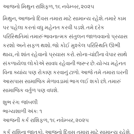
આજનો મિથુન રાશિફળ, ૧૬ નવેમ્બર, ૨૦૨૫
મિથુન, આજનો દિવસ તમારા માટે સામાન્ય રહેશે. તમારે કામ
પર પહેલા કરતાં વધુ મહેનત કરવી પડશે. તમે દરેક
પરિસ્થિતિમાં તમારું ભાવનાત્મક સંતુલન જાળવવાનો પ્રયાસ
કરશો અને સફળ થશો. જો કોઈ મુશ્કેલ પરિસ્થિતિ ઊભી
થાય, તો શાંત રહેવાનો પ્રયાસ કરો. સોના-ચાંદીના વેપાર સાથે
સંકળાયેલા લોકોએ સાવધ રહેવાની જરૂર છે. યોગ્ય મહેનત
વિના ક્યાંય પણ રોકાણ કરવાનું ટાળો. આજે તમે તમારા ઘરની
આસપાસ સામાજિક મેળાવડામાં ભાગ લઈ શકો છો. તમારું
સામાજિક વર્તુળ પણ વધશે.
શુભ રંગ: જાંબલી
ભાગ્યશાળી અંક: ૧
આજની કર્ક રાશિફળ, ૧૬ નવેમ્બર, ૨૦૨૫
કર્ક રાશિના જાતકો, આજનો દિવસ તમારા માટે સામાન્ય રહેશે.