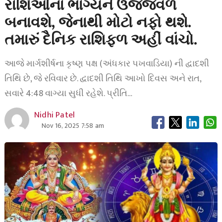
રાશિઓના ભાગ્યને ઉજ્જવળ
બનાવશે, જેનાથી મોટો નફો થશે.
તમારું દૈનિક રાશિફળ અહીં વાંચો.
આજે માર્ગશીર્ષના કૃષ્ણ પક્ષ (અંધકાર પખવાડિયા) ની દ્વાદશી
તિથિ છે, જે રવિવાર છે. દ્વાદશી તિથિ આખો દિવસ અને રાત,
સવારે 4:48 વાગ્યા સુધી રહેશે. પ્રીતિ…
Nidhi Patel
Nov 16, 2025 7:58 am