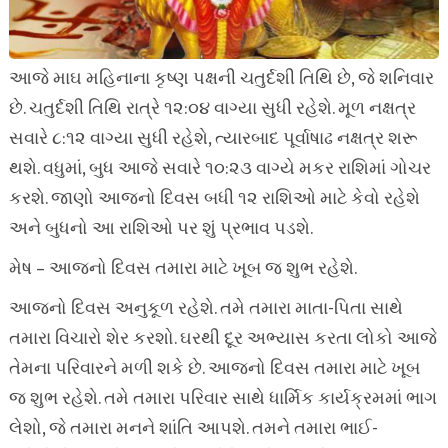
આજે માઘ મહિનાના કૃષ્ણ પક્ષની ચતુર્દશી તિથિ છે, જે શનિવાર
છે. ચતુર્દશી તિથિ રાત્રે ૧૨:૦૪ વાગ્યા સુધી રહેશે. મૂળ નક્ષત્ર
સવારે ૮:૧૨ વાગ્યા સુધી રહેશે, ત્યારબાદ પૂર્વાષાઢ નક્ષત્ર શરૂ
થશે. વધુમાં, બુધ આજે સવારે ૧૦:૨૩ વાગ્યે મકર રાશિમાં ગોચર
કરશે. જાણો આજનો દિવસ બધી ૧૨ રાશિઓ માટે કેવો રહેશે
અને બુધનો આ રાશિઓ પર શું પ્રભાવ પડશે.
મેષ – આજનો દિવસ તમારા માટે ખૂબ જ શુભ રહેશે.
આજનો દિવસ અનુકૂળ રહેશે. તમે તમારા માતા-પિતા સાથે
તમારા વિચારો શેર કરશો. ઘરથી દૂર અભ્યાસ કરતા લોકો આજે
તેમના પરિવારને મળી શકે છે. આજનો દિવસ તમારા માટે ખૂબ
જ શુભ રહેશે. તમે તમારા પરિવાર સાથે ધાર્મિક કાર્યક્રમમાં ભાગ
લેશો, જે તમારા મનને શાંતિ આપશે. તમને તમારા ભાઈ-