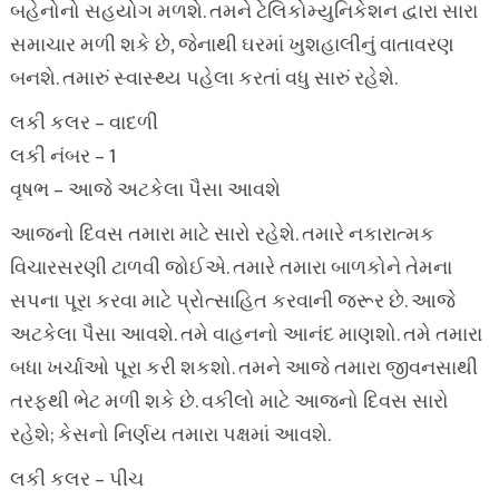
બહેનોનો સહયોગ મળશે. તમને ટેલિકોમ્યુનિકેશન દ્વારા સારા
સમાચાર મળી શકે છે, જેનાથી ઘરમાં ખુશહાલીનું વાતાવરણ
બનશે. તમારું સ્વાસ્થ્ય પહેલા કરતાં વધુ સારું રહેશે.
લકી કલર – વાદળી
લકી નંબર – 1
વૃષભ – આજે અટકેલા પૈસા આવશે
આજનો દિવસ તમારા માટે સારો રહેશે. તમારે નકારાત્મક
વિચારસરણી ટાળવી જોઈએ. તમારે તમારા બાળકોને તેમના
સપના પૂરા કરવા માટે પ્રોત્સાહિત કરવાની જરૂર છે. આજે
અટકેલા પૈસા આવશે. તમે વાહનનો આનંદ માણશો. તમે તમારા
બધા ખર્ચાઓ પૂરા કરી શકશો. તમને આજે તમારા જીવનસાથી
તરફથી ભેટ મળી શકે છે. વકીલો માટે આજનો દિવસ સારો
રહેશે; કેસનો નિર્ણય તમારા પક્ષમાં આવશે.
લકી કલર – પીચ