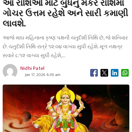
આ રાશિઓ માટે બુધનું મકર રાશિમાં
ગોચર ઉત્તમ રહેશે અને સારી કમાણી
લાવશે.
આજે માઘ મહિનાના કૃષ્ણ પક્ષની ચતુર્દશી તિથિ છે, જે શનિવાર
છે. ચતુર્દશી તિથિ રાત્રે ૧૨:૦૪ વાગ્યા સુધી રહેશે. મૂળ નક્ષત્ર
સવારે ૮:૧૨ વાગ્યા સુધી રહેશે,…
Nidhi Patel
Jan 17, 2026 6:39 am