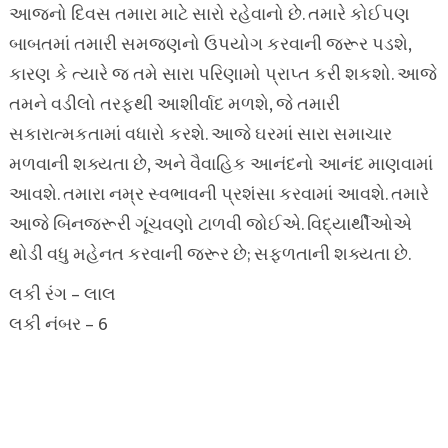
આજનો દિવસ તમારા માટે સારો રહેવાનો છે. તમારે કોઈપણ
બાબતમાં તમારી સમજણનો ઉપયોગ કરવાની જરૂર પડશે,
કારણ કે ત્યારે જ તમે સારા પરિણામો પ્રાપ્ત કરી શકશો. આજે
તમને વડીલો તરફથી આશીર્વાદ મળશે, જે તમારી
સકારાત્મકતામાં વધારો કરશે. આજે ઘરમાં સારા સમાચાર
મળવાની શક્યતા છે, અને વૈવાહિક આનંદનો આનંદ માણવામાં
આવશે. તમારા નમ્ર સ્વભાવની પ્રશંસા કરવામાં આવશે. તમારે
આજે બિનજરૂરી ગૂંચવણો ટાળવી જોઈએ. વિદ્યાર્થીઓએ
થોડી વધુ મહેનત કરવાની જરૂર છે; સફળતાની શક્યતા છે.
લકી રંગ – લાલ
લકી નંબર – 6