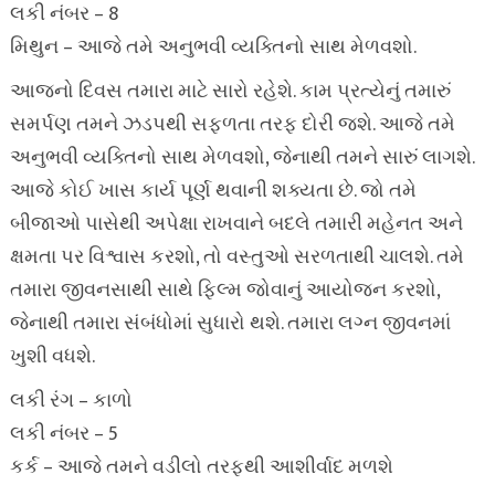
લકી નંબર – 8
મિથુન – આજે તમે અનુભવી વ્યક્તિનો સાથ મેળવશો.
આજનો દિવસ તમારા માટે સારો રહેશે. કામ પ્રત્યેનું તમારું
સમર્પણ તમને ઝડપથી સફળતા તરફ દોરી જશે. આજે તમે
અનુભવી વ્યક્તિનો સાથ મેળવશો, જેનાથી તમને સારું લાગશે.
આજે કોઈ ખાસ કાર્ય પૂર્ણ થવાની શક્યતા છે. જો તમે
બીજાઓ પાસેથી અપેક્ષા રાખવાને બદલે તમારી મહેનત અને
ક્ષમતા પર વિશ્વાસ કરશો, તો વસ્તુઓ સરળતાથી ચાલશે. તમે
તમારા જીવનસાથી સાથે ફિલ્મ જોવાનું આયોજન કરશો,
જેનાથી તમારા સંબંધોમાં સુધારો થશે. તમારા લગ્ન જીવનમાં
ખુશી વધશે.
લકી રંગ – કાળો
લકી નંબર – 5
કર્ક – આજે તમને વડીલો તરફથી આશીર્વાદ મળશે