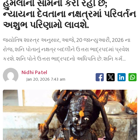
હુમલાનો સામનો કરી રહી છે;
ન્યાયના દેવતાના નક્ષત્રમાં પરિવર્તન
અશુભ પરિણામો લાવશે.
જ્યોતિષ શાસ્ત્ર અનુસાર, આજે, 20 જાન્યુઆરી, 2026 ના
રોજ, શનિ પોતાનું નક્ષત્ર બદલીને ઉત્તરા ભાદ્રપદમાં પ્રવેશ
કરશે. શનિ પોતે ઉત્તરા ભાદ્રપદનો અધિપતિ છે. શનિ કર્મ…
Nidhi Patel
Jan 20, 2026 7:43 am