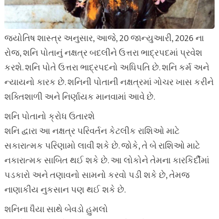
જ્યોતિષ શાસ્ત્ર અનુસાર, આજે, 20 જાન્યુઆરી, 2026 ના
રોજ, શનિ પોતાનું નક્ષત્ર બદલીને ઉત્તરા ભાદ્રપદમાં પ્રવેશ
કરશે. શનિ પોતે ઉત્તરા ભાદ્રપદનો અધિપતિ છે. શનિ કર્મ અને
ન્યાયનો કારક છે. શનિની પોતાની નક્ષત્રમાં ગોચર ખાસ કરીને
શક્તિશાળી અને નિર્ણાયક માનવામાં આવે છે.
શનિ પોતાનો ક્રોધ ઉતારશે
શનિ દ્વારા આ નક્ષત્ર પરિવર્તન કેટલીક રાશિઓ માટે
સકારાત્મક પરિણામો લાવી શકે છે. જોકે, તે બે રાશિઓ માટે
નકારાત્મક સાબિત થઈ શકે છે. આ લોકોને તેમના કારકિર્દીમાં
પડકારો અને તણાવનો સામનો કરવો પડી શકે છે, તેમજ
નાણાકીય નુકસાન પણ થઈ શકે છે.
શનિના ધૈયા સાથે બેવડો હુમલો