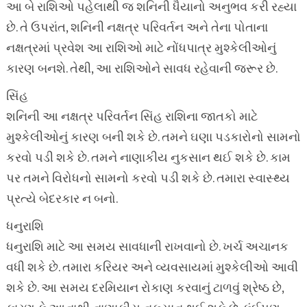
આ બે રાશિઓ પહેલાથી જ શનિની ધૈયાનો અનુભવ કરી રહ્યા
છે. તે ઉપરાંત, શનિની નક્ષત્ર પરિવર્તન અને તેના પોતાના
નક્ષત્રમાં પ્રવેશ આ રાશિઓ માટે નોંધપાત્ર મુશ્કેલીઓનું
કારણ બનશે. તેથી, આ રાશિઓને સાવધ રહેવાની જરૂર છે.
સિંહ
શનિની આ નક્ષત્ર પરિવર્તન સિંહ રાશિના જાતકો માટે
મુશ્કેલીઓનું કારણ બની શકે છે. તમને ઘણા પડકારોનો સામનો
કરવો પડી શકે છે. તમને નાણાકીય નુકસાન થઈ શકે છે. કામ
પર તમને વિરોધનો સામનો કરવો પડી શકે છે. તમારા સ્વાસ્થ્ય
પ્રત્યે બેદરકાર ન બનો.
ધનુરાશિ
ધનુરાશિ માટે આ સમય સાવધાની રાખવાનો છે. ખર્ચ અચાનક
વધી શકે છે. તમારા કરિયર અને વ્યવસાયમાં મુશ્કેલીઓ આવી
શકે છે. આ સમય દરમિયાન રોકાણ કરવાનું ટાળવું શ્રેષ્ઠ છે,