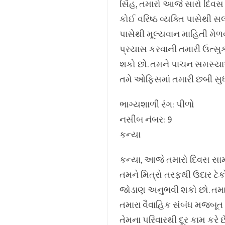
સિંહ, તમારો આજે સારો દિવસ 
કોઈ વરિષ્ઠ વ્યક્તિ પાસેથી સ
પાસેથી મૂલ્યવાન માહિતી મેળ
પ્રયાસ કરવાની તમારી ઉત્સુ
શકો છો. તમને પાચન સમસ્યાઓ
તમે ઓફિસમાં તમારી છબી સુધ
ભાગ્યશાળી રંગ: પીળો
નસીબ નંબર: 9
કન્યા
કન્યા, આજે તમારો દિવસ સામા
તમને મિત્રો તરફથી ઉદાર ટેકો 
જોડાણ અનુભવી શકો છો. તમારા
તમારા વૈવાહિક સંબંધ મજબૂ
તેમના પરિવારથી દૂર કામ કરે 