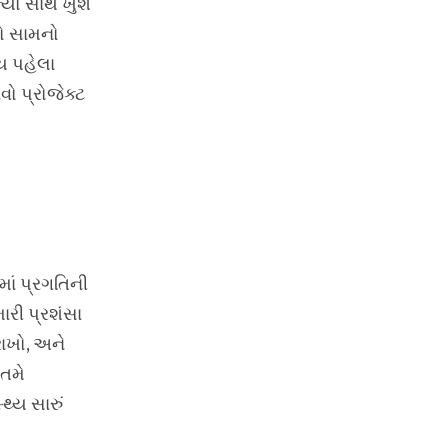
્યો સાથે ખુશ
નો સામનો
મય પહેલા
ો પ્રોજેક્ટ
માં પ્રગતિની
ારી પ્રશંસા
રાખો, અને
 તમે
્ય સારું