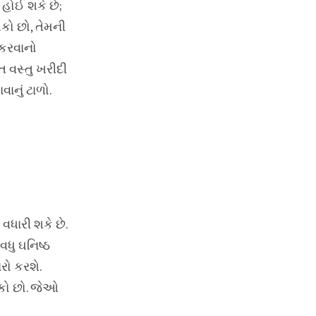
હોઈ શકે છે;
શકો છો, તેમની
 કરવાનો
 વસ્તુ ખરીદી
નું ટાળો.
વધારી શકે છે.
વધુ ઘનિષ્ઠ
રો કરશે.
કો છો. જેઓ