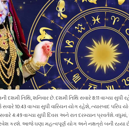
ની દશમી તિથિ, શનિવાર છે. દશમી તિથિ સવારે 8:11 વાગ્યા સુધી રહ
વારે 10:43 વાગ્યા સુધી વારિયન યોગ રહેશે, ત્યારબાદ પરિઘ 
 સવારે 4:49 વાગ્યા સુધી દિવસ અને રાત દરમ્યાન પ્રવર્તશે. વધુમા
ં પ્રવેશ કરશે. આજે ઘણા મહત્વપૂર્ણ યોગ અને નક્ષત્રો બની રહ્યા છ