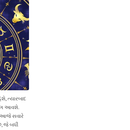
ેશે, ત્યારબાદ
યોગ આવશે.
ં, આજે સવારે
ે, જે બધી