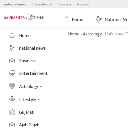
Skip
national news
International
Business
Gujarat
to
content
Home
National N
Home
Astrology
Unfinished 
»
»
Home
national news
Business
Entertainment
Astrology
Lifestyle
Gujarat
Ajab Gajab