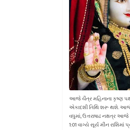
આજે ચૈત્ર મહિનાના કૃષ્ણ પક્ષ
એકાદશી તિથિ શરૂ થશે. આજે સ
વધુમાં, ઉત્તરાષાઢ નક્ષત્ર આજે
1:01 વાગ્યે સૂર્ય મીન રાશિમા