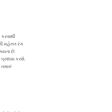
ન કરવાથી
ની મહેનત રંગ
્યતા છે.
 પ્રશંસા કરશે.
તમારું