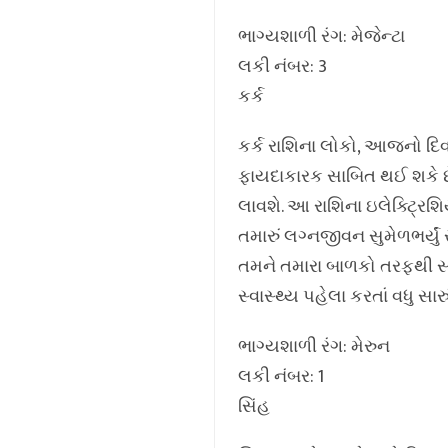
ભાગ્યશાળી રંગ: મેજેન્ટા
લકી નંબર: 3
કર્ક
કર્ક રાશિના લોકો, આજનો દિવ
ફાયદાકારક સાબિત થઈ શકે છે. 
લાવશે. આ રાશિના ઇલેક્ટ્રિ
તમારું લગ્નજીવન સુમેળભર્યું
તમને તમારા બાળકો તરફથી સાર
સ્વાસ્થ્ય પહેલા કરતાં વધુ સારું
ભાગ્યશાળી રંગ: મેરુન
લકી નંબર: 1
સિંહ