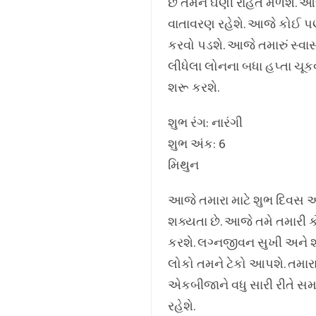
છે તેમને ઘણી રાહત મળશે. આ
વાતાવરણ રહેશે. આજે કોઈ પણ
કરવો પડશે. આજે તમારું સ્વાસ્
લીધેલા લોનના બધા હપ્તા ચૂક
શરૂ કરશે.
શુભ રંગ: નારંગી
શુભ અંક: 6
મિથુન
આજે તમારા માટે શુભ દિવસ અદ
શક્યતા છે. આજે તમે તમારી ક
કરશે. લગ્નજીવન સુખી અને શાં
લોકો તમને ટેકો આપશે. તમારા
એકબીજાને વધુ સારી રીતે સમ
રહેશે.