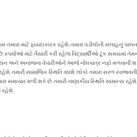
સ તમારા માટે ફાયદાકારક રહેશે. તમારા વડીલોની સલાહનું પાલ
સ્પર્ધાઓ માટે તૈયારી કરી રહેલા વિદ્યાર્થીઓ ટૂંક સમયમાં તેમ
શિયન અને અનાજના વેપારીઓને આજે નોંધપાત્ર નફો મળવાની શક
 રહેશે. તમારી સામાજિક સ્થિતિ વધશે. લોકો તમારા સરળ સ્વભાવની
ા સમાચાર મળી શકે છે. તમારી નાણાકીય સ્થિતિ સામાન્ય રહેશે. 
 રહેશે.