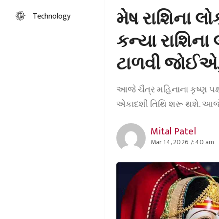
મેષ રાશિના લોક
Technology
કન્યા રાશિના
ટાળવી જોઈએ, 
આજે ચૈત્ર મહિનાના કૃષ્ણ પક્ષ
એકાદશી તિથિ શરૂ થશે. આજે 
Mital Patel
Mar 14, 2026 7:40 am