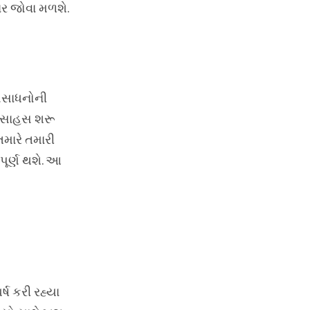
ાર જોવા મળશે.
સંસાધનોની
ં સાહસ શરૂ
તમારે તમારી
પૂર્ણ થશે. આ
્ષ કરી રહ્યા