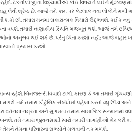
રહેશે. ટેકનોલોજીના વિદ્યાર્થીઓ કોઈ વિષયને લઈને મૂંઝવણમાં 
લાહ લેવી શ્રેષ્ઠ છે. આજે તમે કામ પર કેટલાક નવા લોકોને મળી 
વી શકો છો. તમારા મનમાં સકારાત્મક વિચારો ઉદ્ભવશે. કંઈક નવું
કતા વધશે. તમારી નાણાકીય સ્થિતિ મજબૂત થશે. આજે તમે ઇચ્છિત
નો અનુભવ થઈ શકે છે, પરંતુ ચિંતા કરશો નહીં; આજે બહાર ખાવા
ારવાનો પ્રયાસ કરશો.
ન્ય રહેશે. બિનજરૂરી વિવાદો ટાળો, કારણ કે આ તમારી ગૂંચવણો 
મળશે. તમે તમારા કૌટુંબિક સંબંધોમાં પહેલા કરતાં વધુ ઊંડા અને 
 વર્તનમાં નમ્રતા અને સુગમતા તમારા સામાજિક સન્માનમાં વધા
ત બનશે. તમે તમારા જીવનસાથી સાથે તમારી લાગણીઓ શેર કરી શ
છે તેમને તેમના પરિવારના સભ્યોને મળવાની તક મળશે.