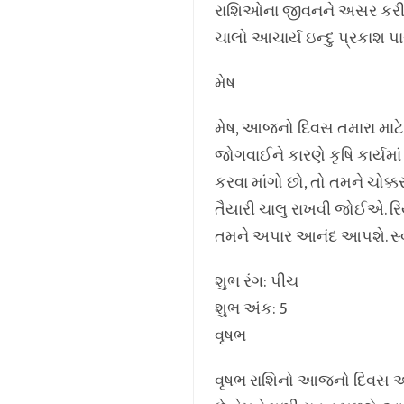
રાશિઓના જીવનને અસર કરી શક
ચાલો આચાર્ય ઇન્દુ પ્રકાશ 
મેષ
મેષ, આજનો દિવસ તમારા માટે સ
જોગવાઈને કારણે કૃષિ કાર્યમ
કરવા માંગો છો, તો તમને ચોક્
તૈયારી ચાલુ રાખવી જોઈએ. રિ
તમને અપાર આનંદ આપશે. સ્વાસ
શુભ રંગ: પીચ
શુભ અંક: 5
વૃષભ
વૃષભ રાશિનો આજનો દિવસ અદ્ભુ