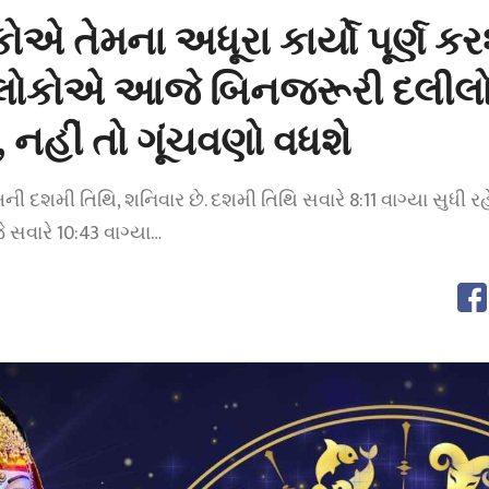
ોએ તેમના અધૂરા કાર્યો પૂર્ણ કર
 લોકોએ આજે ​​બિનજરૂરી દલીલ
નહીં તો ગૂંચવણો વધશે
ની દશમી તિથિ, શનિવાર છે. દશમી તિથિ સવારે 8:11 વાગ્યા સુધી રહ
સવારે 10:43 વાગ્યા…