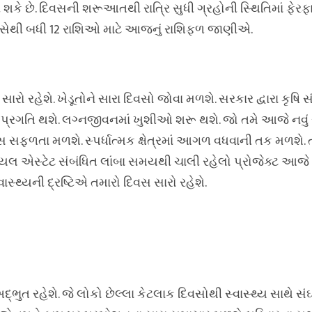
ે છે. દિવસની શરૂઆતથી રાત્રિ સુધી ગ્રહોની સ્થિતિમાં ફેરફ
પાસેથી બધી 12 રાશિઓ માટે આજનું રાશિફળ જાણીએ.
ારો રહેશે. ખેડૂતોને સારા દિવસો જોવા મળશે. સરકાર દ્વારા કૃષિ 
ાં પ્રગતિ થશે. લગ્નજીવનમાં ખુશીઓ શરૂ થશે. જો તમે આજે નવુ
કસ સફળતા મળશે. સ્પર્ધાત્મક ક્ષેત્રમાં આગળ વધવાની તક મળશે. 
યલ એસ્ટેટ સંબંધિત લાંબા સમયથી ચાલી રહેલો પ્રોજેક્ટ આજે 
્થ્યની દ્રષ્ટિએ તમારો દિવસ સારો રહેશે.
ત રહેશે. જે લોકો છેલ્લા કેટલાક દિવસોથી સ્વાસ્થ્ય સાથે સંઘર