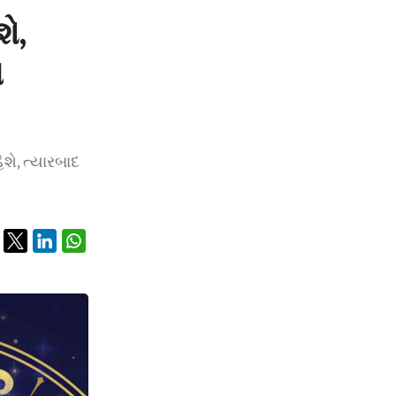
શે,
ો
ેશે, ત્યારબાદ