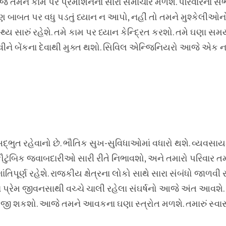
જે તમને કામ પર પ્રમોશનના સારા સમાચાર મળશે. પરિવારના સભ
 બાબત પર વધુ પડતું ધ્યાન ન આપો, નહીં તો તમને મુશ્કેલીઓ
થ્ય સારું રહેશે. તમે કામ પર ધ્યાન કેન્દ્રિત કરશો. તમે ઘણા સ
વીને બેંકના દેવાથી મુક્ત થશો. સિવિલ એન્જિનિયરો આજે એક નવ
્ભુત રહેવાનો છે. ભૌતિક સુખ-સુવિધાઓમાં વધારો થશે. વ્યવસાય
ૌટુંબિક જવાબદારીઓ સારી રીતે નિભાવશો, અને તમારો પરિવાર તમ
તિપૂર્ણ રહેશે. રાજકીય ક્ષેત્રના લોકો સાથે સારા સંબંધો જાળવી 
 પ્રેમ જીવનસાથી વચ્ચે ચાલી રહેલા સંઘર્ષનો આજે અંત આવશે.
જી શકશો. આજે તમને આવકના ઘણા સ્ત્રોત મળશે. તમારું સ્વાસ્થ