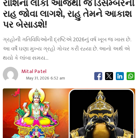
રાશિના લોકો આજથી જ ડિસેમ્બરની
રાહ જોવા લાગશે, રાહુ તેમને આકાશ
પર બેસાડશે!
ગ્રહોની ગતિવિધિઓની દ્રષ્ટિએ 2026નું વર્ષ ખૂબ જ ખાસ છે.
આ વર્ષે ઘણા મુખ્ય ગ્રહો ગોચર કરી રહ્યા છે. આનો અર્થ એ
થયો કે લાંબા સમય…
Mital Patel
May 31, 2026 6:52 am