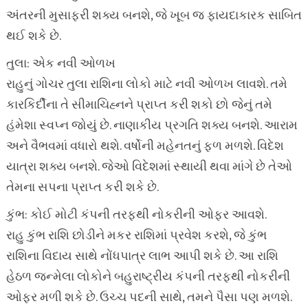
અંતરની મુસાફરી શક્ય બનશે, જે ખૂબ જ ફાયદાકારક સાબિત
થઈ શકે છે.
તુલા: એક નવી ઓળખ
રાહુનું ગોચર તુલા રાશિના લોકો માટે નવી ઓળખ લાવશે. તમે
કારકિર્દીના તે સીમાચિહ્નને પ્રાપ્ત કરી શકો છો જેનું તમે
હંમેશા સ્વપ્ન જોયું છે. નાણાકીય પ્રગતિ શક્ય બનશે. આરામ
અને વૈભવમાં વધારો થશે. વર્ષોની મહેનતનું ફળ મળશે. વિદેશ
યાત્રા શક્ય બનશે. જેઓ વિદેશમાં સ્થાયી થવા માંગે છે તેઓ
તેમના સપના પ્રાપ્ત કરી શકે છે.
કુંભ: કોઈ મોટી કંપની તરફથી નોકરીની ઓફર આવશે.
રાહુ કુંભ રાશિ છોડીને મકર રાશિમાં પ્રવેશ કરશે, જે કુંભ
રાશિના વિદાય સાથે નોંધપાત્ર લાભ આપી શકે છે. આ રાશિ
હેઠળ જન્મેલા લોકોને બહુરાષ્ટ્રીય કંપની તરફથી નોકરીની
ઓફર મળી શકે છે. ઉચ્ચ પદની સાથે, તમને પૈસા પણ મળશે.