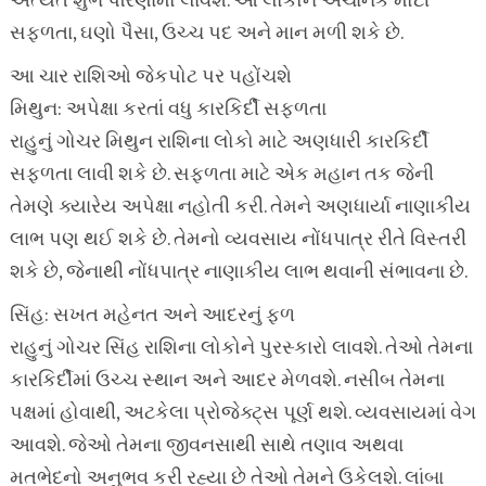
અત્યંત શુભ પરિણામો લાવશે. આ લોકોને અચાનક મોટી
સફળતા, ઘણો પૈસા, ઉચ્ચ પદ અને માન મળી શકે છે.
આ ચાર રાશિઓ જેકપોટ પર પહોંચશે
મિથુન: અપેક્ષા કરતાં વધુ કારકિર્દી સફળતા
રાહુનું ગોચર મિથુન રાશિના લોકો માટે અણધારી કારકિર્દી
સફળતા લાવી શકે છે. સફળતા માટે એક મહાન તક જેની
તેમણે ક્યારેય અપેક્ષા નહોતી કરી. તેમને અણધાર્યા નાણાકીય
લાભ પણ થઈ શકે છે. તેમનો વ્યવસાય નોંધપાત્ર રીતે વિસ્તરી
શકે છે, જેનાથી નોંધપાત્ર નાણાકીય લાભ થવાની સંભાવના છે.
સિંહ: સખત મહેનત અને આદરનું ફળ
રાહુનું ગોચર સિંહ રાશિના લોકોને પુરસ્કારો લાવશે. તેઓ તેમના
કારકિર્દીમાં ઉચ્ચ સ્થાન અને આદર મેળવશે. નસીબ તેમના
પક્ષમાં હોવાથી, અટકેલા પ્રોજેક્ટ્સ પૂર્ણ થશે. વ્યવસાયમાં વેગ
આવશે. જેઓ તેમના જીવનસાથી સાથે તણાવ અથવા
મતભેદનો અનુભવ કરી રહ્યા છે તેઓ તેમને ઉકેલશે. લાંબા