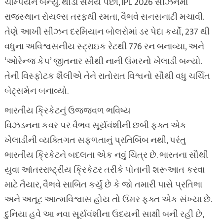
ચેમ્પિયન બન્યું. થોડા સમય પછી, IPL 2026 સીઝનમાં
રાજસ્થાન રોયલ્સ તરફથી રમતા, વૈભવે સનસનાટી મચાવી.
તેણે આખી સીઝન દરમિયાન બોલરોમાં ડર પેદા કર્યો, 237 થી
વધુના અવિશ્વસનીય સ્ટ્રાઇક રેટથી 776 રન બનાવ્યા, અને
‘ઓરેન્જ કેપ’ જીતનાર સૌથી નાની ઉંમરનો ખેલાડી બન્યો.
તેની વિસ્ફોટક શૈલીએ તેને રાતોરાત વિશ્વનો સૌથી વધુ ચર્ચિત
બેટ્સમેન બનાવ્યો.
ભારતીય ક્રિકેટનું ઉજ્જવળ ભવિષ્ય
વિઝડનના કવર પર વૈભવ સૂર્યવંશીની છબી ફક્ત એક
ખેલાડીની વ્યક્તિગત સફળતાનું પ્રતિબિંબ નથી, પરંતુ
ભારતીય ક્રિકેટને બદલતા એક નવું ચિત્ર છે. ભારતના સૌથી
યુવા આંતરરાષ્ટ્રીય ક્રિકેટર તરીકે પોતાની શરૂઆત કરવા
માટે તૈયાર, વૈભવે સાબિત કર્યું છે કે જો તમારી પાસે પ્રતિભા
અને અતૂટ આત્મવિશ્વાસ હોય તો ઉંમર ફક્ત એક સંખ્યા છે.
દુનિયા હવે આ નવા સૂર્યવંશીના ઉદયની સાક્ષી બની રહી છે,