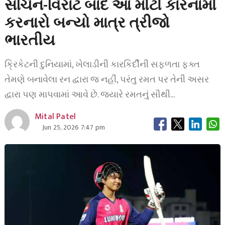
સચિન-વિરાટ બાદ આ મોટો કારનામો
કરનારો બન્યો માત્ર ત્રીજો
ભારતીય
ક્રિકેટની દુનિયામાં, ખેલાડીની કારકિર્દીની સફળતા ફક્ત
તેમણે બનાવેલા રન દ્વારા જ નહીં, પરંતુ રમત પર તેની અસર
દ્વારા પણ માપવામાં આવે છે. જ્યારે રમતનું સૌથી…
Mital Patel
Jun 25, 2026 7:47 pm