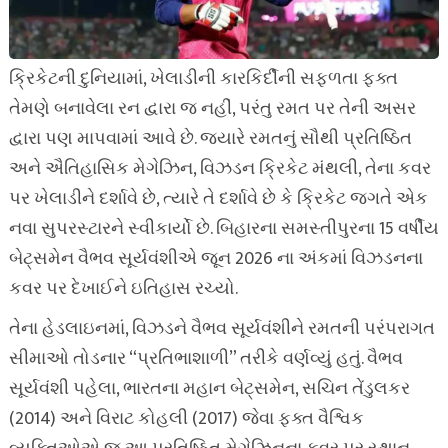
ક્રિકેટની દુનિયામાં, ખેલાડીની કારકિર્દીની સફળતા ફક્ત
તેમણે બનાવેલા રન દ્વારા જ નહીં, પરંતુ રમત પર તેની અસર
દ્વારા પણ માપવામાં આવે છે. જ્યારે રમતનું સૌથી પ્રતિષ્ઠિત
અને ઐતિહાસિક મેગેઝિન, વિઝડન ક્રિકેટ મંથલી, તેના કવર
પર ખેલાડીને દર્શાવે છે, ત્યારે તે દર્શાવે છે કે ક્રિકેટ જગતે એક
નવા સુપરસ્ટારને સ્વીકાર્યો છે. બિહારના સમસ્તીપુરના 15 વર્ષીય
બેટ્સમેન વૈભવ સૂર્યવંશીએ જૂન 2026 ના અંકમાં વિઝડનના
કવર પર દેખાઈને ઇતિહાસ રચ્યો.
તેના હેડલાઇનમાં, વિઝડને વૈભવ સૂર્યવંશીને રમતની પરંપરાગત
સીમાઓ તોડનાર “પ્રતિભાશાળી” તરીકે વર્ણવ્યું હતું. વૈભવ
સૂર્યવંશી પહેલા, ભારતના મહાન બેટ્સમેન, સચિન તેંડુલકર
(2014) અને વિરાટ કોહલી (2017) જેવા ફક્ત વૈશ્વિક