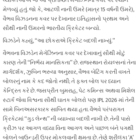
વ્યક્તિઓએ જ આ પ્રતિષ્ઠિત મેગેઝિનના કવર પર સ્થાન
મેળવ્યું હતું. જો કે, આટલી નાની ઉંમરે (માત્ર 15 વર્ષની ઉંમરે),
વૈભવ વિઝડનના કવર પર દેખાનાર ઇતિહાસનો પ્રથમ અને
સૌથી નાની ઉંમરનો ભારતીય ક્રિકેટર બન્યો.
વિઝડેને કહ્યું, “આ છોકરાએ ક્રિકેટ બદલી નાખ્યું.”
વૈભવના વિઝડેન મેગેઝિનના કવર પર દેખાવાનું સૌથી મોટું
કારણ તેની “નિર્ભય માનસિકતા” છે. રાજસ્થાન રોયલ્સનાં તેના
માર્ગદર્શક, ઝુબિન ભરુચા અનુસાર, વૈભવ બેટિંગ કરતી વખતે
બોલરનું નામ કે કદ જોતો નથી; તે ફક્ત બોલ પર ધ્યાન
કેન્દ્રિત કરે છે. જસપ્રીત બુમરાહ, પેટ કમિન્સ અથવા મિશેલ
સ્ટાર્ક જેવા વિશ્વના સૌથી ઘાતક બોલરો પણ IPL 2026 માં તેની
સામે બિનઅસરકારક સાબિત થયા હતા. વૈભવે પરંપરાગત
ક્રિકેટમાં “ગુડ લેન્થ” ની વ્યાખ્યા બદલી નાખી છે. તેની પાસે
ક્રીઝ પર આગળ વધ્યા વિના આગળ અને પાછળ બંને પગથી
બોલને બાઉન્ડ્રી ઉપર મોકલવાની ક્ષમતા છે. તેણે શ્રીલંકા ‘A’