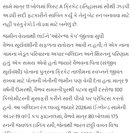
સામે માત્ર 11 બોલમાં લિસ્ટ A ક્રિકેટ ઇતિહાસમાં સૌથી ઝડપી
અડધી સદી ફટકારીને સાબિત કર્યું કે તેનું બેટ રન બનાવવા માટે
નહીં પરંતુ રેકોર્ડ તોડવા માટે બનેલું છે.
જમીન વેચવાથી લઈને ‘ઓરેન્જ કેપ’ જીતવા સુધી
વૈભવ સૂર્યવંશીની સફળતા રાતોરાત આવી ન હતી; તે એક નાના
ગામના ખેડૂત પરિવારના અપાર બલિદાન અને શિસ્તનું પરિણામ
હતું. એક સમય એવો હતો જ્યારે વૈભવના પિતા (સંજીવ
સૂર્યવંશી) પોતાના પુત્રના ક્રિકેટ તાલીમના સ્વપ્નને જીવંત
રાખવા માટે પોતાની ખેતીની જમીન પણ વેચી દેતા હતા. માત્ર 9
વર્ષની ઉંમરથી, વૈભવ સમસ્તીપુરથી પટના સુધી દરરોજ 100
કિલોમીટરની મુસાફરી કરીને સારી પીચો પર પ્રેક્ટિસ કરતો
હતો. આ બલિદાન રંગ લાવ્યું જ્યારે 2026માં ઈંગ્લેન્ડ સામેની
અંડર-19 વર્લ્ડ કપ ફાઇનલમાં, વૈભવે માત્ર 80 બોલમાં 175
રનની જ્વલંત ઇનિંગ રમી, જેનાથી ભારત છઠ્ઠી વખત વિશ્વ