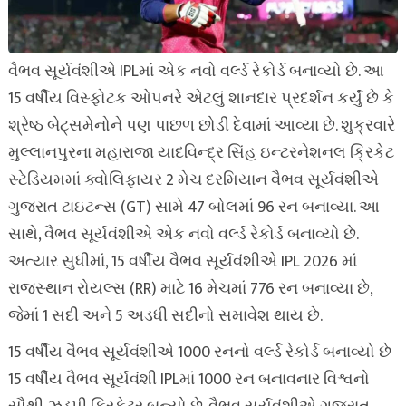
વૈભવ સૂર્યવંશીએ IPLમાં એક નવો વર્લ્ડ રેકોર્ડ બનાવ્યો છે. આ
15 વર્ષીય વિસ્ફોટક ઓપનરે એટલું શાનદાર પ્રદર્શન કર્યું છે કે
શ્રેષ્ઠ બેટ્સમેનોને પણ પાછળ છોડી દેવામાં આવ્યા છે. શુક્રવારે
મુલ્લાનપુરના મહારાજા યાદવિન્દ્ર સિંહ ઇન્ટરનેશનલ ક્રિકેટ
સ્ટેડિયમમાં ક્વોલિફાયર 2 મેચ દરમિયાન વૈભવ સૂર્યવંશીએ
ગુજરાત ટાઇટન્સ (GT) સામે 47 બોલમાં 96 રન બનાવ્યા. આ
સાથે, વૈભવ સૂર્યવંશીએ એક નવો વર્લ્ડ રેકોર્ડ બનાવ્યો છે.
અત્યાર સુધીમાં, 15 વર્ષીય વૈભવ સૂર્યવંશીએ IPL 2026 માં
રાજસ્થાન રોયલ્સ (RR) માટે 16 મેચમાં 776 રન બનાવ્યા છે,
જેમાં 1 સદી અને 5 અડધી સદીનો સમાવેશ થાય છે.
15 વર્ષીય વૈભવ સૂર્યવંશીએ 1000 રનનો વર્લ્ડ રેકોર્ડ બનાવ્યો છે
15 વર્ષીય વૈભવ સૂર્યવંશી IPLમાં 1000 રન બનાવનાર વિશ્વનો