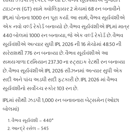
સૌથી ઝડપી ક્રિકેટર બન્યો છે. વૈભવ સૂર્યવંશીએ ગુજરાત
ટાઇટન્સ (GT) સામે ક્વોલિફાયર 2 મેચમાં 68 રન બનાવીને
IPLમાં પોતાના 1000 રન પૂરા કર્યા. આ સાથે, વૈભવ સૂર્યવંશીએ
એક નવો વર્લ્ડ રેકોર્ડ બનાવ્યો છે. વૈભવ સૂર્યવંશીએ IPLમાં માત્ર
440 બોલમાં 1000 રન બનાવ્યા, જે એક વર્લ્ડ રેકોર્ડ છે. વૈભવ
સૂર્યવંશીએ અત્યાર સુધી IPL 2026 ની 16 મેચોમાં 48.50 ની
સરેરાશથી 776 રન બનાવ્યા છે. વૈભવ સૂર્યવંશીએ આ
સમયગાળા દરમિયાન 237.30 ના સ્ટ્રાઇક રેટથી રન બનાવ્યા
છે. વૈભવ સૂર્યવંશીએ IPL 2026 સીઝનમાં અત્યાર સુધી એક
સદી અને પાંચ અડધી સદી ફટકારી છે. IPL 2026 માં વૈભવ
સૂર્યવંશીનો સર્વોચ્ચ સ્કોર 103 રન છે.
IPLમાં સૌથી ઝડપી 1,000 રન બનાવનારા બેટ્સમેન (ઓછા
બોલમાં)
વૈભવ સૂર્યવંશી – 440*
આન્દ્રે રસેલ – 545