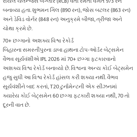
રોયલ ચેલેન્જર્સ બેંગ્લોર (RCB) વતી રમતી વખતે 973 રન
બનાવ્યા હતા. શુભમન ગિલ (890 રન), જોસ બટલર (863 રન)
અને ડેવિડ વોર્નર (848 રન) અનુક્રમે બીજા, ત્રીજા અને
ચોથા ક્રમે છે.
70+ છગ્ગાનો અશક્ય વિશ્વ રેકોર્ડ
બિહારના સમસ્તીપુરના ડાબા હાથના ટોપ-ઓર્ડર બેટ્સમેન
વૈભવ સૂર્યવંશીએ IPL 2026 માં 70+ છગ્ગા ફટકારવાનો
અશક્ય વિશ્વ રેકોર્ડ બનાવ્યો છે. વિશ્વના અન્ય કોઈ બેટ્સમેન
હજુ સુધી આ વિશ્વ રેકોર્ડ હાંસલ કરી શક્યા નથી. વૈભવ
સૂર્યવંશીને બાદ કરતાં, T20 ટુર્નામેન્ટની એક સીઝનમાં
ક્યારેય કોઈ બેટ્સમેન 60 છગ્ગા ફટકારી શક્યા નથી, 70 તો
દૂરની વાત છે.