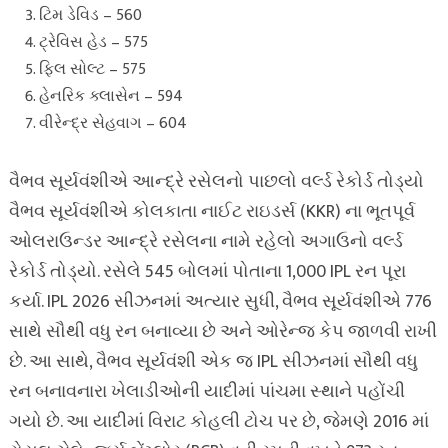
ટિમ ડેવિડ – 560
ટ્રેવિસ હેડ – 575
ફિલ સોલ્ટ – 575
હેનરિક ક્લાસેન – 594
વીરેન્દ્ર સેહવાગ – 604
વૈભવ સૂર્યવંશીએ આન્દ્રે રસેલનો પાછલો વર્લ્ડ રેકોર્ડ તોડ્યો
વૈભવ સૂર્યવંશીએ કોલકાતા નાઈટ રાઇડર્સ (KKR) ના ભૂતપૂર્વ
ઓલરાઉન્ડર આન્દ્રે રસેલના નામે રહેલો અગાઉનો વર્લ્ડ
રેકોર્ડ તોડ્યો. રસેલે 545 બોલમાં પોતાના 1,000 IPL રન પૂરા
કર્યા. IPL 2026 સીઝનમાં અત્યાર સુધી, વૈભવ સૂર્યવંશીએ 776
સાથે સૌથી વધુ રન બનાવ્યા છે અને ઓરેન્જ કેપ જાળવી રાખી
છે. આ સાથે, વૈભવ સૂર્યવંશી એક જ IPL સીઝનમાં સૌથી વધુ
રન બનાવનારા ખેલાડીઓની યાદીમાં પાંચમા સ્થાને પહોંચી
ગયો છે. આ યાદીમાં વિરાટ કોહલી ટોચ પર છે, જેમણે 2016 માં