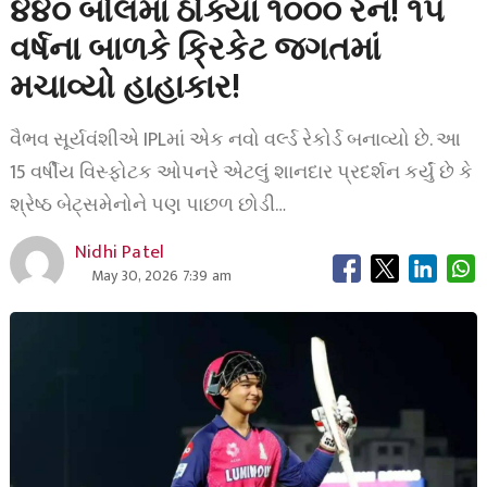
૪૪૦ બોલમાં ઠોક્યા ૧૦૦૦ રન! ૧૫
વર્ષના બાળકે ક્રિકેટ જગતમાં
મચાવ્યો હાહાકાર!
વૈભવ સૂર્યવંશીએ IPLમાં એક નવો વર્લ્ડ રેકોર્ડ બનાવ્યો છે. આ
15 વર્ષીય વિસ્ફોટક ઓપનરે એટલું શાનદાર પ્રદર્શન કર્યું છે કે
શ્રેષ્ઠ બેટ્સમેનોને પણ પાછળ છોડી…
Nidhi Patel
May 30, 2026 7:39 am