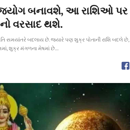
રાજયોગ બનાવશે, આ રાશિઓ પર
નો વરસાદ થશે.
તિ સમયાંતરે બદલાય છે. જ્યારે પણ શુક્ર પોતાની રાશિ બદલે છે, ત
ં, શુક્ર મંગળના મેષમાં છે.…