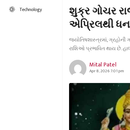
શુક્ર ગોચર 
Technology
એપ્રિલથી ધન
જ્યોતિષશાસ્ત્રમાં, ગ્રહોની ગ
રાશિઓ પ્રભાવિત થાય છે. હાલમા
Mital Patel
Apr 8, 2026 7:01 pm