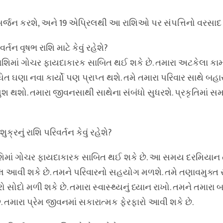
ં સર્જન કરશે, અને 19 એપ્રિલથી આ રાશિઓ પર સંપત્તિનો વરસાદ 
તન વૃષભ રાશિ માટે કેવું રહેશે?
ષભ રાશિમાં ગોચર ફાયદાકારક સાબિત થઈ શકે છે. તમારા અટકેલા કા
ધિત ઘણા નવા કાર્યો પણ પ્રાપ્ત થશે. તમે તમારા પરિવાર સાથે બહા
 થશો. તમારા જીવનસાથી સાથેના સંબંધો સુધરશે. પ્રકૃતિમાં સ
ુક્રનું રાશિ પરિવર્તન કેવું રહેશે?
ષભ રાશિમાં ગોચર ફાયદાકારક સાબિત થઈ શકે છે. આ સમય દરમિયાન
વી શકે છે. તમને પરિવારનો સહયોગ મળશે. તમે તણાવમુક્ત ર
ોદો મળી શકે છે. તમારા સ્વાસ્થ્યનું ધ્યાન રાખો. તમને તમારા 
 તમારા પ્રેમ જીવનમાં સકારાત્મક ફેરફારો આવી શકે છે.