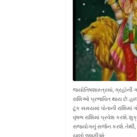
જ્યોતિષશાસ્ત્રમાં, ગ્રહોની ગ
રાશિઓ પ્રભાવિત થાય છે. હાલમા
ટૂંક સમયમાં પોતાની રાશિમાં ગો
વૃષભ રાશિમાં પ્રવેશ કરશે. શુ
રાજયોગનું સર્જન કરશે. તેથી,
ચાલો જાણીએ: