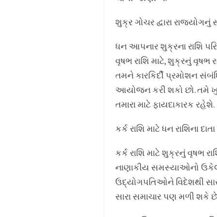
શુક્ર ગોચર દ્વારા રાજયોગનુ
ધન આપનાર શુક્રના રાશિ પરિવર્
વૃષભ રાશિ માટે, શુક્રનું વૃ
તમને કારકિર્દી પ્રમોશન સંબં
આયોજન કરી શકો છો. તમે ખુશ
તમારા માટે ફાયદાકારક રહેશે.
કર્ક રાશિ માટે ધન રાશિના દાતા શ
કર્ક રાશિ માટે શુક્રનું વૃ
નાણાકીય સમસ્યાઓનો ઉકેલ આ
ઉદ્યોગપતિઓને વિદેશથી સારો સ
સારા સમાચાર પણ મળી શકે છે.