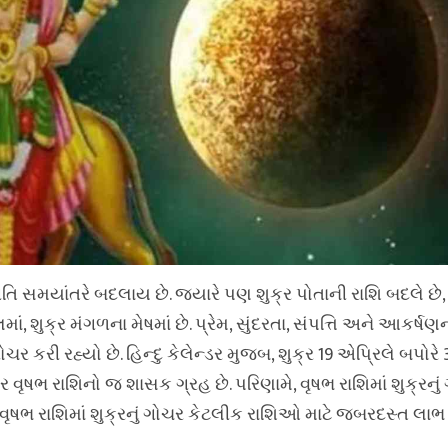
તિ સમયાંતરે બદલાય છે. જ્યારે પણ શુક્ર પોતાની રાશિ બદલે છે, ત
ં, શુક્ર મંગળના મેષમાં છે. પ્રેમ, સુંદરતા, સંપત્તિ અને આકર્ષણ
ચર કરી રહ્યો છે. હિન્દુ કેલેન્ડર મુજબ, શુક્ર 19 એપ્રિલે બપોરે 3
ક્ર વૃષભ રાશિનો જ શાસક ગ્રહ છે. પરિણામે, વૃષભ રાશિમાં શુક્રનુ
 વૃષભ રાશિમાં શુક્રનું ગોચર કેટલીક રાશિઓ માટે જબરદસ્ત લાભ 