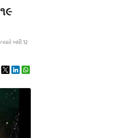
 ૧૯
્યારે બધી 12