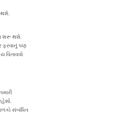
થશે.
મ શરૂ થશે.
ર ફરવાનું પણ
મય વિતાવવો
 તમારી
હેશો.
બાળકો સંબંધિત