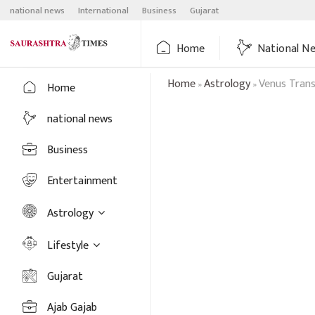
Skip
national news
International
Business
Gujarat
to
content
Home
National N
Home
Astrology
Venus Trans
»
»
Home
national news
Business
Entertainment
Astrology
Lifestyle
Gujarat
Ajab Gajab