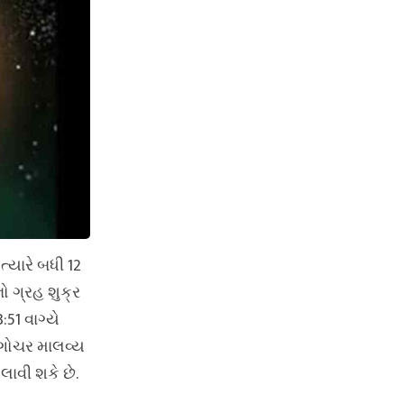
્યારે બધી 12
નો ગ્રહ શુક્ર
:51 વાગ્યે
ં ગોચર માલવ્ય
લાવી શકે છે.