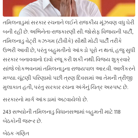
તમિલનાડુમાં સરકાર રચનાને લઈને રાજકીય મૂંઝવણ વધુ ઘેરી
બની રહી છે. અભિનેતા-રાજકારણી સી. જોસેફ વિજયની પાર્ટી,
તમિલનાડુ વેટ્રી કઝગમ (ટીવીકે) સૌથી મોટી પાર્ટી તરીકે
ઉભરી આવી છે, પરંતુ બહુમતીનો આંકડો પૂરો ન થતાં, હજુ સુધી
સરકાર બનાવવાનો દાવો રજૂ કરી શકી નથી. વિજય શુક્રવારે
સાંજે લોકભવનમાં તમિલનાડુના રાજ્યપાલ આર.વી. આર્લેકરને
મળ્યા. ચૂંટણી પરિણામો પછી ત્રણ દિવસમાં આ તેમની ત્રીજી
મુલાકાત હતી, પરંતુ સરકાર રચના અંગેનું ચિત્ર અસ્પષ્ટ છે.
સરકારનો માર્ગ આંકડામાં અટવાયેલો છે.
243 સભ્યોની તમિલનાડુ વિધાનસભામાં બહુમતી માટે 118
બેઠકોની જરૂર છે.
બેઠક ગણિત