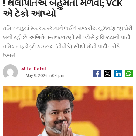
! થલાપતિએ બહુમતી મેળવી; VCK
એ ટેકો આપ્યો
તમિલનાડુમાં સરકાર રચનાને લઈને રાજકીય મૂંઝવણ વધુ ઘેરી
બની રહી છે. અભિનેતા-રાજકારણી સી. જોસેફ વિજયની પાર્ટી,
તમિલનાડુ વેટ્રી કઝગમ (ટીવીકે) સૌથી મોટી પાર્ટી તરીકે
ઉભરી…
Mital Patel
May 9, 2026 5:04 pm