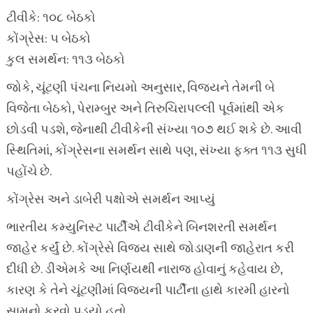
ટીવીકે: ૧૦૮ બેઠકો
કોંગ્રેસ: ૫ બેઠકો
કુલ સમર્થન: ૧૧૩ બેઠકો
જોકે, ચૂંટણી પંચના નિયમો અનુસાર, વિજયને તેમની બે
વિજેતા બેઠકો, પેરામ્બુર અને તિરુચિરાપલ્લી પૂર્વમાંથી એક
છોડવી પડશે, જેનાથી ટીવીકેની સંખ્યા ૧૦૭ થઈ શકે છે. આવી
સ્થિતિમાં, કોંગ્રેસના સમર્થન સાથે પણ, સંખ્યા ફક્ત ૧૧૩ સુધી
પહોંચે છે.
કોંગ્રેસ અને ડાબેરી પક્ષોએ સમર્થન આપ્યું
ભારતીય કમ્યુનિસ્ટ પાર્ટીએ ટીવીકેને બિનશરતી સમર્થન
જાહેર કર્યું છે. કોંગ્રેસે વિજય સાથે જોડાણની જાહેરાત કરી
દીધી છે. ડીએમકે આ નિર્ણયથી નારાજ હોવાનું કહેવાય છે,
કારણ કે તેને ચૂંટણીમાં વિજયની પાર્ટીના હાથે કારમી હારનો
સામનો કરવો પડ્યો હતો.