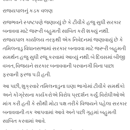
રાજ્યપાલનું કડક વલણ
રાજભવને સ્પષ્ટપણે જણાવ્યું છે કે ટીવીકે હજુ સુધી સરકાર
બનાવવા માટે જરૂરી બહુમતી સાબિત કરી શક્યું નથી.
રાજ્યપાલ કાર્યાલય તરફથી એક નિવેદનમાં જણાવાયું છે કે
તમિલનાડુ વિધાનસભામાં સરકાર બનાવવા માટે જરૂરી બહુમતી
સમર્થન હજુ સુધી રજૂ કરવામાં આવ્યું નથી. બે દિવસમાં બીજી
વખત, વિજયને સરકાર બનાવવાની પરવાનગી વિના પાછા
ફરવાની ફરજ પડી હતી.
આ પછી, શુક્રવારે તમિલનાડુના ઘણા ભાગોમાં ટીવીકે સમર્થકો
અને કોંગ્રેસના કાર્યકરોએ વિરોધ પ્રદર્શન કર્યું. વિરોધીઓએ
માંગ કરી હતી કે સૌથી મોટા પક્ષ તરીકે વિજયને પહેલા સરકાર
બનાવવાની તક આપવામાં આવે અને પછી ગૃહમાં બહુમતી
સાબિત કરવામાં આવે.