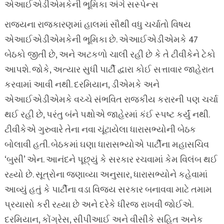
એઆઈએડીએમકેની ભૂમિકા અંગે સસ્પેન્સ
રાજ્યના રાજકારણમાં હાલમાં સૌથી વધુ ચર્ચાતો વિષય
એઆઈએડીએમકેની ભૂમિકા છે. એઆઈએડીએમકે 47
બેઠકો જીતી છે, અને અટકળો ચાલી રહી છે કે તે ટીવીકેને ટેકો
આપશે. જોકે, અત્યાર સુધી પાર્ટી દ્વારા કોઈ સત્તાવાર જાહેરાત
કરવામાં આવી નથી. દરમિયાન, ડીએમકે અને
એઆઈએડીએમકે વચ્ચે સંભવિત રાજકીય કરારની પણ ચર્ચા
થઈ રહી છે, પરંતુ બંને પક્ષોએ જાહેરમાં કંઈ સ્પષ્ટ કર્યું નથી.
ટીવીકેએ ગુરુવારે તેના નવા ચૂંટાયેલા ધારાસભ્યોની બેઠક
બોલાવી હતી. બેઠકમાં ઘણા ધારાસભ્યોએ પાર્ટીના મહાસચિવ
‘બુસી’ એન. આનંદને પૂછ્યું કે સરકાર રચવામાં કેમ વિલંબ થઈ
રહ્યો છે. સૂત્રોના જણાવ્યા અનુસાર, ધારાસભ્યોને કહેવામાં
આવ્યું હતું કે પાર્ટીના વડા વિજય સરકાર બનાવવા માટે તમામ
પ્રયાસો કરી રહ્યા છે અને દરેકે ધીરજ રાખવી જોઈએ.
દરમિયાન, કોંગ્રેસ, સીપીઆઈ અને વીસીકે સહિત અનેક