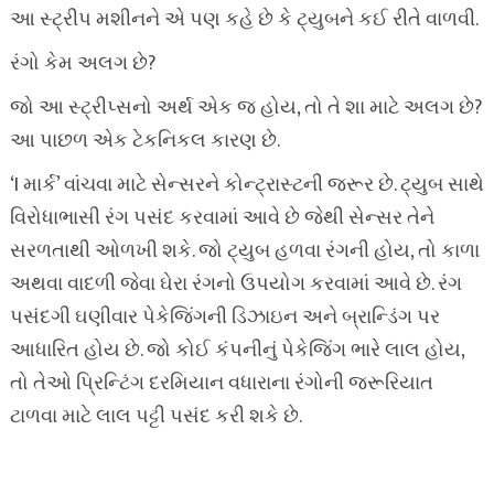
આ સ્ટ્રીપ મશીનને એ પણ કહે છે કે ટ્યુબને કઈ રીતે વાળવી.
રંગો કેમ અલગ છે?
જો આ સ્ટ્રીપ્સનો અર્થ એક જ હોય, તો તે શા માટે અલગ છે?
આ પાછળ એક ટેકનિકલ કારણ છે.
‘I માર્ક’ વાંચવા માટે સેન્સરને કોન્ટ્રાસ્ટની જરૂર છે. ટ્યુબ સાથે
વિરોધાભાસી રંગ પસંદ કરવામાં આવે છે જેથી સેન્સર તેને
સરળતાથી ઓળખી શકે. જો ટ્યુબ હળવા રંગની હોય, તો કાળા
અથવા વાદળી જેવા ઘેરા રંગનો ઉપયોગ કરવામાં આવે છે. રંગ
પસંદગી ઘણીવાર પેકેજિંગની ડિઝાઇન અને બ્રાન્ડિંગ પર
આધારિત હોય છે. જો કોઈ કંપનીનું પેકેજિંગ ભારે લાલ હોય,
તો તેઓ પ્રિન્ટિંગ દરમિયાન વધારાના રંગોની જરૂરિયાત
ટાળવા માટે લાલ પટ્ટી પસંદ કરી શકે છે.