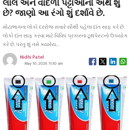
લાલ અને વાદળી પટ્ટાઓનો અર્થ શું
છે? જાણો આ રંગો શું દર્શાવે છે.
મોટાભાગના લોકો દરરોજ સવારે સૌથી પહેલા દાંત સાફ કરે છે.
લોકો દાંત સાફ કરવા માટે વિવિધ પ્રકારના ટૂથપેસ્ટનો ઉપયોગ
કરે છે. પરંતુ શું તમે ક્યારેય…
Nidhi Patel
May 10, 2026 11:30 am