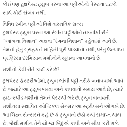
કોઈપણ ટૂથપેસ્ટ ટ્યુબ પરના આ પટ્ટીઓનો પેસ્ટના ઘટકો
સાથે કોઈ સંબંધ નથી.
વિવિધ રંગીન પટ્ટીઓ વિશે વાસ્તવિક સત્ય
ટૂથપેસ્ટ ટ્યુબ પરના આ રંગીન પટ્ટીઓને તકનીકી રીતે
“આંખના નિશાન” અથવા “રંગના નિશાન” કહેવામાં આવે છે.
તેમનો હેતુ ગ્રાહકને માહિતી પૂરી પાડવાનો નથી, પરંતુ ઉત્પાદન
પ્રક્રિયા દરમિયાન મશીનોને સૂચના આપવાનો છે.
મશીનો કેવી રીતે કાર્ય કરે છે?
ટૂથપેસ્ટ ફેક્ટરીઓમાં, ટ્યુબ લાંબી પટ્ટી તરીકે બનાવવામાં આવે
છે. જ્યારે આ ટ્યુબ ભરવા અને કાપવાનો સમય આવે છે, ત્યારે
હાઇ-સ્પીડ મશીનો તેમને પેસ્ટથી ભરે છે. ટ્યુબ બનાવતી
મશીનમાં સ્થાપિત ઓપ્ટિકલ સેન્સર આ સ્ટ્રીપ્સને ઓળખે છે.
આ ચિહ્ન સેન્સરને કહે છે કે ટ્યુબનો છેડો ક્યાં સમાપ્ત થાય
છે, જેથી મશીન તેને યોગ્ય બિંદુએ કાપી અને સીલ કરી શકે.