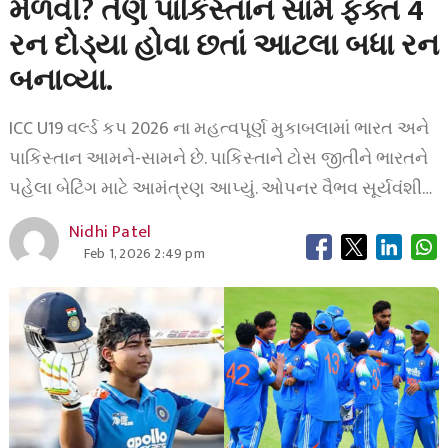
મેળવી? તેણે પાકિસ્તાન સામે ફક્ત 4
રન દોડ્યા હોવા છતાં આટલા બધા રન
બનાવ્યા.
ICC U19 વર્લ્ડ કપ 2026 ના મહત્વપૂર્ણ મુકાબલામાં ભારત અને
પાકિસ્તાન આમને-સામને છે. પાકિસ્તાને ટોસ જીતીને ભારતને
પહેલા બેટિંગ માટે આમંત્રણ આપ્યું. ઓપનર વૈભવ સૂર્યવંશી…
Nidhi Patel
Feb 1, 2026 2:49 pm