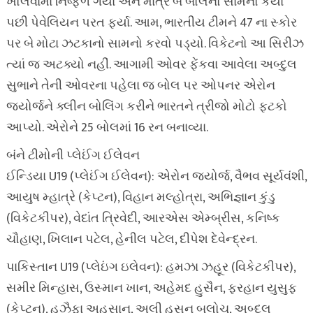
ખોલવામાં નિષ્ફળ ગયા અને માત્ર બે બોલનો સામનો કર્યા
પછી પેવેલિયન પરત ફર્યા. આમ, ભારતીય ટીમને 47 ના સ્કોર
પર બે મોટા ઝટકાનો સામનો કરવો પડ્યો. વિકેટનો આ સિરીઝ
ત્યાં જ અટક્યો નહીં. આગામી ઓવર ફેંકવા આવેલા અબ્દુલ
સુભાને તેની ઓવરના પહેલા જ બોલ પર ઓપનર એરોન
જ્યોર્જને ક્લીન બોલિંગ કરીને ભારતને ત્રીજો મોટો ફટકો
આપ્યો. એરોને 25 બોલમાં 16 રન બનાવ્યા.
બંને ટીમોની પ્લેઈંગ ઈલેવન
ઈન્ડિયા U19 (પ્લેઈંગ ઈલેવન): એરોન જ્યોર્જ, વૈભવ સૂર્યવંશી,
આયુષ મ્હાત્રે (કેપ્ટન), વિહાન મલ્હોત્રા, અભિજ્ઞાન કુંડુ
(વિકેટકીપર), વેદાંત ત્રિવેદી, આરએસ એમ્બ્રીસ, કનિષ્ક
ચૌહાણ, ખિલાન પટેલ, હેનીલ પટેલ, દીપેશ દેવેન્દ્રન.
પાકિસ્તાન U19 (પ્લેઇંગ ઇલેવન): હમઝા ઝહૂર (વિકેટકીપર),
સમીર મિન્હાસ, ઉસ્માન ખાન, અહેમદ હુસૈન, ફરહાન યુસુફ
(કેપ્ટન), હુઝૈફા અહસાન, અલી હસન બલોચ, અબ્દુલ