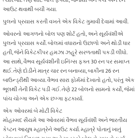
ત્યારબાદ તેણે શોર્ટ બોલ ફેંક્યો, જેનાથી બંને કેચ અને રન
આઉટ થવાથી બચી ગયા.
પુલનો પ્રયાસ કરતી વખતે એક વિકેટ ગુમાવી દેવામાં આવી.
ઓવરનો આગળનો બોલ પણ શોર્ટ હતો, અને સૂર્યવંશીએ
પુલનો પ્રયાસ કર્યો. બોલમાં વધારાનો ઉછાળો અને થોડી ધાર
હતી, જેને વિકેટકીપર હમઝા ઝહૂરે સરળતાથી પકડી લીધો.
આ સાથે, વૈભવ સૂર્યવંશીની ઇનિંગ્સ ફક્ત 30 રન પર સમાપ્ત
થઈ. તેણે દોડીને માત્ર ચાર રન બનાવ્યા, બાકીના 26 રન
બાઉન્ડ્રીથી આવ્યા. વૈભવ સારા ફોર્મમાં દેખાતો હતો, પરંતુ એક
ભૂલથી તેની વિકેટ પડી ગઈ. તેણે 22 બોલનો સામનો કર્યો, જેમાં
પાંચ ચોગ્ગા અને એક છગ્ગા ફટકાર્યા.
એક ઓવરમાં બે મોટી વિકેટ
મોહમ્મદ સૈયમે આ ઓવરમાં વૈભવ સૂર્યવંશી અને ભારતીય
કેપ્ટન આયુષ મ્હાત્રેને આઉટ કર્યા. મ્હાત્રે પોતાનું ખાતું