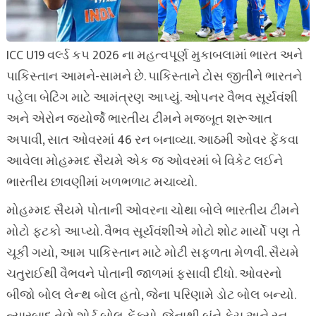
ICC U19 વર્લ્ડ કપ 2026 ના મહત્વપૂર્ણ મુકાબલામાં ભારત અને
પાકિસ્તાન આમને-સામને છે. પાકિસ્તાને ટોસ જીતીને ભારતને
પહેલા બેટિંગ માટે આમંત્રણ આપ્યું. ઓપનર વૈભવ સૂર્યવંશી
અને એરોન જ્યોર્જે ભારતીય ટીમને મજબૂત શરૂઆત
અપાવી, સાત ઓવરમાં 46 રન બનાવ્યા. આઠમી ઓવર ફેંકવા
આવેલા મોહમ્મદ સૈયમે એક જ ઓવરમાં બે વિકેટ લઈને
ભારતીય છાવણીમાં ખળભળાટ મચાવ્યો.
મોહમ્મદ સૈયમે પોતાની ઓવરના ચોથા બોલે ભારતીય ટીમને
મોટો ફટકો આપ્યો. વૈભવ સૂર્યવંશીએ મોટો શોટ માર્યો પણ તે
ચૂકી ગયો, આમ પાકિસ્તાન માટે મોટી સફળતા મેળવી. સૈયમે
ચતુરાઈથી વૈભવને પોતાની જાળમાં ફસાવી દીધો. ઓવરનો
બીજો બોલ લેન્થ બોલ હતો, જેના પરિણામે ડોટ બોલ બન્યો.