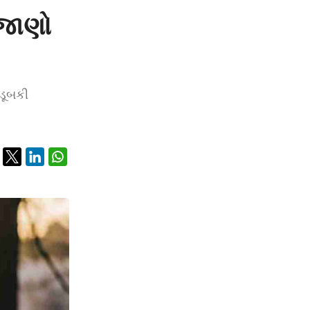
 જાણો
ડૂબકી