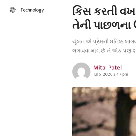
કિસ કરતી વખત
Technology
તેની પાછળના ઊ
ચુંબન એ પ્રેમની ઘનિષ્ઠ લા
લગાવવા માંગે છે. તે એક પણ
Mital Patel
Jul 6, 2026 3:47 pm