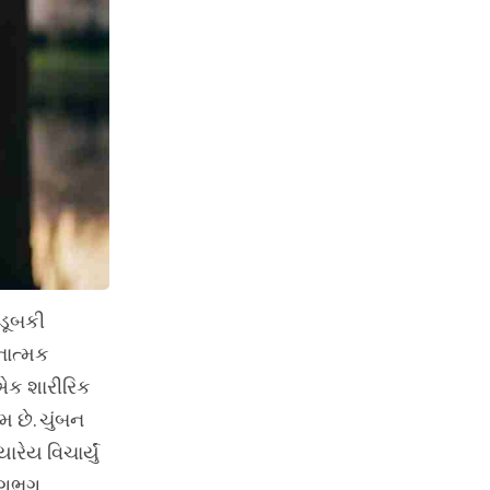
ડૂબકી
નાત્મક
ત એક શારીરિક
 છે. ચુંબન
રેય વિચાર્યું
 લગભગ