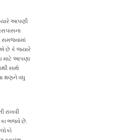
 જ્યારે આપણી
 આસપાસના
ને સમજવામાં
 છે કે જ્યારે
વા માટે આપણા
ાથી સાથે
 ક્ષણને વધુ
લી રાખવી
કા ભજવે છે.
 લોકો