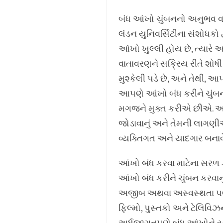
બંધ આંખો ચુંબનનો અનુભવ વધુ
લંડન યુનિવર્સિટીના સંશોધકો
આંખો ખુલ્લી હોય છે, ત્યાર
વાતાવરણને સક્રિય રીતે શોષી 
મુશ્કેલી પડે છે, અને તેથી,
આપણે આંખો બંધ કરીને ચુંબન
મગજને મુક્ત કરીએ છીએ. આ ત
જોડાવાનું અને તેમની લાગણીઓ 
વ્યક્તિગત અને યાદગાર બનાવે
આંખો બંધ કરવા માટેના સરળ
આંખો બંધ કરીને ચુંબન કરવાન
અજીબ અથવા અસ્વસ્થતા પણ અન
ફિલ્મો, પુસ્તકો અને ટેલિવિઝ