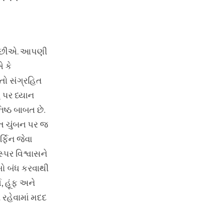
એ છીએ. આપણી
 કે
તો સંગ્રહિત
 પર ધ્યાન
િષ્ઠ બાબત છે.
્ત ચુંબન પર જ
્ફિન જેવા
્પર વિશ્વાસને
ો બંધ કરવાથી
, હૂંફ અને
 રહેવામાં મદદ