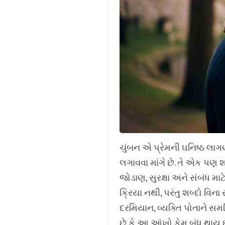
ચુંબન એ પ્રેમની ઘનિષ્ઠ લા
લગાવવા માંગે છે. તે એક પણ 
જોડાણ, સુરક્ષા અને સંબંધ માટ
ક્રિયા નથી, પરંતુ શબ્દો વિન
દરમિયાન, વ્યક્તિ પોતાને સમર્પ
છે કે આ આંખો કેમ બંધ થાય છ