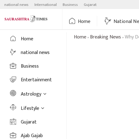
Skip
national news
International
Business
Gujarat
to
content
Home
National N
Home
Breaking News
Why Do
»
»
Home
national news
Business
Entertainment
Astrology
Lifestyle
Gujarat
Ajab Gajab