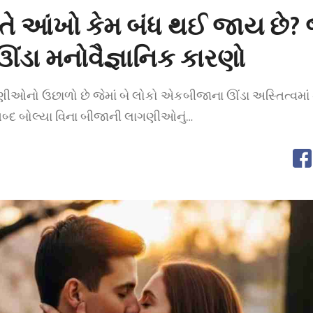
ે આંખો કેમ બંધ થઈ જાય છે?
ંડા મનોવૈજ્ઞાનિક કારણો
ગણીઓનો ઉછાળો છે જેમાં બે લોકો એકબીજાના ઊંડા અસ્તિત્વમાં 
 શબ્દ બોલ્યા વિના બીજાની લાગણીઓનું…