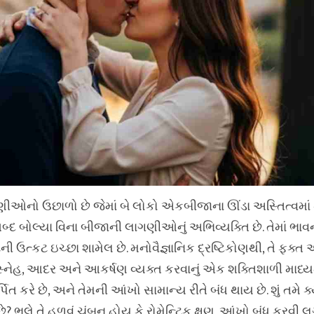
ગણીઓનો ઉછાળો છે જેમાં બે લોકો એકબીજાના ઊંડા અસ્તિત્વમાં 
શબ્દ બોલ્યા વિના બીજાની લાગણીઓનું અભિવ્યક્તિ છે. તેમાં ભાવ
ેની ઉત્કટ ઇચ્છા શામેલ છે. મનોવૈજ્ઞાનિક દ્રષ્ટિકોણથી, તે ફક્
ા સ્નેહ, આદર અને આકર્ષણ વ્યક્ત કરવાનું એક શક્તિશાળી માધ્યમ
િત કરે છે, અને તેમની આંખો સામાન્ય રીતે બંધ થાય છે. શું તમે ક્યા
ે? ભલે તે હળવું ચુંબન હોય કે રોમેન્ટિક ક્ષણ, આંખો બંધ કરવી