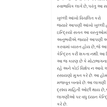
સ્વાભાવિક લાગે છે, પરંતુ
ખુલ્લી આંખો વિચલિત કરો
જ્યારે આપણી આંખો ખુલ્લ
ઇન્દ્રિયો સતત આ વસ્તુઓમાં
અનુભવીએ. જ્યારે આપણી આંખ
કરવામાં વ્યસ્ત હોય છે, જે આ
કેન્દ્રિત કરી શકતા નથી. આ સ્
આ જ કારણ છે કે મોટાભાગના લ
રહે અને કોઈ વિક્ષેપ ન આવે.
રસાયણો મુક્ત કરે છે. આ હોર
મજબૂત બનાવે છે. આ લાગણી 
દ્રશ્ય માહિતી ઓછી થાય છે, 
લાગણીઓ પર વધુ ધ્યાન કેન્દ્ર
કરે છે.