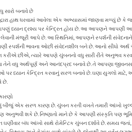
 સારો બનાવે છે
 દ્વારા હાથ ધરવામાં આવેલા એક અભ્યાસમાં જાણવા મળ્યું છે કે
ે આપણું ધ્યાન દ્રશ્ય પર કેન્દ્રિત હોય છે. આ આપણને આપણી
લેવાની મંજૂરી આપે છે. આ સ્થિતિમાં, આપણને સ્પર્શની સંવેદના
 આપણી સ્પર્શની ભાવના ઓછી સંવેદનશીલ બને છે. આનો સીધો અર્થ એ
 કરીએ છીએ, ત્યારે આપણે ચુંબનનો વધુ સારી રીતે અનુભવ કર
ેને વધુ અર્થપૂર્ણ અને આનંદપ્રદ બનાવે છે. તે આપણા જીવનસ
પર ધ્યાન કેન્દ્રિત કરવાનું સરળ બનાવે છે. ઘણા યુગલો માટે, આ
 છે.
 કારણો
ું બીજું એક સરળ કારણ છે. ચુંબન કરતી વખતે તમારી આંખો ખુલ્
ુભવી શકે છે. નિષ્ણાતો માને છે કે આપણી સંસ્કૃતિ પણ ભૂમિ
ન ઘણીવાર બંધ આંખો સાથે રોમેન્ટિક ચુંબન દર્શાવે છે. સમય જતાં,