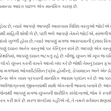
 આ સામાન્ય આદત પાછળ એક માનસિક કારણ છે.
ી હોય છે, ત્યારે આપણે આપણી આસપાસ વિવિધ વસ્તુઓ જોઈ
થી માહિતી શોષી લે છે, પછી ભલે આપણે તેમને જોઈએ, સાંભળીએ
ો ખુલ્લી હોય છે, ત્યારે આપણું મગજ આસપાસની દ્રશ્ય વિગ
પણું ધ્યાન અનેક વસ્તુઓ પર કેન્દ્રિત રાખે છે. આપણે એક વસ્તુ
થિતિમાં, આપણું ધ્યાન ભટકતું રહે છે. બીજું, ચુંબન એ ખૂબ જ ઘન
ોકો ચુંબન કરતી વખતે આંખો બંધ કરે છે જેથી તેમનું ધ્યાન ફક
 આ મગજમાં ઓક્સીટોસિન (પ્રેમ હોર્મોન), ડોપામાઇન અને એન્ડોર
્મોન્સ એક ખાસ પ્રકારની માનસિક આરામ પ્રદાન કરે છે. આ પરસ
અર્ધજાગ્રતમાં જીવનસાથી સાથે એકતાની ભાવના બનાવે છે. આંખ
જેનાથી આપણું મગજ ચુંબનની શારીરિક સંવેદનાઓ, જેમ કે સ્પર્શ
િત કરી શકે છે. સરળ શબ્દોમાં કહીએ તો, તે તમને વર્તમાન ક્ષણમાં