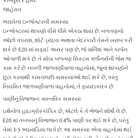
કાર્બ્યુરેટર હોય.
જાહેરાત
ભરાયેલા ઇન્જેક્ટરની સમસ્યા
ઇન્જેક્ટરમાં થાપણો ધીમે ધીમે એકઠા થાય છે. બળતણનો
ઓછો વપરાશ, શોર્ટ ડ્રાઇવ અથવા બેદરકારી તેમને ખરાબ કરી
શકે છે. E20 માં સફાઈ અસર પણ છે, જે વાર્નિશ અને કાર્બન
ઓગાળી શકે છે. તે મોંઘા બળતણ સિસ્ટમ ક્લીનર્સની જેમ જ
કામ કરે છે. નબળી જાળવણીવાળા વાહનોમાં, જૂના થાપણોને
છૂટા કરવાથી કામચલાઉ સમસ્યાઓ થઈ શકે છે, પરંતુ
નિયમિત જાળવણીવાળા વાહનોમાં, તે ફાયદાકારક છે.
પાણીનું વિભાજન: વાસ્તવિક સમસ્યા
ઇથેનોલ હાઇગ્રોસ્કોપિક છે, એટલે કે તે ભેજને શોષી લે છે.
E20 માં તબક્કાનું વિભાજન 0.4% પાણી પર થઈ શકે છે, પરંતુ
તેમાં 3-5 અઠવાડિયા લાગે છે. આ સમસ્યા એવા વાહનોમાં થઈ