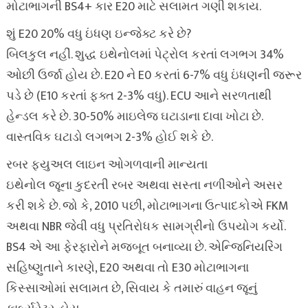
મોટાભાગની BS4+ કાર E20 માટે સલામત ગણી શકાય.
શું E20 20% વધુ ઇંધણ ઇન્જેક્ટ કરે છે?
બિલકુલ નહીં. શુદ્ધ ઇથેનોલમાં પેટ્રોલ કરતાં લગભગ 34%
ઓછી ઉર્જા હોય છે. E20 ને E0 કરતાં 6-7% વધુ ઇંધણની જરૂર
પડે છે (E10 કરતાં ફક્ત 2-3% વધુ). ECU આને સરળતાથી
હેન્ડલ કરે છે. 30-50% માઇલેજ ઘટાડાના દાવા ખોટા છે.
વાસ્તવિક ઘટાડો લગભગ 2-3% હોઈ શકે છે.
રબર ફ્યુઅલ લાઇન ઓગળવાની માન્યતા
ઇથેનોલ જૂના કુદરતી રબર અથવા સસ્તા નળીઓને અસર
કરી શકે છે. જો કે, 2010 પછી, મોટાભાગના ઉત્પાદકોએ FKM
અથવા NBR જેવી વધુ પ્રતિરોધક સામગ્રીનો ઉપયોગ કર્યો.
BS4 એ આ ફેરફારોને મજબૂત બનાવ્યા છે. એન્જિનિયરિંગ
સહિષ્ણુતાને કારણે, E20 અથવા તો E30 મોટાભાગના
કિસ્સાઓમાં સલામત છે, સિવાય કે તમારું વાહન જૂનું