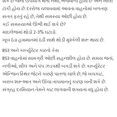
શકે છે જેનો ઉપયોગ થતો નથી, ભેજવાળી હોય છે અને ખાલી
ટાંકી હોય છે. દરરોજ ચલાવવામાં આવતા વાહનોમાં બળતણ
સતત ફરતું રહે છે, તેથી સમસ્યા ઓછી હોય છે.
કઈ સમસ્યાઓ ઊભી થઈ શકે છે?
માઇલેજમાં થોડો 2-3% ઘટાડો.
ખૂબ ઠંડા હવામાનમાં ઠંડી સાથે થોડી મુશ્કેલી શરૂ થાય છે.
BS3 અને કાર્બ્યુરેટર કારનો કેસ
BS3 વાહનોમાં સામગ્રી ઓછી સહનશીલ હોય છે. સમય જતાં,
નળીઓ, સીલ અને પંપ ઝડપથી બગડી શકે છે. કાર્બ્યુરેટર
એન્જિન સ્થિર જેટને કારણે પાતળા ચાલે છે, જે ખચકાટ,
ખરાબ શરૂઆત અને ઊંચા તાપમાનનું કારણ બની શકે છે.
સંગ્રહ દરમિયાન તેમને કાટ લાગવાની શક્યતા વધુ હોય છે.