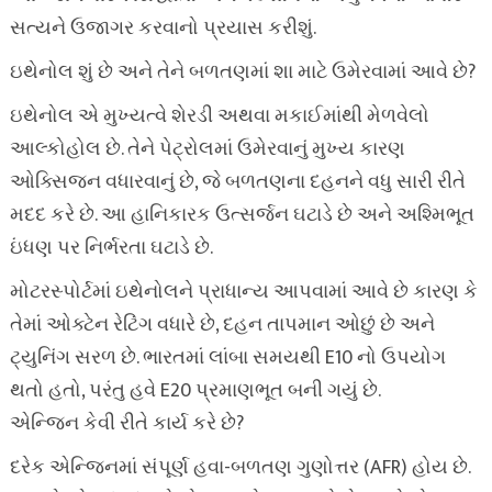
સત્યને ઉજાગર કરવાનો પ્રયાસ કરીશું.
ઇથેનોલ શું છે અને તેને બળતણમાં શા માટે ઉમેરવામાં આવે છે?
ઇથેનોલ એ મુખ્યત્વે શેરડી અથવા મકાઈમાંથી મેળવેલો
આલ્કોહોલ છે. તેને પેટ્રોલમાં ઉમેરવાનું મુખ્ય કારણ
ઓક્સિજન વધારવાનું છે, જે બળતણના દહનને વધુ સારી રીતે
મદદ કરે છે. આ હાનિકારક ઉત્સર્જન ઘટાડે છે અને અશ્મિભૂત
ઇંધણ પર નિર્ભરતા ઘટાડે છે.
મોટરસ્પોર્ટમાં ઇથેનોલને પ્રાધાન્ય આપવામાં આવે છે કારણ કે
તેમાં ઓક્ટેન રેટિંગ વધારે છે, દહન તાપમાન ઓછું છે અને
ટ્યુનિંગ સરળ છે. ભારતમાં લાંબા સમયથી E10 નો ઉપયોગ
થતો હતો, પરંતુ હવે E20 પ્રમાણભૂત બની ગયું છે.
એન્જિન કેવી રીતે કાર્ય કરે છે?
દરેક એન્જિનમાં સંપૂર્ણ હવા-બળતણ ગુણોત્તર (AFR) હોય છે.