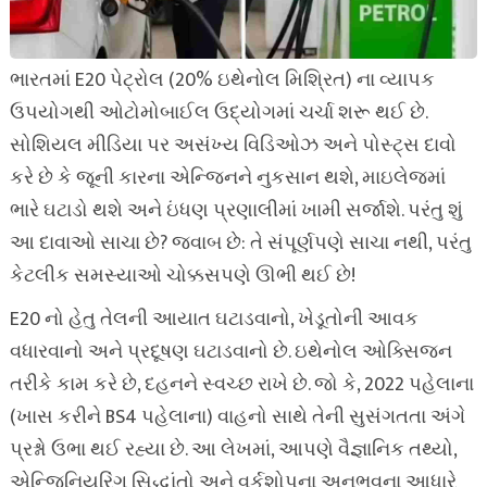
ભારતમાં E20 પેટ્રોલ (20% ઇથેનોલ મિશ્રિત) ના વ્યાપક
ઉપયોગથી ઓટોમોબાઈલ ઉદ્યોગમાં ચર્ચા શરૂ થઈ છે.
સોશિયલ મીડિયા પર અસંખ્ય વિડિઓઝ અને પોસ્ટ્સ દાવો
કરે છે કે જૂની કારના એન્જિનને નુકસાન થશે, માઇલેજમાં
ભારે ઘટાડો થશે અને ઇંધણ પ્રણાલીમાં ખામી સર્જાશે. પરંતુ શું
આ દાવાઓ સાચા છે? જવાબ છે: તે સંપૂર્ણપણે સાચા નથી, પરંતુ
કેટલીક સમસ્યાઓ ચોક્કસપણે ઊભી થઈ છે!
E20 નો હેતુ તેલની આયાત ઘટાડવાનો, ખેડૂતોની આવક
વધારવાનો અને પ્રદૂષણ ઘટાડવાનો છે. ઇથેનોલ ઓક્સિજન
તરીકે કામ કરે છે, દહનને સ્વચ્છ રાખે છે. જો કે, 2022 પહેલાના
(ખાસ કરીને BS4 પહેલાના) વાહનો સાથે તેની સુસંગતતા અંગે
પ્રશ્નો ઉભા થઈ રહ્યા છે. આ લેખમાં, આપણે વૈજ્ઞાનિક તથ્યો,
એન્જિનિયરિંગ સિદ્ધાંતો અને વર્કશોપના અનુભવના આધારે