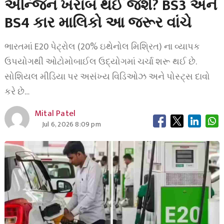
એન્જિન ખરાબ થઈ જશે? BS3 અને
BS4 કાર માલિકો આ જરૂર વાંચે
ભારતમાં E20 પેટ્રોલ (20% ઇથેનોલ મિશ્રિત) ના વ્યાપક
ઉપયોગથી ઓટોમોબાઈલ ઉદ્યોગમાં ચર્ચા શરૂ થઈ છે.
સોશિયલ મીડિયા પર અસંખ્ય વિડિઓઝ અને પોસ્ટ્સ દાવો
કરે છે…
Mital Patel
Jul 6, 2026 8:09 pm