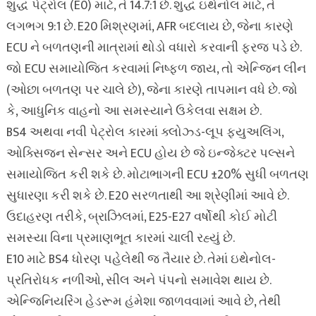
શુદ્ધ પેટ્રોલ (E0) માટે, તે 14.7:1 છે. શુદ્ધ ઇથેનોલ માટે, તે
લગભગ 9:1 છે. E20 મિશ્રણમાં, AFR બદલાય છે, જેના કારણે
ECU ને બળતણની માત્રામાં થોડો વધારો કરવાની ફરજ પડે છે.
જો ECU સમાયોજિત કરવામાં નિષ્ફળ જાય, તો એન્જિન લીન
(ઓછા બળતણ પર ચાલે છે), જેના કારણે તાપમાન વધે છે. જો
કે, આધુનિક વાહનો આ સમસ્યાને ઉકેલવા સક્ષમ છે.
BS4 અથવા નવી પેટ્રોલ કારમાં ક્લોઝ્ડ-લૂપ ફ્યુઅલિંગ,
ઓક્સિજન સેન્સર અને ECU હોય છે જે ઇન્જેક્ટર પલ્સને
સમાયોજિત કરી શકે છે. મોટાભાગની ECU ±20% સુધી બળતણ
સુધારણા કરી શકે છે. E20 સરળતાથી આ શ્રેણીમાં આવે છે.
ઉદાહરણ તરીકે, બ્રાઝિલમાં, E25-E27 વર્ષોથી કોઈ મોટી
સમસ્યા વિના પ્રમાણભૂત કારમાં ચાલી રહ્યું છે.
E10 માટે BS4 ધોરણ પહેલેથી જ તૈયાર છે. તેમાં ઇથેનોલ-
પ્રતિરોધક નળીઓ, સીલ અને પંપનો સમાવેશ થાય છે.
એન્જિનિયરિંગ હેડરૂમ હંમેશા જાળવવામાં આવે છે, તેથી