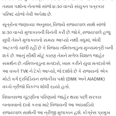
તમામ પક્ષોના નેતાઓ સાંજે ૪:૩૦ વાગ્યે સંયુક્ત પત્રકાર
પરિષદ યોજે તેવી અપેક્ષા છે.
સૂત્રોના જણાવ્યા અનુસાર, વિજયે રાજ્યપાલ સાથે સાંજે
૪:૩૦ વાગ્યે મુલાકાતની વિનંતી કરી છે. જોકે, રાજ્યપાલે હજુ
સુધી તેમને મુલાકાતનો સમય આપ્યો નથી. વધુમાં, એવી
અટકળો ચાલી રહી છે કે વિજય તમિલનાડુના મુખ્યમંત્રી બની
શકે છે. આનું સૌથી મોટું કારણ તેમને મળેલ વિશાળ જાહેર
સમર્થન છે. તમિલનાડુના મતદારો, ખાસ કરીને યુવા મતદારોએ
આ વખતે TVK ને ટેકો આપ્યો, જે દર્શાવે છે કે રાજ્યનો એક
મોટો વર્ગ દ્રવિડિયન રાજકીય પક્ષો (DMK અને AIADMK)
વચ્ચે ત્રીજો વિકલ્પ શોધી રહ્યો હતો.
વિધાનસભા ચૂંટણીના પરિણામો જાહેર થયા પછી સરકાર
બનાવવાનો દાવો કરવા માટે વિજયની આ અઠવાડિયે
રાજ્યપાલ સાથેની આ ત્રીજી મુલાકાત હશે. કોંગ્રેસ પ્રમુખ