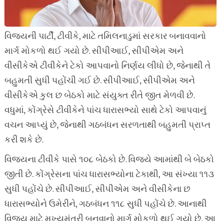
વિજયની પાર્ટી, ટીવીકે, માટે તમિલનાડુમાં સરકાર બનાવવાનો
માર્ગ મોકળો થઈ ગયો છે. સીપીઆઈ, સીપીએમ અને
વીસીકેએ ટીવીકેને ટેકો આપવાનો નિર્ણય લીધો છે, જેનાથી તે
બહુમતી સુધી પહોંચી ગઈ છે. સીપીઆઈ, સીપીએમ અને
વીસીકેએ કુલ છ બેઠકો માટે સંયુક્ત રીતે જીત મેળવી છે.
વધુમાં, કોંગ્રેસે ટીવીકેને પાંચ ધારાસભ્યો સાથે ટેકો આપવાનું
વચન આપ્યું છે, જેનાથી ગઠબંધન સરળતાથી બહુમતી પ્રાપ્ત
કરી શકે છે.
વિજયના ટીવીકે પાસે ૧૦૮ બેઠકો છે. વિજયે આમાંથી બે બેઠકો
જીતી છે. કોંગ્રેસના પાંચ ધારાસભ્યોના ટેકાથી, આ સંખ્યા ૧૧૩
સુધી પહોંચે છે. સીપીઆઈ, સીપીએમ અને વીસીકેના છ
ધારાસભ્યોને ઉમેરીને, ગઠબંધન ૧૧૮ સુધી પહોંચે છે. આનાથી
વિજય માટે મુખ્યમંત્રી બનવાનો માર્ગ મોકળો થઈ ગયો છે. આ