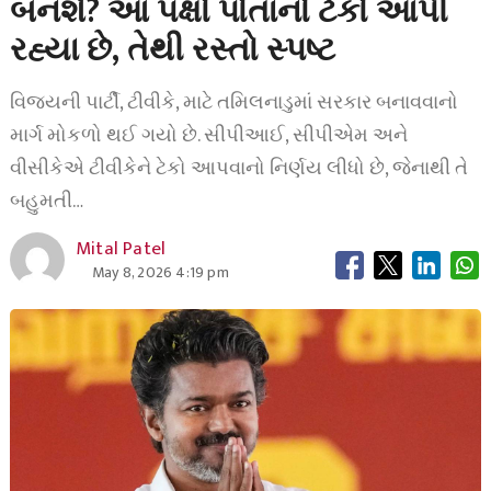
બનશે? આ પક્ષો પોતાનો ટેકો આપી
રહ્યા છે, તેથી રસ્તો સ્પષ્ટ
વિજયની પાર્ટી, ટીવીકે, માટે તમિલનાડુમાં સરકાર બનાવવાનો
માર્ગ મોકળો થઈ ગયો છે. સીપીઆઈ, સીપીએમ અને
વીસીકેએ ટીવીકેને ટેકો આપવાનો નિર્ણય લીધો છે, જેનાથી તે
બહુમતી…
Mital Patel
May 8, 2026 4:19 pm