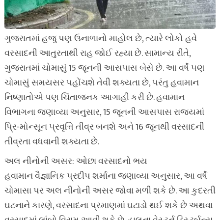
ગુજરાતમાં હજુ પણ ઉનાળાનો માહોલ છે, ત્યારે લોકો હવે
વરસાદની આતુરતાથી રાહ જોઈ રહ્યા છે. સામાન્ય રીતે,
ગુજરાતમાં ચોમાસું 15 જૂનની આસપાસ બેસે છે. આ વર્ષે પણ
ચોમાસું સમયસર પહોંચશે તેવી શક્યતા છે, પરંતુ હવામાન
નિષ્ણાતોએ પણ ચિંતાજનક આગાહી કરી છે. હવામાન
વિભાગના જણાવ્યા અનુસાર, 15 જૂનની આસપાસ રાજ્યમાં
પ્રિ-મોન્સૂન પ્રવૃત્તિ તીવ્ર બનશે અને 16 જૂનથી વરસાદની
તીવ્રતા વધવાની શક્યતા છે.
અલ નીનોની અસર: ઓછા વરસાદનો ભય
હવામાન વૈજ્ઞાનિક પ્રદીપ શર્માના જણાવ્યા અનુસાર, આ વર્ષે
ચોમાસા પર અલ નીનોની અસર જોવા મળી શકે છે. આ કુદરતી
ઘટનાને કારણે, વરસાદના પ્રમાણમાં ઘટાડો થઈ શકે છે અથવા