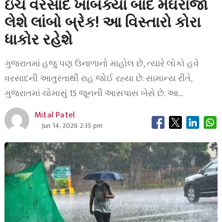
ઇંચ વરસાદ ખાબક્યા બાદ મેઘરાજા
લેશે લાંબો બ્રેક! આ વિસ્તારો કોરા
ધાકોર રહેશે
ગુજરાતમાં હજુ પણ ઉનાળાનો માહોલ છે, ત્યારે લોકો હવે
વરસાદની આતુરતાથી રાહ જોઈ રહ્યા છે. સામાન્ય રીતે,
ગુજરાતમાં ચોમાસું 15 જૂનની આસપાસ બેસે છે. આ…
Mital Patel
Jun 14, 2026 2:35 pm