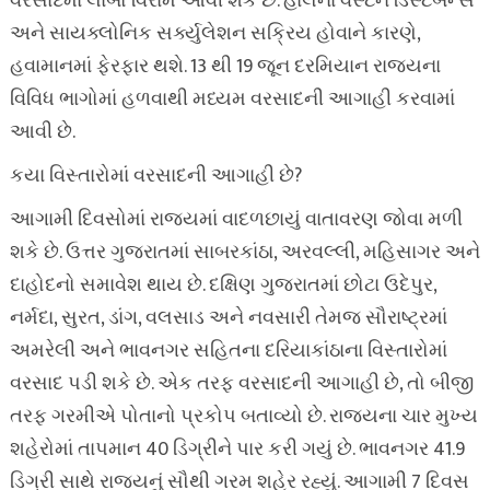
વરસાદમાં લાંબો વિરામ આવી શકે છે. હાલના વેસ્ટર્ન ડિસ્ટર્બન્સ
અને સાયક્લોનિક સર્ક્યુલેશન સક્રિય હોવાને કારણે,
હવામાનમાં ફેરફાર થશે. 13 થી 19 જૂન દરમિયાન રાજ્યના
વિવિધ ભાગોમાં હળવાથી મધ્યમ વરસાદની આગાહી કરવામાં
આવી છે.
કયા વિસ્તારોમાં વરસાદની આગાહી છે?
આગામી દિવસોમાં રાજ્યમાં વાદળછાયું વાતાવરણ જોવા મળી
શકે છે. ઉત્તર ગુજરાતમાં સાબરકાંઠા, અરવલ્લી, મહિસાગર અને
દાહોદનો સમાવેશ થાય છે. દક્ષિણ ગુજરાતમાં છોટા ઉદેપુર,
નર્મદા, સુરત, ડાંગ, વલસાડ અને નવસારી તેમજ સૌરાષ્ટ્રમાં
અમરેલી અને ભાવનગર સહિતના દરિયાકાંઠાના વિસ્તારોમાં
વરસાદ પડી શકે છે. એક તરફ વરસાદની આગાહી છે, તો બીજી
તરફ ગરમીએ પોતાનો પ્રકોપ બતાવ્યો છે. રાજ્યના ચાર મુખ્ય
શહેરોમાં તાપમાન 40 ડિગ્રીને પાર કરી ગયું છે. ભાવનગર 41.9
ડિગ્રી સાથે રાજ્યનું સૌથી ગરમ શહેર રહ્યું. આગામી 7 દિવસ