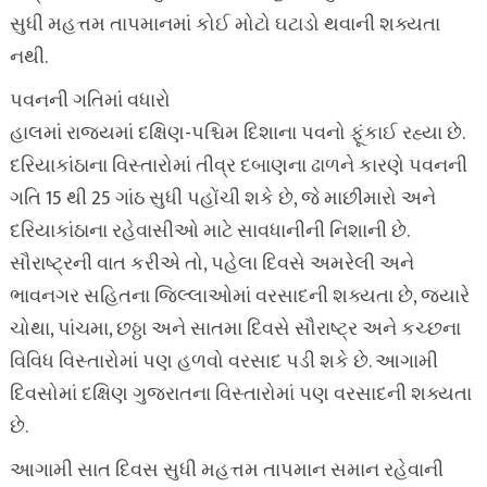
સુધી મહત્તમ તાપમાનમાં કોઈ મોટો ઘટાડો થવાની શક્યતા
નથી.
પવનની ગતિમાં વધારો
હાલમાં રાજ્યમાં દક્ષિણ-પશ્ચિમ દિશાના પવનો ફૂંકાઈ રહ્યા છે.
દરિયાકાંઠાના વિસ્તારોમાં તીવ્ર દબાણના ઢાળને કારણે પવનની
ગતિ 15 થી 25 ગાંઠ સુધી પહોંચી શકે છે, જે માછીમારો અને
દરિયાકાંઠાના રહેવાસીઓ માટે સાવધાનીની નિશાની છે.
સૌરાષ્ટ્રની વાત કરીએ તો, પહેલા દિવસે અમરેલી અને
ભાવનગર સહિતના જિલ્લાઓમાં વરસાદની શક્યતા છે, જ્યારે
ચોથા, પાંચમા, છઠ્ઠા અને સાતમા દિવસે સૌરાષ્ટ્ર અને કચ્છના
વિવિધ વિસ્તારોમાં પણ હળવો વરસાદ પડી શકે છે. આગામી
દિવસોમાં દક્ષિણ ગુજરાતના વિસ્તારોમાં પણ વરસાદની શક્યતા
છે.
આગામી સાત દિવસ સુધી મહત્તમ તાપમાન સમાન રહેવાની