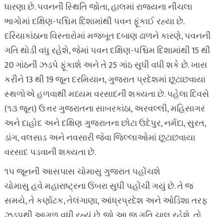
ધારણા છે. પવનની સ્થિતિ જોતા, હાલમાં રાજ્યના નીચલા
ભાગોમાં દક્ષિણ-પશ્ચિમ દિશામાંથી પવન ફૂંકાઈ રહ્યા છે.
દરિયાકાંઠાના વિસ્તારોમાં મજબૂત દબાણ ઢાળને કારણે, પવનની
ગતિ થોડી વધુ રહેશે, જેમાં પવન દક્ષિણ-પશ્ચિમ દિશામાંથી 15 થી
20 ગાંઠની ઝડપે ફૂંકાશે અને તે 25 ગાંઠ સુધી વધી શકે છે. ખાસ
કરીને 13 થી 19 જૂન દરમિયાન, ગુજરાત પ્રદેશમાં છૂટાછવાયા
સ્થળોએ હળવાથી મધ્યમ વરસાદની શક્યતા છે. પહેલા દિવસે
(૧૩ જૂન) ઉત્તર ગુજરાતના સાબરકાંઠા, અરવલ્લી, મહિસાગર
અને દાહોદ અને દક્ષિણ ગુજરાતના છોટા ઉદેપુર, નર્મદા, સુરત,
ડાંગ, વલસાડ અને નવસારી જેવા જિલ્લાઓમાં છૂટાછવાયા
વરસાદ પડવાની શક્યતા છે.
૧૫ જૂનની આસપાસ ચોમાસુ ગુજરાત પહોંચશે
ચોમાસુ હવે મહારાષ્ટ્રના ઉંબરા સુધી પહોંચી ગયું છે. તે જ
સમયે, તે કર્ણાટક, તેલંગાણા, આંધ્રપ્રદેશ અને ઓડિશા તરફ
ઝડપથી આગળ વધી રહ્યું છે. જો આ જ ગતિ ચાલુ રહેશે, તો