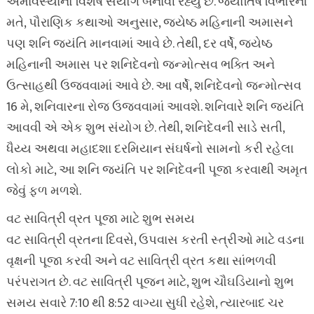
અમાવસ્યાનો વિશેષ સંયોગ બનાવી રહ્યું છે. જ્યોતિષ વિભોરના
મતે, પૌરાણિક કથાઓ અનુસાર, જ્યેષ્ઠ મહિનાની અમાસને
પણ શનિ જયંતિ માનવામાં આવે છે. તેથી, દર વર્ષે, જ્યેષ્ઠ
મહિનાની અમાસ પર શનિદેવનો જન્મોત્સવ ભક્તિ અને
ઉત્સાહથી ઉજવવામાં આવે છે. આ વર્ષે, શનિદેવનો જન્મોત્સવ
16 મે, શનિવારના રોજ ઉજવવામાં આવશે. શનિવારે શનિ જયંતિ
આવવી એ એક શુભ સંયોગ છે. તેથી, શનિદેવની સાડે સતી,
ધૈય્ય અથવા મહાદશા દરમિયાન સંઘર્ષનો સામનો કરી રહેલા
લોકો માટે, આ શનિ જયંતિ પર શનિદેવની પૂજા કરવાથી અમૃત
જેવું ફળ મળશે.
વટ સાવિત્રી વ્રત પૂજા માટે શુભ સમય
વટ સાવિત્રી વ્રતના દિવસે, ઉપવાસ કરતી સ્ત્રીઓ માટે વડના
વૃક્ષની પૂજા કરવી અને વટ સાવિત્રી વ્રત કથા સાંભળવી
પરંપરાગત છે. વટ સાવિત્રી પૂજન માટે, શુભ ચૌઘડિયાનો શુભ
સમય સવારે 7:10 થી 8:52 વાગ્યા સુધી રહેશે, ત્યારબાદ ચર