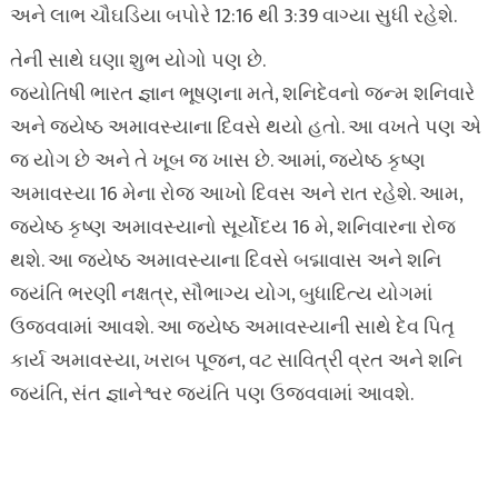
અને લાભ ચૌઘડિયા બપોરે 12:16 થી 3:39 વાગ્યા સુધી રહેશે.
તેની સાથે ઘણા શુભ યોગો પણ છે.
જ્યોતિષી ભારત જ્ઞાન ભૂષણના મતે, શનિદેવનો જન્મ શનિવારે
અને જ્યેષ્ઠ અમાવસ્યાના દિવસે થયો હતો. આ વખતે પણ એ
જ યોગ છે અને તે ખૂબ જ ખાસ છે. આમાં, જ્યેષ્ઠ કૃષ્ણ
અમાવસ્યા 16 મેના રોજ આખો દિવસ અને રાત રહેશે. આમ,
જ્યેષ્ઠ કૃષ્ણ અમાવસ્યાનો સૂર્યોદય 16 મે, શનિવારના રોજ
થશે. આ જ્યેષ્ઠ અમાવસ્યાના દિવસે બદ્માવાસ અને શનિ
જયંતિ ભરણી નક્ષત્ર, સૌભાગ્ય યોગ, બુધાદિત્ય યોગમાં
ઉજવવામાં આવશે. આ જ્યેષ્ઠ અમાવસ્યાની સાથે દેવ પિતૃ
કાર્ય અમાવસ્યા, ખરાબ પૂજન, વટ સાવિત્રી વ્રત અને શનિ
જયંતિ, સંત જ્ઞાનેશ્વર જયંતિ પણ ઉજવવામાં આવશે.