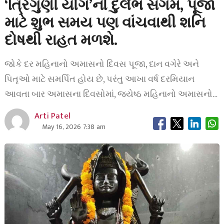
‘ત્રિગુણી યોગ’નો દુર્લભ સંગમ, પૂજા
માટે શુભ સમય પણ વાંચવાથી શનિ
દોષથી રાહત મળશે.
જોકે દર મહિનાનો અમાસનો દિવસ પૂજા, દાન વગેરે અને
પિતૃઓ માટે સમર્પિત હોય છે, પરંતુ આખા વર્ષ દરમિયાન
આવતા બાર અમાસના દિવસોમાં, જ્યેષ્ઠ મહિનાનો અમાસનો…
Arti Patel
May 16, 2026 7:38 am