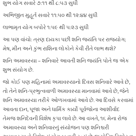
શુભ યોગ સવારે ૭:૧૧ થી ૮:૫૩ સુધી
અભિજીત મુહૂર્ત સવારે ૧૧:૫૦ થી ૧૨:૪૪ સુધી
લાભામૃત યોગ બપોરે ૧:૫૯ થી ૫:૨૩ સુધી
આ પણ વાંચો: ત્રણ દાયકા પછી શનિ જયંતિ પર રાજયોગ;
મેષ, મીન અને કુંભ રાશિના લોકોને કેવી રીતે લાભ થશે?
શનિ અમાવસ્યા – શનિવારે આવતી શનિ જયંતિ પોતે જ એક
શુભ સંયોગ છે.
જો કોઈ પણ મહિનામાં અમાવસ્યાનો દિવસ શનિવારે આવે છે,
તો તેને શનિ-પ્રભુત્વવાળી અમાવસ્યા માનવામાં આવે છે, જેને
શનિ અમાવસ્યા તરીકે ઓળખવામાં આવે છે. આ દિવસે કરવામાં
આવતા દાન, પૂજા અને ધાર્મિક કાર્યો પૂર્વજોના આશીર્વાદ
તેમજ શનિદેવની વિશેષ કૃપા લાવે છે. આ વખતે, ૧૬ મેના રોજ
અમાવસ્યા અને શનિવારનું સંયોજન પણ શનિશ્ચરી