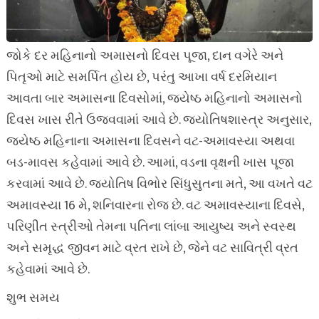
જોકે દર મહિનાનો અમાસનો દિવસ પૂજા, દાન વગેરે અને
પિતૃઓ માટે સમર્પિત હોય છે, પરંતુ આખા વર્ષ દરમિયાન
આવતા બાર અમાસના દિવસોમાં, જ્યેષ્ઠ મહિનાનો અમાસનો
દિવસ ખાસ રીતે ઉજવવામાં આવે છે. જ્યોતિષશાસ્ત્ર અનુસાર,
જ્યેષ્ઠ મહિનાના અમાસના દિવસને વટ-અમાવસ્યા અથવા
બડ-માવસ કહેવામાં આવે છે. આમાં, વડના વૃક્ષની ખાસ પૂજા
કરવામાં આવે છે. જ્યોતિષ વિભોર સિંધુસુતના મતે, આ વખતે વટ
અમાવસ્યા 16 મે, શનિવારના રોજ છે. વટ અમાવસ્યાના દિવસે,
પરિણીત સ્ત્રીઓ તેમના પતિના લાંબા આયુષ્ય અને સ્વસ્થ
અને સમૃદ્ધ જીવન માટે વ્રત રાખે છે, જેને વટ સાવિત્રી વ્રત
કહેવામાં આવે છે.
શુભ સમય